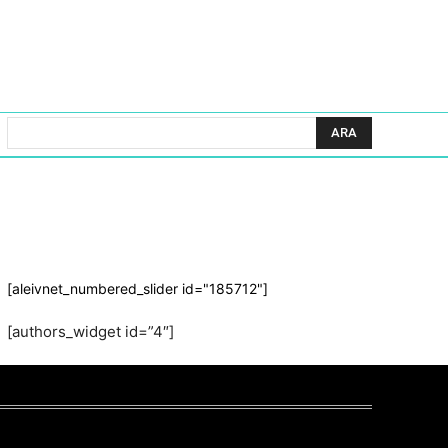
ARA
[aleivnet_numbered_slider id="185712"]
[authors_widget id=”4″]