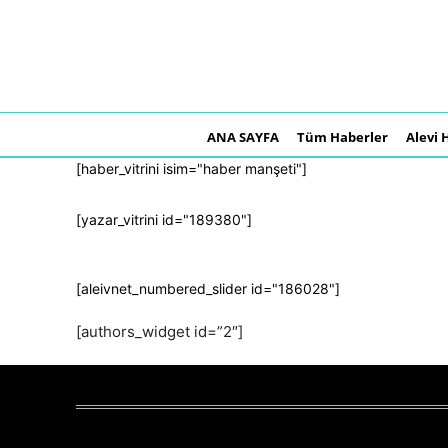
ANA SAYFA
Tüm Haberler
Alevi 
[haber_vitrini isim="haber manşeti"]
[yazar_vitrini id="189380"]
[aleivnet_numbered_slider id="186028"]
[authors_widget id=”2″]