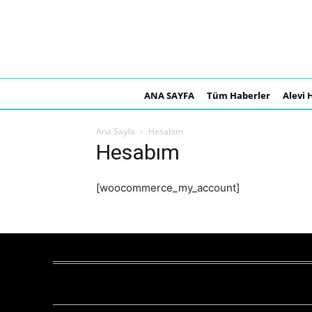
ANA SAYFA
Tüm Haberler
Alevi 
Ana Sayfa
Hesabım
Hesabım
[woocommerce_my_account]