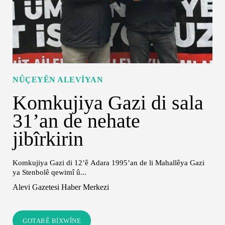
NÛÇEYÊN ALEVIYAN
Komkujiya Gazi di sala
31’an de nehate
jibîrkirin
Komkujiya Gazi di 12’ê Adara 1995’an de li Mahallêya Gazi
ya Stenbolê qewimî û...
Alevi Gazetesi Haber Merkezi
GOTARÊ BIXWÎNE