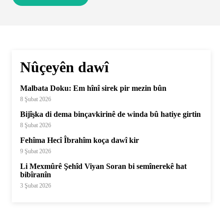
Nûçeyên dawî
Malbata Doku: Em hînî sirek pir mezin bûn
8 Şubat 2026
Bijîşka di dema binçavkirinê de winda bû hatiye girtin
8 Şubat 2026
Fehîma Hecî Îbrahîm koça dawî kir
9 Şubat 2026
Li Mexmûrê Şehîd Viyan Soran bi semînerekê hat
bibîranîn
3 Şubat 2026