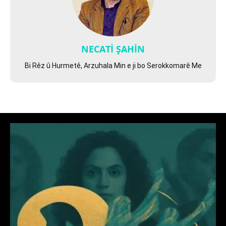
NECATİ ŞAHİN
Bi Rêz û Hurmetê, Arzuhala Min e ji bo Serokkomarê Me