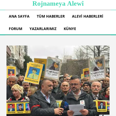
Rojnameya Alewî
ANA SAYFA
TÜM HABERLER
ALEVI HABERLERI
FORUM
YAZARLARIMIZ
KÜNYE