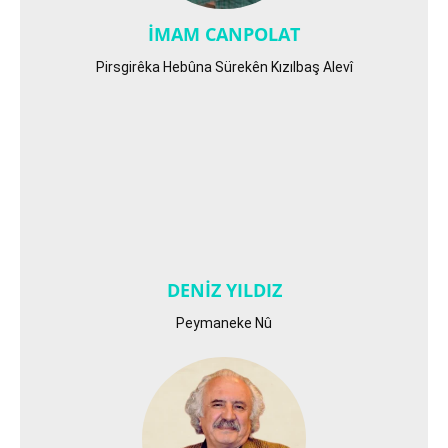
İMAM CANPOLAT
Pirsgirêka Hebûna Sürekên Kızılbaş Alevî
DENİZ YILDIZ
Peymaneke Nû