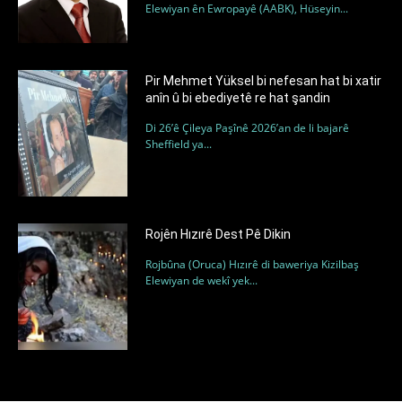
Elewiyan ên Ewropayê (AABK), Hüseyin...
Pir Mehmet Yüksel bi nefesan hat bi xatir
anîn û bi ebediyetê re hat şandin
Di 26’ê Çileya Paşînê 2026’an de li bajarê
Sheffield ya...
Rojên Hızırê Dest Pê Dikin
Rojbûna (Oruca) Hızırê di baweriya Kizilbaş
Elewiyan de wekî yek...