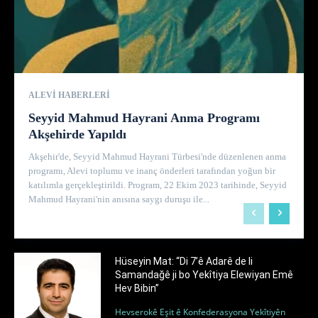
ALEVI HABERLERI
Seyyid Mahmud Hayrani Anma Programı
Akşehirde Yapıldı
Akşehir'de, Seyyid Mahmud Hayrani Türbesi'nde düzenlenen anma
programı, Alevi toplumu ve inanç önderleri tarafından yoğun bir
katılımla gerçekleştirildi. Program, 22 Ekim 2023 tarihinde, Seyyid
Mahmud Hayrani'nin anısına saygı duruşu ile...
Hüseyin Mat: “Di 7’ê Adarê de li
Samandağê ji bo Yekîtiya Elewiyan Emê
Hev Bibin”
Hevserokê Eşit ê Konfederasyona Yekîtiyên