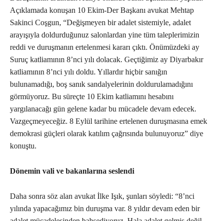
Açıklamada konuşan 10 Ekim-Der Başkanı avukat Mehtap
Sakinci Coşgun, “Değişmeyen bir adalet sistemiyle, adalet
arayışıyla doldurduğunuz salonlardan yine tüm taleplerimizin
reddi ve duruşmanın ertelenmesi kararı çıktı. Önümüzdeki ay
Suruç katliamının 8’nci yılı dolacak. Geçtiğimiz ay Diyarbakır
katliamının 8’nci yılı doldu. Yıllardır hiçbir sanığın
bulunamadığı, boş sanık sandalyelerinin doldurulamadığını
görmüyoruz. Bu süreçte 10 Ekim katliamını hesabını
yargılanacağı gün gelene kadar bu mücadele devam edecek.
Vazgeçmeyeceğiz. 8 Eylül tarihine ertelenen duruşmasına emek
demokrasi güçleri olarak katılım çağrısında bulunuyoruz” diye
konuştu.
Dönemin vali ve bakanlarına seslendi
Daha sonra söz alan avukat İlke Işık, şunları söyledi: “8’nci
yılında yapacağımız bin duruşma var. 8 yıldır devam eden bir
adalet mücadelesinden bahsediyoruz. Hala adalet gelmiş değil,