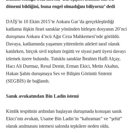
dönemi bildiğini, buna engel olmadığını biliyoruz’ dedi
DAİŞ’in 10 Ekim 2015’te Ankara Gar’da gerçekleştirdiği
katliama ilişkin firari sanıklar yönünden birleşen dosyanın 20’nci
duruşması Ankara 4’ncü Ağır Ceza Mahkemesi’nde görüldü.
Davaya, katliamında yaşamını yitirenlerin aileleri taraf olarak
katılırken, birçok sivil toplum örgütü ve siyasi parti üyesi davayı
izlemek üzere bulundu. Tutuklu sanıklar İbrahim Halİl Alçay,
Hacı Ali Durmaz, Resul Demir, Erman Ekici, Metin Akaltın,
Hakan Şahin duruşmaya Ses ve Bilişim Görüntü Sistemi
(SEGBİS) ile bağlandı.
Sanık avukatından Bin Ladin istemi
Kimlik tespitinin ardından başlayan duruşmada konuşan sanık
Ekici’nin avukatı, Usame Bin Ladin’in “kahraman” ve “şehit”
olarak anılmasını istemesi salonda tepkilere neden oldu.