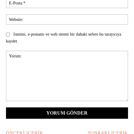
E-
Pos
Web
Ismimi, e-postamı ve web sitemi bir dahaki sefere bu tarayıcıya
kaydet.
Yorum:
ÖNCEKI İÇERIK
SONRAKI İÇERIK