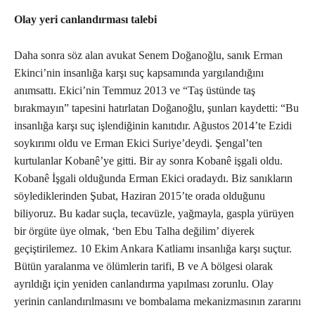
Olay yeri canlandırması talebi
Daha sonra söz alan avukat Senem Doğanoğlu, sanık Erman
Ekinci’nin insanlığa karşı suç kapsamında yargılandığını
anımsattı. Ekici’nin Temmuz 2013 ve “Taş üstünde taş
bırakmayın” tapesini hatırlatan Doğanoğlu, şunları kaydetti: “Bu
insanlığa karşı suç işlendiğinin kanıtıdır. Ağustos 2014’te Ezidi
soykırımı oldu ve Erman Ekici Suriye’deydi. Şengal’ten
kurtulanlar Kobanê’ye gitti. Bir ay sonra Kobanê işgali oldu.
Kobanê İşgali olduğunda Erman Ekici oradaydı. Biz sanıkların
söylediklerinden Şubat, Haziran 2015’te orada olduğunu
biliyoruz. Bu kadar suçla, tecavüzle, yağmayla, gaspla yürüyen
bir örgüte üye olmak, ‘ben Ebu Talha değilim’ diyerek
geçiştirilemez. 10 Ekim Ankara Katliamı insanlığa karşı suçtur.
Bütün yaralanma ve ölümlerin tarifi, B ve A bölgesi olarak
ayrıldığı için yeniden canlandırma yapılması zorunlu. Olay
yerinin canlandırılmasını ve bombalama mekanizmasının zararını