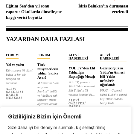
Eğitim Sen’den yıl sonu
İdris Baluken’in duruşması
raporu: Okullarda dinselleşme
ertelendi
kaygı verici boyutta
YAZARDAN DAHA FAZLASI
FORUM
FORUM
ALEVI
ALEVI
HABERLERI
HABERLERI
Yol ve yolcu
Türk
YOL TV’den Elif
Gazeteci Şükrü
misyonerlerin
Kürt sorunu iki yüzyılı
Yıldız İçin
Yıldız’ın Annesi
yıldızı: Sıdıka
bulan ve her gün
Başsağlığı Mesajı
Elif Yıldız
Avar!
kanayan bir
nefeslerle
YOL TV, gazeteci
sorundur....
M.Kemal’in “Sen
uğurlandı
Şükrü Yıldız'ın annesi
misyoner
ALEVI
Elif Yıldız'ın 78
PİRHA – Gazeteci
Avar’sın” dediği
GAZETESI
HABER
yaşında İstanbul'da...
Şükrü Yıldız’ın annesi
ve “dağlara ışık
MERKEZI
Elif Yıldız İstanbul
taşıyan” efsane
ALEVI
Garip Dede...
GAZETESI
öğretmen olarak
HABER
tanıtılan...
ALEVI
MERKEZI
GAZETESI
ALEVI
HABER
Gizliliğiniz Bizim İçin Önemli
GAZETESI
MERKEZI
HABER
MERKEZI
Size daha iyi bir deneyim sunmak, kişiselleştirilmiş