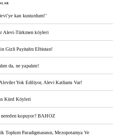
NLAR
levi’ye kan kusturdum!’
r Alevi-Türkmen köyleri
in Gizli Payitahtı Elbistan!
lım da, ne yapalım!
Aleviler Yok Ediliyor, Alevi Katliamı Var!
ın Kürd Köyleri
na nereden kopuyor? BAHOZ
ik Toplum Paradigmasının, Mezopotamya Ve