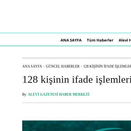
ANA SAYFA
Tüm Haberler
Alevi 
ANA SAYFA
GÜNCEL HABERLER
128 KIŞININ IFADE IŞLEMLERI
128 kişinin ifade işlemler
By
ALEVI GAZETESI HABER MERKEZI