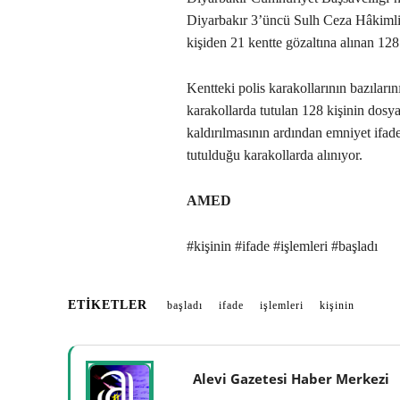
Diyarbakır 3’üncü Sulh Ceza Hâkimliği
kişiden 21 kentte gözaltına alınan 128 
Kentteki polis karakollarının bazıları
karakollarda tutulan 128 kişinin dosy
kaldırılmasının ardından emniyet ifadel
tutulduğu karakollarda alınıyor.
AMED
#kişinin #ifade #işlemleri #başladı
ETIKETLER
başladı
ifade
işlemleri
kişinin
Alevi Gazetesi Haber Merkezi