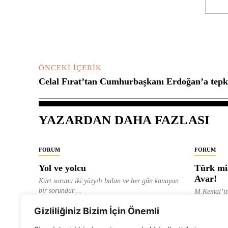
Yorum:
ÖNCEKI İÇERIK
Celal Fırat’tan Cumhurbaşkanı Erdoğan’a tepk
YAZARDAN DAHA FAZLASI
FORUM
FORUM
Yol ve yolcu
Türk mis
Avar!
Kürt sorunu iki yüzyılı bulan ve her gün kanayan
bir sorundur....
M.Kemal’in
ve “dağlara
ALEVI GAZETESI HABER MERKEZI
Gizliliğiniz Bizim İçin Önemli
olarak tanıt
ALEVI GAZ