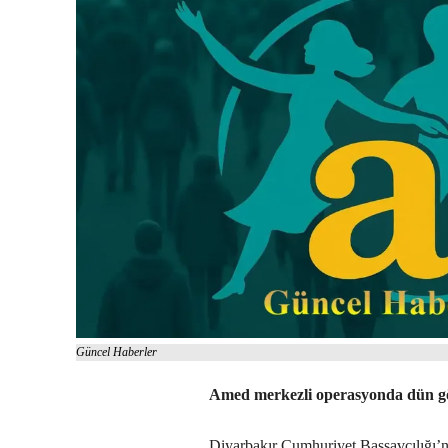
Güncel Haberler
Amed merkezli operasyonda dün göza
Diyarbakır Cumhuriyet Başsavcılığı’n