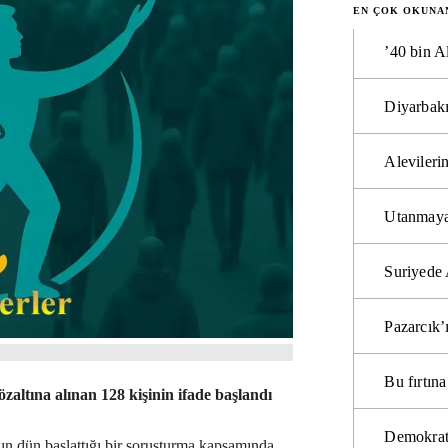
EN ÇOK OKUNA
’40 bin A
Diyarbakı
Alevilerin
Utanmaya
Suriyede 
Pazarcık’
Bu fırtı
ltına alınan 128 kişinin ifade başlandı
Demokrat
ın dün başlattığı bir soruşturma kapsamında