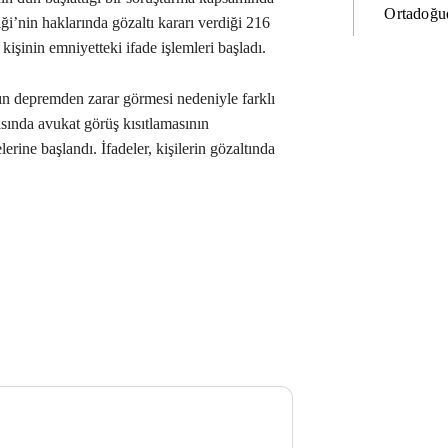
Ortadoğud
’nin haklarında gözaltı kararı verdiği 216
kişinin emniyetteki ifade işlemleri başladı.
nın depremden zarar görmesi nedeniyle farklı
asında avukat görüş kısıtlamasının
erine başlandı. İfadeler, kişilerin gözaltında