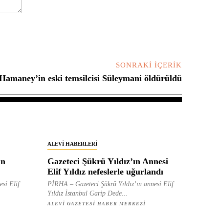
SONRAKI İÇERIK
Hamaney’in eski temsilcisi Süleymani öldürüldü
ALEVI HABERLERI
in
Gazeteci Şükrü Yıldız’ın Annesi
Elif Yıldız nefeslerle uğurlandı
esi Elif
PİRHA – Gazeteci Şükrü Yıldız’ın annesi Elif
Yıldız İstanbul Garip Dede...
ALEVI GAZETESI HABER MERKEZI