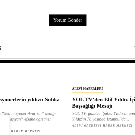
i
ALEVI HABERLERI
yonerlerin yıldızı: Sıdıka
YOL TV’den Elif Yıldız İç
Başsağlığı Mesajı
 “Sen misyoner Avar’sın” dediği
YOL TV, gazeteci Şükrü Yıldız'ın ann
 ışık taşıyan” efsane öğretmen
Yıldız'ın 78 yaşında İstanbul'da...
ılan...
ALEVI GAZETESI HABER MERKEZI
ETESI HABER MERKEZI