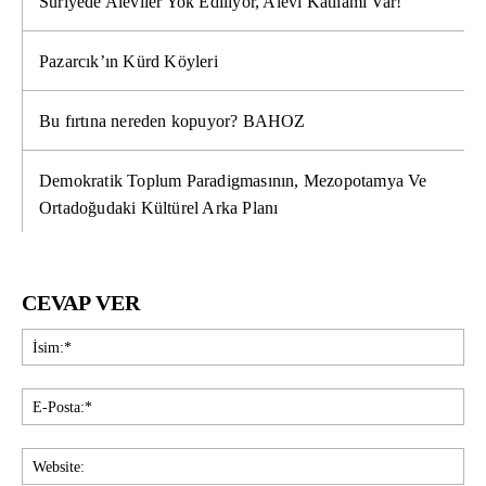
Suriyede Aleviler Yok Ediliyor, Alevi Katliamı Var!
Pazarcık’ın Kürd Köyleri
Bu fırtına nereden kopuyor? BAHOZ
Demokratik Toplum Paradigmasının, Mezopotamya Ve
Ortadoğudaki Kültürel Arka Planı
CEVAP VER
İsi
E-
Pos
Web