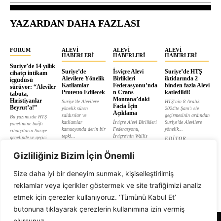
YAZARDAN DAHA FAZLASI
FORUM
ALEVI
ALEVI
ALEVI
HABERLERI
HABERLERI
HABERLERI
Suriye’de 14 yıllık
Suriye’de
İsviçre Alevi
Suriye’de HTŞ
cihatçı intikam
Alevilere Yönelik
Birlikleri
iktidarında 2
içgüdüsü
Katliamlar
Federasyonu’nda
binden fazla Alevi
sürüyor: “Aleviler
Protesto Edilecek
n Crans-
katledildi!
tabuta,
Montana’daki
Hıristiyanlar
Suriye’de Alevilere
HTŞ’nin 8 Aralık
Facia İçin
Beyrut’a!”
yönelik süren
2024’te Şam’ı ele
Açıklama
saldırılar ve
geçirmesinin ardından
Bu yazımızda HTŞ
katliamlar
İsviçre Alevi Birlikleri
Suriye’de Alevilere
yönetimine bağlı
kamuoyunda derin bir
Federasyonu,
yönelik...
cihatçıların Suriye
tepki...
İsviçre’nin Wallis
genelinde ve geçici
EDITOR
kantonunda bulunan
hükümet...
EDITOR
Crans-Montana’da
Gizliliğiniz Bizim İçin Önemli
EDITOR
yılbaşı gecesi...
EDITOR
Size daha iyi bir deneyim sunmak, kişiselleştirilmiş
reklamlar veya içerikler göstermek ve site trafiğimizi analiz
etmek için çerezler kullanıyoruz. ‘Tümünü Kabul Et’
butonuna tıklayarak çerezlerin kullanımına izin vermiş
olursunuz.