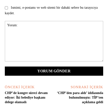
Ismimi, e-postamı ve web sitemi bir dahaki sefere bu tarayıcıya
kaydet.
Yorum:
ÖNCEKI İÇERIK
SONRAKI İÇERIK
CHP’de kongre süreci devam
‘CHP’den para aldı’ iddiasında
ediyor: İki belediye başkanı
bulunulmuştu: TİP’ten
delege olamadı
açıklama geldi