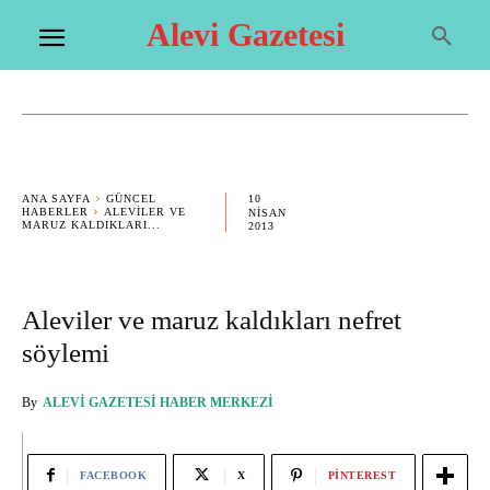
Alevi Gazetesi
10
ANA SAYFA
GÜNCEL
HABERLER
ALEVILER VE
NISAN
MARUZ KALDIKLARI...
2013
Aleviler ve maruz kaldıkları nefret
söylemi
By
ALEVI GAZETESI HABER MERKEZI
FACEBOOK
X
PINTEREST