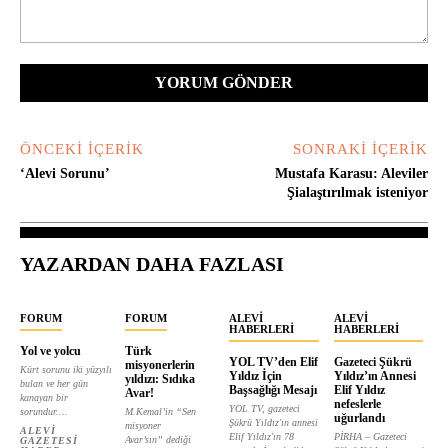
Yorum:
ÖNCEKI İÇERIK
SONRAKI İÇERIK
‘Alevi Sorunu’
Mustafa Karasu: Aleviler
Şialaştırılmak isteniyor
YAZARDAN DAHA FAZLASI
FORUM
FORUM
ALEVI
ALEVI
HABERLERI
HABERLERI
Yol ve yolcu
Türk
YOL TV’den Elif
Gazeteci Şükrü
misyonerlerin
Kürt sorunu iki yüzyılı
Yıldız İçin
Yıldız’ın Annesi
yıldızı: Sıdıka
bulan ve her gün
Başsağlığı Mesajı
Elif Yıldız
Avar!
kanayan bir
nefeslerle
YOL TV, gazeteci
sorundur....
M.Kemal’in “Sen
uğurlandı
Şükrü Yıldız'ın annesi
misyoner
ALEVI
Elif Yıldız'ın 78
PİRHA – Gazeteci
Avar’sın” dediği
GAZETESI