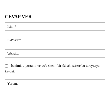
CEVAP VER
İsi
E-
Pos
Web
Ismimi, e-postamı ve web sitemi bir dahaki sefere bu tarayıcıya
kaydet.