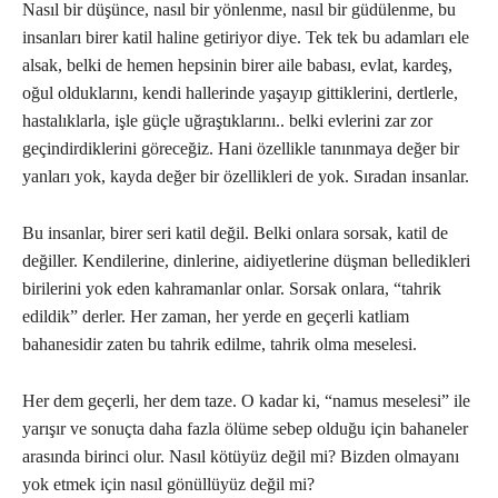
Nasıl bir düşünce, nasıl bir yönlenme, nasıl bir güdülenme, bu
insanları birer katil haline getiriyor diye. Tek tek bu adamları ele
alsak, belki de hemen hepsinin birer aile babası, evlat, kardeş,
oğul olduklarını, kendi hallerinde yaşayıp gittiklerini, dertlerle,
hastalıklarla, işle güçle uğraştıklarını.. belki evlerini zar zor
geçindirdiklerini göreceğiz. Hani özellikle tanınmaya değer bir
yanları yok, kayda değer bir özellikleri de yok. Sıradan insanlar.
Bu insanlar, birer seri katil değil. Belki onlara sorsak, katil de
değiller. Kendilerine, dinlerine, aidiyetlerine düşman belledikleri
birilerini yok eden kahramanlar onlar. Sorsak onlara, “tahrik
edildik” derler. Her zaman, her yerde en geçerli katliam
bahanesidir zaten bu tahrik edilme, tahrik olma meselesi.
Her dem geçerli, her dem taze. O kadar ki, “namus meselesi” ile
yarışır ve sonuçta daha fazla ölüme sebep olduğu için bahaneler
arasında birinci olur. Nasıl kötüyüz değil mi? Bizden olmayanı
yok etmek için nasıl gönüllüyüz değil mi?