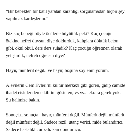
“Bir bebekten bir katil yaratan karanlığı sorgulamadan hiçbir şey
yapılmaz kardeşlerim.”
Biz kaç bebeği böyle öcülerle büyüttük peki? Kaç çocuğu
ötekine nefret duysun diye doldurduk, kalıplara döktük beton
gibi, okul okul, ders ders suladık? Kaç çocuğu öğretmen olarak
yetiştirdik, nefreti öğretsin diye?
Hayır, münferit değil.. ve hayır, boşuna söylenmiyorum.
Alevilerin Cem Evleri’ni kültür merkezi gibi gören, gidip camide
ibadet etsinler deme kibrini gösteren, vs vs.. tekrara gerek yok.
Şu halimize bakın.
Sonuçta.. sonuçta.. hayır, münferit değil. Münferit değil münferit
değil münferit değil. Sadece rezil, utanç verici, mide bulandırıcı.
Sadece hastalıklı, arızalı, kan dondurucu.