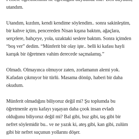
utandım.
Utandım, kızdım, kendi kendime söylendim.. sonra sakinleştim,
bir kahve içtim, pencereden Nisan kışına baktım, ağaçlara,
serçelere, bahçeye, yola, uzaktaki seslere baktım. Sonra içimden
“boş ver” dedim. “Münferit bir olay işte.. belli ki kafası hayli
karışık bir öğretmen vahim derecede saçmalamış.”
Olmadı. Olmayınca olmuyor zaten, zorlamanın alemi yok.
Kafadan çıkmıyor bir türlü. Masama dönüp, haberi bir daha
okudum.
Münferit olmadığını biliyoruz değil mi? Şu toplumda bu
öğretmenle aynı kafayı yaşayan daha çook insan evladı
olduğunu biliyoruz değil mi? Bal gibi, buz gibi, taş gibi bir
nefret söylemidir bu.. ve ne yazık ki, ateş gibi, kan gibi, zulüm
gibi bir nefret suçunun yollarını döşer.