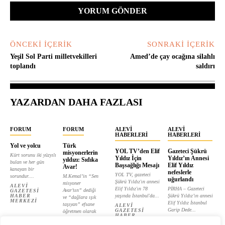
ÖNCEKI İÇERIK
SONRAKI İÇERIK
Yeşil Sol Parti milletvekilleri
Amed’de çay ocağına silahlı
toplandı
saldırı
YAZARDAN DAHA FAZLASI
FORUM
FORUM
ALEVI
ALEVI
HABERLERI
HABERLERI
Yol ve yolcu
Türk
YOL TV’den Elif
Gazeteci Şükrü
misyonerlerin
Kürt sorunu iki yüzyılı
Yıldız İçin
Yıldız’ın Annesi
yıldızı: Sıdıka
bulan ve her gün
Başsağlığı Mesajı
Elif Yıldız
Avar!
kanayan bir
nefeslerle
YOL TV, gazeteci
sorundur....
M.Kemal’in “Sen
uğurlandı
Şükrü Yıldız'ın annesi
misyoner
ALEVI
Elif Yıldız'ın 78
PİRHA – Gazeteci
Avar’sın” dediği
GAZETESI
HABER
yaşında İstanbul'da...
Şükrü Yıldız’ın annesi
ve “dağlara ışık
MERKEZI
Elif Yıldız İstanbul
taşıyan” efsane
ALEVI
Garip Dede...
GAZETESI
öğretmen olarak
HABER
tanıtılan...
ALEVI
MERKEZI
GAZETESI