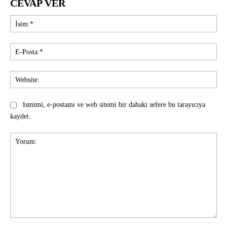
CEVAP VER
İsi
E-
Pos
Web
Ismimi, e-postamı ve web sitemi bir dahaki sefere bu tarayıcıya
kaydet.
Yorum: