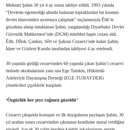
Mehmet Şahin 30 yıl 4 ay sonra tahliye edildi. 1993 yılında
“Devletin egemenliği altında bulunan topraklardan bir kısmını
devlet idaresinden ayırmaya çalışmak” suçlamasıyla Êlih’te
gözaltına alınıp tutuklanan Şahin, yargılandığı Diyarbakır Devlet
Güvenlik Mahkemesi’nde (DGM) müebbet hapis cezası aldı.
Êlih, Dîlok, Çankırı, Sêrt ve Şakran Cezaevi’nde kalan Şahin,
İdare ve Gözlem Kurulu tarafından tahliyesi 4 ay ertelendi.
30 yaşında girdiği cezaevinden 60 yaşında çıkan Şahin’i cezaevi
önünde akrabalarının yanı sıra Ege Tutuklu, Hükümlü
Aileleriyle Dayanışma Derneği (EGE-TUHAYDER)
yöneticileri çiçeklerle karşıladı.
‘Özgürlük her şeye rağmen güzeldir’
Cezaevi çıkışında konuşan ve ilk duygularını paylaşan Şahin, 30
yıl aradan sonra cezaevinden çıkmanın kendisine moral verdiğini
söyledi. Ancak 30 yıldır beraber kaldığı arkadaşlarını geride