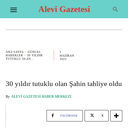
Alevi Gazetesi
1
ANA SAYFA
GÜNCEL
HABERLER
30 YILDIR
HAZIRAN
TUTUKLU OLAN...
2023
30 yıldır tutuklu olan Şahin tahliye oldu
By
ALEVI GAZETESI HABER MERKEZI
FACEBOOK
X