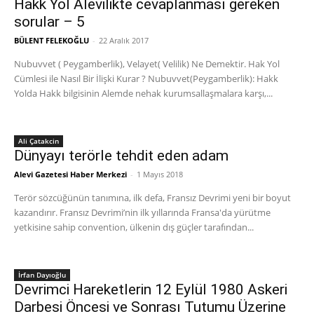
Hakk Yol Alevilikte cevaplanması gereken
sorular – 5
BÜLENT FELEKOĞLU
-
22 Aralık 2017
Nubuvvet ( Peygamberlik), Velayet( Velilik) Ne Demektir. Hak Yol
Cümlesi ile Nasıl Bir İlişki Kurar ? Nubuvvet(Peygamberlik): Hakk
Yolda Hakk bilgisinin Alemde nehak kurumsallaşmalara karşı,...
Ali Çatakcin
Dünyayı terörle tehdit eden adam
Alevi Gazetesi Haber Merkezi
-
1 Mayıs 2018
Terör sözcüğünün tanımına, ilk defa, Fransız Devrimi yeni bir boyut
kazandırır. Fransız Devrimi’nin ilk yıllarında Fransa'da yürütme
yetkisine sahip convention, ülkenin dış güçler tarafından...
İrfan Dayıoğlu
Devrimci Hareketlerin 12 Eylül 1980 Askeri
Darbesi Öncesi ve Sonrası Tutumu Üzerine