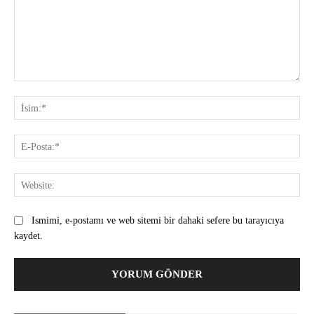
Yorum:
İsi
E-
Pos
Web
Ismimi, e-postamı ve web sitemi bir dahaki sefere bu tarayıcıya
kaydet.