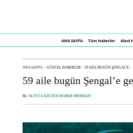
ANA SAYFA
Tüm Haberler
Alevi 
ANA SAYFA
GÜNCEL HABERLER
59 AILE BUGÜN ŞENGAL’E...
59 aile bugün Şengal’e g
By
ALEVI GAZETESI HABER MERKEZI