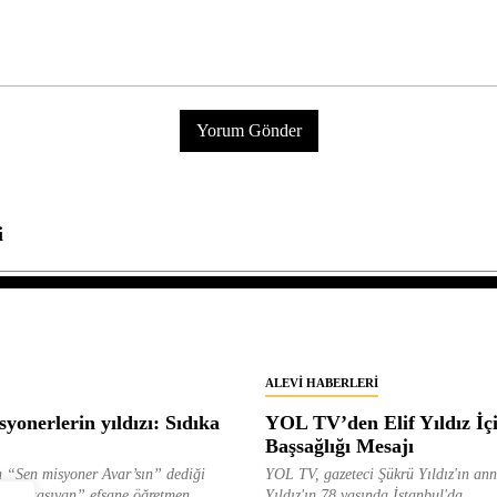
i
ALEVI HABERLERI
yonerlerin yıldızı: Sıdıka
YOL TV’den Elif Yıldız İç
Başsağlığı Mesajı
 “Sen misyoner Avar’sın” dediği
YOL TV, gazeteci Şükrü Yıldız'ın ann
 ışık taşıyan” efsane öğretmen
Yıldız'ın 78 yaşında İstanbul'da...