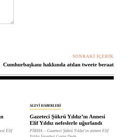
SONRAKI İÇERIK
Cumhurbaşkanı hakkında atılan tweete beraat
ALEVI HABERLERI
in
Gazeteci Şükrü Yıldız’ın Annesi
Elif Yıldız nefeslerle uğurlandı
esi Elif
PİRHA – Gazeteci Şükrü Yıldız’ın annesi Elif
Yıldız İstanbul Garip Dede...