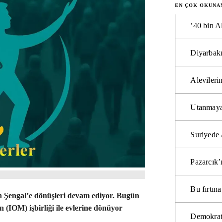
EN ÇOK OKUNA
’40 bin A
Diyarbakı
Alevilerin
Utanmaya
Suriyede 
Pazarcık’
Bu fırtı
n Şengal’e dönüşleri devam ediyor. Bugün
 (IOM) işbirliği ile evlerine dönüyor
Demokrat