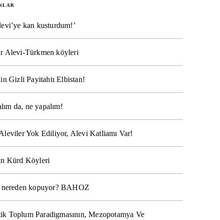
NLAR
levi’ye kan kusturdum!’
r Alevi-Türkmen köyleri
in Gizli Payitahtı Elbistan!
lım da, ne yapalım!
Aleviler Yok Ediliyor, Alevi Katliamı Var!
ın Kürd Köyleri
na nereden kopuyor? BAHOZ
ik Toplum Paradigmasının, Mezopotamya Ve