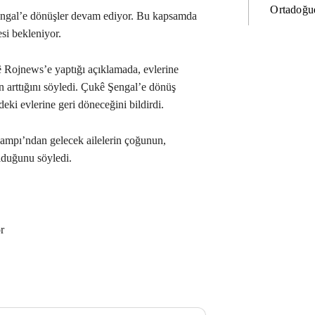
Ortadoğud
engal’e dönüşler devam ediyor. Bu kapsamda
si bekleniyor.
 Rojnews’e yaptığı açıklamada, evlerine
n arttığını söyledi. Çukê Şengal’e dönüş
ki evlerine geri döneceğini bildirdi.
mpı’ndan gelecek ailelerin çoğunun,
lduğunu söyledi.
r