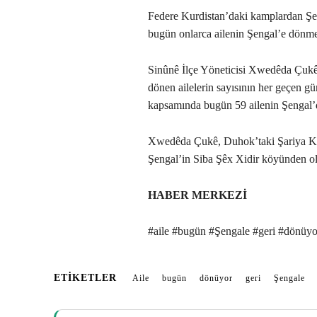
Federe Kurdistan’daki kamplardan Ş
bugün onlarca ailenin Şengal’e dönme
Sinûnê İlçe Yöneticisi Xwedêda Çukê
dönen ailelerin sayısının her geçen gü
kapsamında bugün 59 ailenin Şengal’de
Xwedêda Çukê, Duhok’taki Şariya Ka
Şengal’in Siba Şêx Xidir köyünden o
HABER MERKEZİ
#aile #bugün #Şengale #geri #dönüyo
ETIKETLER
Aile
bugün
dönüyor
geri
Şengale