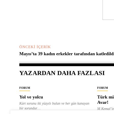
Yorum:
ÖNCEKI İÇERIK
Mayıs’ta 39 kadın erkekler tarafından katledild
YAZARDAN DAHA FAZLASI
FORUM
FORUM
Yol ve yolcu
Türk mis
Avar!
Kürt sorunu iki yüzyılı bulan ve her gün kanayan
bir sorundur....
M.Kemal’in
ve “dağlara
ALEVI GAZETESI HABER MERKEZI