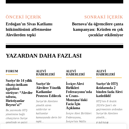
ÖNCEKI İÇERIK
SONRAKI İÇERIK
Erdoğan’ın Sivas Katliamı
Bornova’da öğrencilere çanta
hükümlüsünü affetmesine
kampanyası: Krizden en çok
Alevilerden tepki
çocuklar etkileniyor
YAZARDAN DAHA FAZLASI
FORUM
ALEVI
ALEVI
ALEVI
HABERLERI
HABERLERI
HABERLERI
Suriye’de 14 yıllık
Suriye’de
İsviçre Alevi
Suriye’de HTŞ
cihatçı intikam
Alevilere Yönelik
Birlikleri
iktidarında 2
içgüdüsü
Katliamlar
Federasyonu’nda
binden fazla Alevi
sürüyor: “Aleviler
Protesto Edilecek
n Crans-
katledildi!
tabuta,
Montana’daki
Hıristiyanlar
Suriye’de Alevilere
HTŞ’nin 8 Aralık
Facia İçin
Beyrut’a!”
yönelik süren
2024’te Şam’ı ele
Açıklama
saldırılar ve
geçirmesinin ardından
Bu yazımızda HTŞ
katliamlar
İsviçre Alevi Birlikleri
Suriye’de Alevilere
yönetimine bağlı
kamuoyunda derin bir
Federasyonu,
yönelik...
cihatçıların Suriye
tepki...
İsviçre’nin Wallis
genelinde ve geçici
EDITOR
kantonunda bulunan
hükümet...
EDITOR