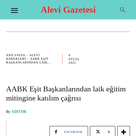
Alevi Gazetesi
6
ANA SAYFA
ALEVI
HABERLERI
AABK EŞIT
EYLÜL
BAŞKANLARINDAN LAIK...
2023
AABK Eşit Başkanlarından laik eğitim
mitingine katılım çağrısı
By
EDITOR
FACEBOOK
X