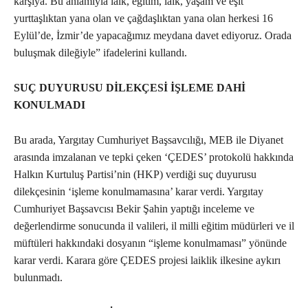
karşıya. Bu anlamıyla laik, eğitim, laik, yaşam ve eşit
yurttaşlıktan yana olan ve çağdaşlıktan yana olan herkesi 16
Eylül’de, İzmir’de yapacağımız meydana davet ediyoruz. Orada
buluşmak dileğiyle” ifadelerini kullandı.
SUÇ DUYURUSU DİLEKÇESİ İŞLEME DAHİ
KONULMADI
Bu arada, Yargıtay Cumhuriyet Başsavcılığı, MEB ile Diyanet
arasında imzalanan ve tepki çeken ‘ÇEDES’ protokolü hakkında
Halkın Kurtuluş Partisi’nin (HKP) verdiği suç duyurusu
dilekçesinin ‘işleme konulmamasına’ karar verdi. Yargıtay
Cumhuriyet Başsavcısı Bekir Şahin yaptığı inceleme ve
değerlendirme sonucunda il valileri, il milli eğitim müdürleri ve il
müftüleri hakkındaki dosyanın “işleme konulmaması” yönünde
karar verdi. Karara göre ÇEDES projesi laiklik ilkesine aykırı
bulunmadı.