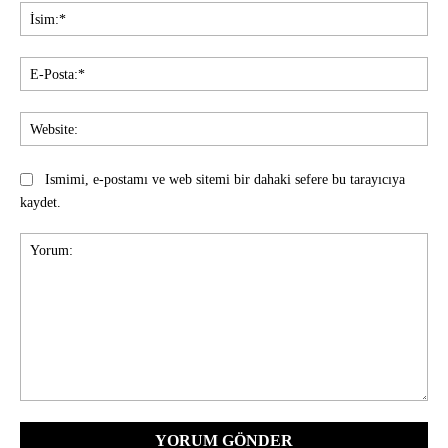
İsi
E-
Pos
Web
Ismimi, e-postamı ve web sitemi bir dahaki sefere bu tarayıcıya
kaydet.
Yorum: