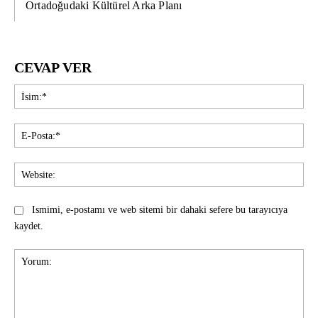
Ortadoğudaki Kültürel Arka Planı
CEVAP VER
İsi
E-
Pos
Web
Ismimi, e-postamı ve web sitemi bir dahaki sefere bu tarayıcıya
kaydet.