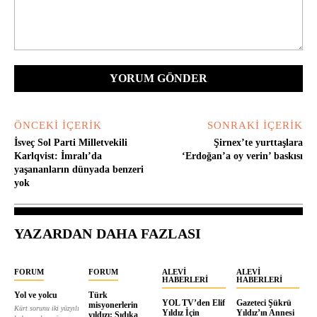
Yorum:
ÖNCEKI İÇERIK
SONRAKI İÇERIK
İsveç Sol Parti Milletvekili
Şirnex’te yurttaşlara
Karlqvist: İmralı’da
‘Erdoğan’a oy verin’ baskısı
yaşananların dünyada benzeri
yok
YAZARDAN DAHA FAZLASI
FORUM
FORUM
ALEVI
ALEVI
HABERLERI
HABERLERI
Yol ve yolcu
Türk
YOL TV’den Elif
Gazeteci Şükrü
misyonerlerin
Kürt sorunu iki yüzyılı
Yıldız İçin
Yıldız’ın Annesi
yıldızı: Sıdıka