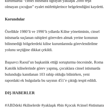
kurumlarda “cinsel istismara uğrayan yaklaşık 2000 reşit
olmayan çocuğun” eyalet müfettişlerince belgelendiğini kaydetti.
Korundular
Özellikle 1980’li ve 1990’lı yıllarda Kilise yönetiminin, cinsel
istismarla suçlanan rahipleri görevden almak yerine konunun
bilinmediği bölgelerdeki kilise kurumlarında görevlendirilme
yolunu seçtiğine dikkat çekildi.
Başsavcı Raoul’un başkanlık ettiği soruşturma öncesinde, Roma
Katolik kiliselerinde görev yapmış, çocuklara cinsel istismarda
bulunduğu kanıtlanan 103 rahip olduğu bilinirken, yeni
rapordaki ek bulgularla bu sayının 451’e çıktığı tespit edildi.
DIŞ HABERLER
#ABDdeki #kiliselerde #yaklaşık #bin #çocuk #cinsel #istismara