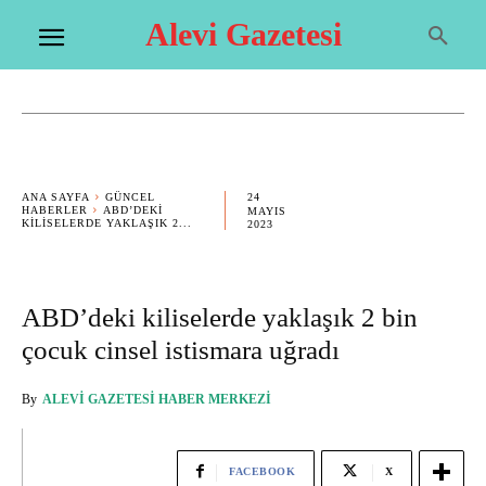
Alevi Gazetesi
24
ANA SAYFA
GÜNCEL
HABERLER
ABD’DEKI
MAYIS
KILISELERDE YAKLAŞIK 2...
2023
ABD’deki kiliselerde yaklaşık 2 bin
çocuk cinsel istismara uğradı
By
ALEVI GAZETESI HABER MERKEZI
FACEBOOK
X