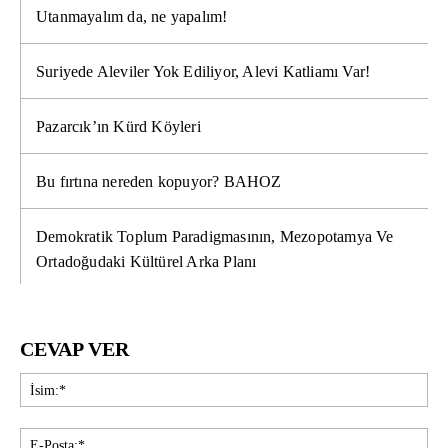
Utanmayalım da, ne yapalım!
Suriyede Aleviler Yok Ediliyor, Alevi Katliamı Var!
Pazarcık’ın Kürd Köyleri
Bu fırtına nereden kopuyor? BAHOZ
Demokratik Toplum Paradigmasının, Mezopotamya Ve
Ortadoğudaki Kültürel Arka Planı
CEVAP VER
İsi
E-