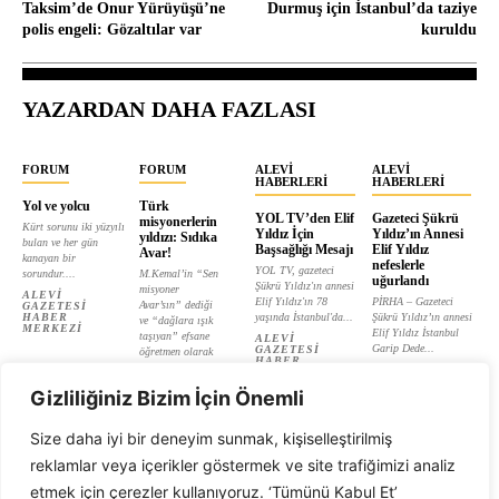
Taksim’de Onur Yürüyüşü’ne
Durmuş için İstanbul’da taziye
polis engeli: Gözaltılar var
kuruldu
YAZARDAN DAHA FAZLASI
FORUM
FORUM
ALEVI
ALEVI
HABERLERI
HABERLERI
Yol ve yolcu
Türk
YOL TV’den Elif
Gazeteci Şükrü
misyonerlerin
Kürt sorunu iki yüzyılı
Yıldız İçin
Yıldız’ın Annesi
yıldızı: Sıdıka
bulan ve her gün
Başsağlığı Mesajı
Elif Yıldız
Avar!
kanayan bir
nefeslerle
YOL TV, gazeteci
sorundur....
M.Kemal’in “Sen
uğurlandı
Şükrü Yıldız'ın annesi
misyoner
ALEVI
Elif Yıldız'ın 78
PİRHA – Gazeteci
Avar’sın” dediği
GAZETESI
HABER
yaşında İstanbul'da...
Şükrü Yıldız’ın annesi
ve “dağlara ışık
MERKEZI
Elif Yıldız İstanbul
taşıyan” efsane
ALEVI
Garip Dede...
GAZETESI
öğretmen olarak
HABER
tanıtılan...
ALEVI
MERKEZI
GAZETESI
ALEVI
HABER
Gizliliğiniz Bizim İçin Önemli
GAZETESI
MERKEZI
HABER
MERKEZI
Size daha iyi bir deneyim sunmak, kişiselleştirilmiş
reklamlar veya içerikler göstermek ve site trafiğimizi analiz
etmek için çerezler kullanıyoruz. ‘Tümünü Kabul Et’