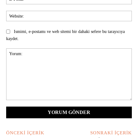
Pos
Web
Ismimi, e-postamı ve web sitemi bir dahaki sefere bu tarayıcıya
kaydet.
Yorum:
ÖNCEKI İÇERIK
SONRAKI İÇERIK