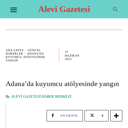
Alevi Gazetesi
ANA SAYFA
GÜNCEL
25
HABERLER
ADANA’DA
HAZIRAN
KUYUMCU ATÖLYESINDE
2023
YANGIN
Adana’da kuyumcu atölyesinde yangın
By
ALEVI GAZETESI HABER MERKEZI
FACEBOOK
X