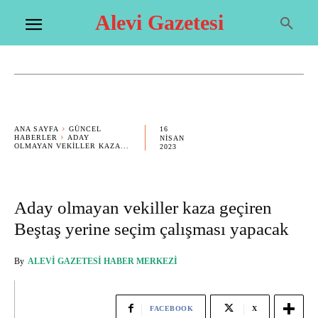
Alevi Gazetesi
16
ANA SAYFA
GÜNCEL
HABERLER
ADAY
NISAN
OLMAYAN VEKILLER KAZA...
2023
Aday olmayan vekiller kaza geçiren
Beştaş yerine seçim çalışması yapacak
By
ALEVI GAZETESI HABER MERKEZI
FACEBOOK
X