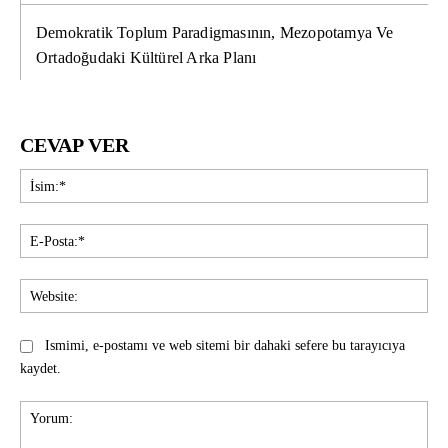
Demokratik Toplum Paradigmasının, Mezopotamya Ve
Ortadoğudaki Kültürel Arka Planı
CEVAP VER
İsi
E-
Pos
Web
Ismimi, e-postamı ve web sitemi bir dahaki sefere bu tarayıcıya
kaydet.