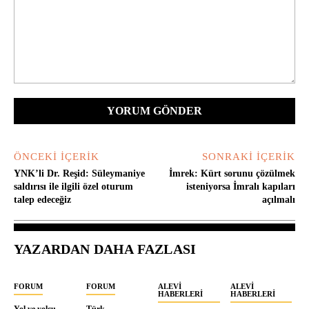
Yorum:
ÖNCEKI İÇERIK
SONRAKI İÇERIK
YNK’li Dr. Reşid: Süleymaniye
İmrek: Kürt sorunu çözülmek
saldırısı ile ilgili özel oturum
isteniyorsa İmralı kapıları
talep edeceğiz
açılmalı
YAZARDAN DAHA FAZLASI
FORUM
FORUM
ALEVI
ALEVI
HABERLERI
HABERLERI
Yol ve yolcu
Türk