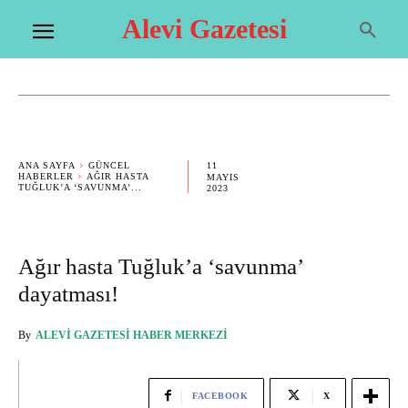
Alevi Gazetesi
11
ANA SAYFA
GÜNCEL
HABERLER
AĞIR HASTA
MAYIS
TUĞLUK’A ‘SAVUNMA’...
2023
Ağır hasta Tuğluk’a ‘savunma’
dayatması!
By
ALEVI GAZETESI HABER MERKEZI
FACEBOOK
X