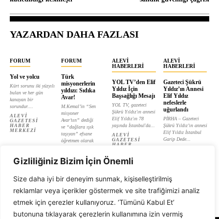
YAZARDAN DAHA FAZLASI
FORUM
FORUM
ALEVI
ALEVI
HABERLERI
HABERLERI
Yol ve yolcu
Türk
YOL TV’den Elif
Gazeteci Şükrü
misyonerlerin
Kürt sorunu iki yüzyılı
Yıldız İçin
Yıldız’ın Annesi
yıldızı: Sıdıka
bulan ve her gün
Başsağlığı Mesajı
Elif Yıldız
Avar!
kanayan bir
nefeslerle
YOL TV, gazeteci
sorundur....
M.Kemal’in “Sen
uğurlandı
Şükrü Yıldız'ın annesi
misyoner
ALEVI
Elif Yıldız'ın 78
PİRHA – Gazeteci
Avar’sın” dediği
GAZETESI
HABER
yaşında İstanbul'da...
Şükrü Yıldız’ın annesi
ve “dağlara ışık
MERKEZI
Elif Yıldız İstanbul
taşıyan” efsane
ALEVI
Garip Dede...
GAZETESI
öğretmen olarak
HABER
tanıtılan...
ALEVI
MERKEZI
GAZETESI
ALEVI
HABER
Gizliliğiniz Bizim İçin Önemli
GAZETESI
MERKEZI
HABER
MERKEZI
Size daha iyi bir deneyim sunmak, kişiselleştirilmiş
reklamlar veya içerikler göstermek ve site trafiğimizi analiz
etmek için çerezler kullanıyoruz. ‘Tümünü Kabul Et’
butonuna tıklayarak çerezlerin kullanımına izin vermiş