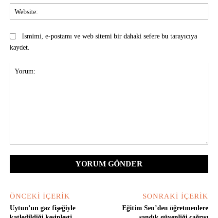
Web
Ismimi, e-postamı ve web sitemi bir dahaki sefere bu tarayıcıya
kaydet.
Yorum:
ÖNCEKI İÇERIK
SONRAKI İÇERIK
Uytun’un gaz fişeğiyle
Eğitim Sen’den öğretmenlere
katledildiği kesinleşti
sandık güvenliği çağrısı