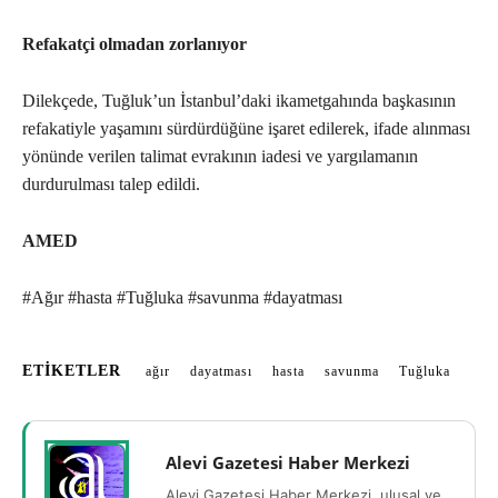
Refakatçi olmadan zorlanıyor
Dilekçede, Tuğluk’un İstanbul’daki ikametgahında başkasının
refakatiyle yaşamını sürdürdüğüne işaret edilerek, ifade alınması
yönünde verilen talimat evrakının iadesi ve yargılamanın
durdurulması talep edildi.
AMED
#Ağır #hasta #Tuğluka #savunma #dayatması
ETIKETLER
ağır
dayatması
hasta
savunma
Tuğluka
Alevi Gazetesi Haber Merkezi
Alevi Gazetesi Haber Merkezi, ulusal ve