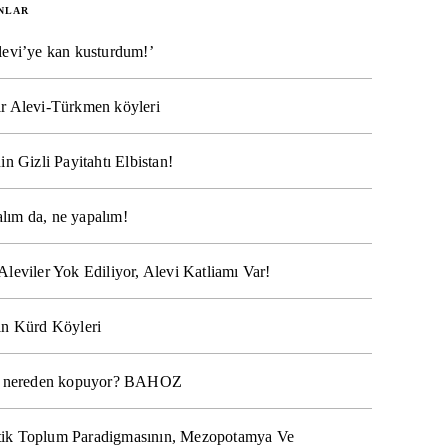
NLAR
levi’ye kan kusturdum!’
r Alevi-Türkmen köyleri
in Gizli Payitahtı Elbistan!
lım da, ne yapalım!
Aleviler Yok Ediliyor, Alevi Katliamı Var!
ın Kürd Köyleri
na nereden kopuyor? BAHOZ
ik Toplum Paradigmasının, Mezopotamya Ve