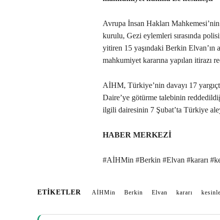
Avrupa İnsan Hakları Mahkemesi’nin 
kurulu, Gezi eylemleri sırasında polis
yitiren 15 yaşındaki Berkin Elvan’ın a
mahkumiyet kararına yapılan itirazı re
AİHM, Türkiye’nin davayı 17 yargıçt
Daire’ye götürme talebinin reddedildi
ilgili dairesinin 7 Şubat’ta Türkiye 
HABER MERKEZİ
#AİHMin #Berkin #Elvan #kararı #kes
ETIKETLER
AİHMin
Berkin
Elvan
kararı
kesinle