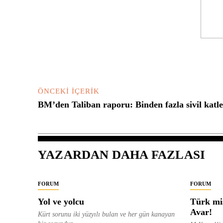
Yorum:
ÖNCEKI İÇERIK
BM’den Taliban raporu: Binden fazla sivil katle
YAZARDAN DAHA FAZLASI
FORUM
FORUM
Yol ve yolcu
Türk mis
Avar!
Kürt sorunu iki yüzyılı bulan ve her gün kanayan