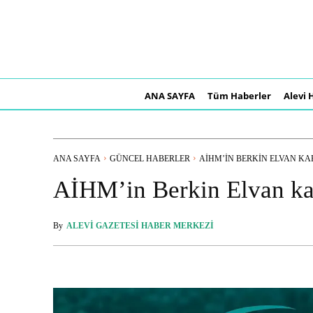
ANA SAYFA
Tüm Haberler
Alevi 
ANA SAYFA
GÜNCEL HABERLER
AİHM’IN BERKIN ELVAN KAR
AİHM’in Berkin Elvan kar
By
ALEVI GAZETESI HABER MERKEZI