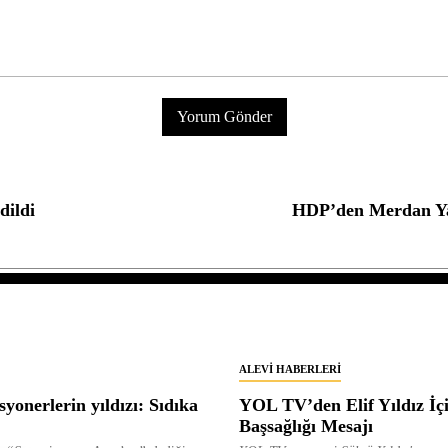
dildi
HDP’den Merdan Yan
ALEVI HABERLERI
yonerlerin yıldızı: Sıdıka
YOL TV’den Elif Yıldız İç
Başsağlığı Mesajı