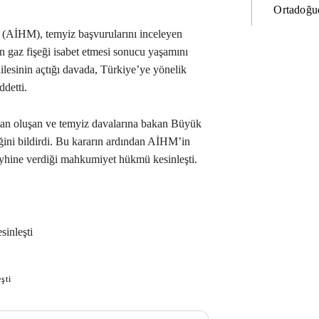
Ortadoğud
(AİHM), temyiz başvurularını inceleyen
in gaz fişeği isabet etmesi sonucu yaşamını
ilesinin açtığı davada, Türkiye’ye yönelik
ddetti.
an oluşan ve temyiz davalarına bakan Büyük
ğini bildirdi. Bu kararın ardından AİHM’in
aleyhine verdiği mahkumiyet hükmü kesinleşti.
inleşti
şti