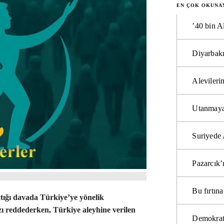
EN ÇOK OKUNA
’40 bin A
Diyarbakı
Alevilerin
Utanmaya
Suriyede 
Pazarcık’
Bu fırtı
tığı davada Türkiye’ye yönelik
ı reddederken, Türkiye aleyhine verilen
Demokrat