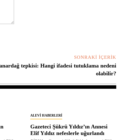
SONRAKI İÇERIK
ardağ tepkisi: Hangi ifadesi tutuklama nedeni
olabilir?
ALEVI HABERLERI
in
Gazeteci Şükrü Yıldız’ın Annesi
Elif Yıldız nefeslerle uğurlandı