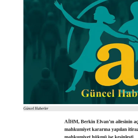
Güncel Haberler
AİHM, Berkin Elvan’ın ailesinin aç
mahkumiyet kararına yapılan itiraz
mahkumiyet hükmü ise kesinleşti