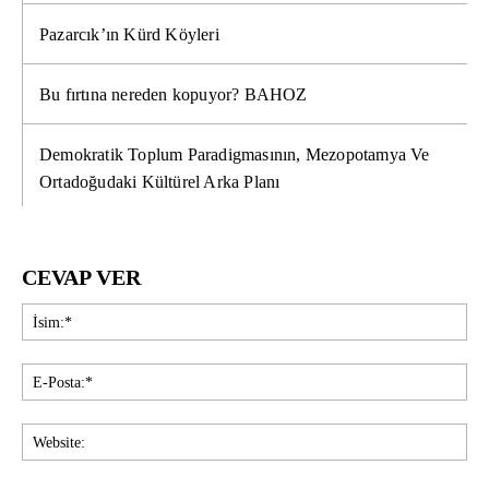
Pazarcık’ın Kürd Köyleri
Bu fırtına nereden kopuyor? BAHOZ
Demokratik Toplum Paradigmasının, Mezopotamya Ve
Ortadoğudaki Kültürel Arka Planı
CEVAP VER
İsi
E-
Pos
Web