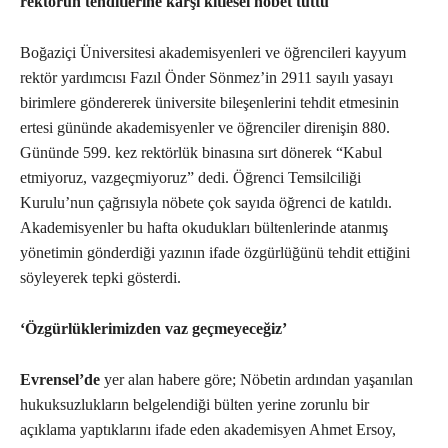
rektörün tehditlerine karşı kitlesel nöbet tuttu
Boğaziçi Üniversitesi akademisyenleri ve öğrencileri kayyum
rektör yardımcısı Fazıl Önder Sönmez’in 2911 sayılı yasayı
birimlere göndererek üniversite bileşenlerini tehdit etmesinin
ertesi gününde akademisyenler ve öğrenciler direnişin 880.
Gününde 599. kez rektörlük binasına sırt dönerek “Kabul
etmiyoruz, vazgeçmiyoruz” dedi. Öğrenci Temsilciliği
Kurulu’nun çağrısıyla nöbete çok sayıda öğrenci de katıldı.
Akademisyenler bu hafta okudukları bültenlerinde atanmış
yönetimin gönderdiği yazının ifade özgürlüğünü tehdit ettiğini
söyleyerek tepki gösterdi.
‘Özgürlüklerimizden vaz geçmeyeceğiz’
Evrensel’de
yer alan habere göre; Nöbetin ardından yaşanılan
hukuksuzlukların belgelendiği bülten yerine zorunlu bir
açıklama yaptıklarını ifade eden akademisyen Ahmet Ersoy,