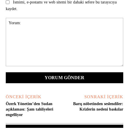
Ismimi, e-postamı ve web sitemi bir dahaki sefere bu tarayıcıya
kaydet.
Yorum:
ÖNCEKI İÇERIK
SONRAKI İÇERIK
Özerk Yönetim’den Sudan
Barış nöbetinden seslendiler:
açıklaması: Şam tahliyeleri
Krizlerin nedeni baskılar
engelliyor