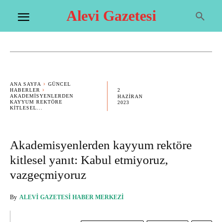
Alevi Gazetesi
ANA SAYFA
GÜNCEL
2
HABERLER
AKADEMISYENLERDEN
HAZIRAN
KAYYUM REKTÖRE
2023
KITLESEL...
Akademisyenlerden kayyum rektöre
kitlesel yanıt: Kabul etmiyoruz,
vazgeçmiyoruz
By
ALEVI GAZETESI HABER MERKEZI