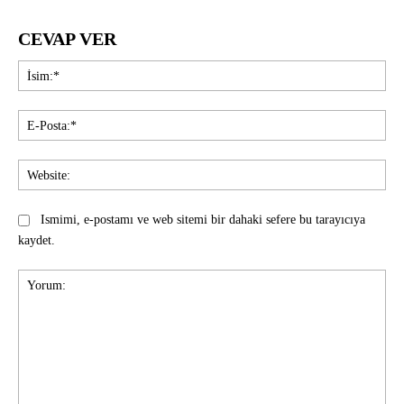
CEVAP VER
İsi
E-
Pos
Web
Ismimi, e-postamı ve web sitemi bir dahaki sefere bu tarayıcıya
kaydet.