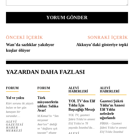
Yorum:
ÖNCEKI İÇERIK
SONRAKI İÇERIK
Wan’da sazlıklar yakılıyor
Akkuyu’daki gösteriye tepki
kuşlar ölüyor
YAZARDAN DAHA FAZLASI
FORUM
FORUM
ALEVI
ALEVI
HABERLERI
HABERLERI
Yol ve yolcu
Türk
YOL TV’den Elif
Gazeteci Şükrü
misyonerlerin
Kürt sorunu iki yüzyılı
Yıldız İçin
Yıldız’ın Annesi
yıldızı: Sıdıka
bulan ve her gün
Başsağlığı Mesajı
Elif Yıldız
Avar!
kanayan bir
nefeslerle
YOL TV, gazeteci
sorundur....
M.Kemal’in “Sen
uğurlandı
Şükrü Yıldız'ın annesi
misyoner
ALEVI
Elif Yıldız'ın 78
PİRHA – Gazeteci
Avar’sın” dediği
GAZETESI
HABER
yaşında İstanbul'da...
Şükrü Yıldız’ın annesi
ve “dağlara ışık
MERKEZI
Elif Yıldız İstanbul
taşıyan” efsane
ALEVI