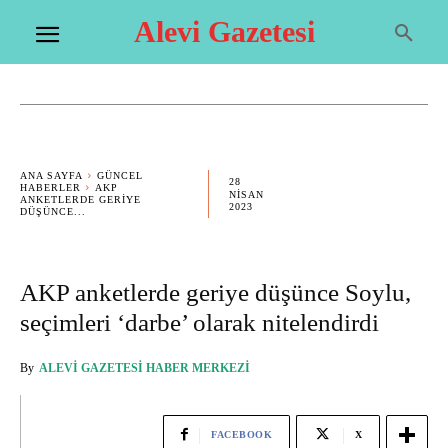
Alevi Gazetesi
ANA SAYFA
GÜNCEL
28
HABERLER
AKP
NISAN
ANKETLERDE GERIYE
2023
DÜŞÜNCE...
AKP anketlerde geriye düşünce Soylu,
seçimleri ‘darbe’ olarak nitelendirdi
By
ALEVI GAZETESI HABER MERKEZI
FACEBOOK
X