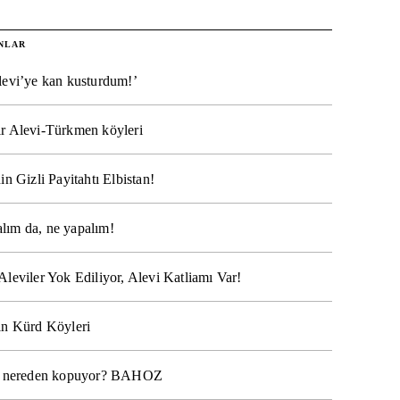
NLAR
levi’ye kan kusturdum!’
r Alevi-Türkmen köyleri
in Gizli Payitahtı Elbistan!
lım da, ne yapalım!
Aleviler Yok Ediliyor, Alevi Katliamı Var!
ın Kürd Köyleri
na nereden kopuyor? BAHOZ