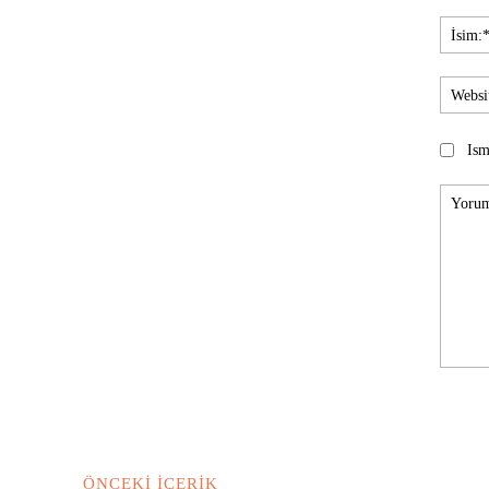
Ism
Yorum:
ÖNCEKI İÇERIK