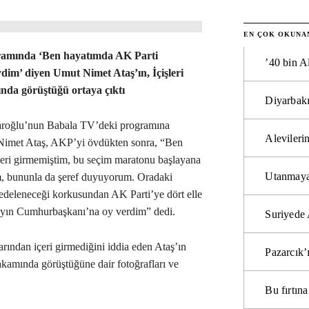
EN ÇOK OKUNA
ramında ‘Ben hayatımda AK Parti
’40 bin A
iydim’ diyen Umut Nimet Ataş’ın, İçişleri
nda görüştüğü ortaya çıktı
Diyarbakı
çdaroğlu’nun Babala TV’deki programına
Alevilerin
Nimet Ataş, AKP’yi övdükten sonra, “Ben
içeri girmemiştim, bu seçim maratonu başlayana
Utanmaya
m, bununla da şeref duyuyorum. Oradaki
zedeleneceği korkusundan AK Parti’ye dört elle
Sayın Cumhurbaşkanı’na oy verdim” dedi.
Suriyede 
rından içeri girmediğini iddia eden Ataş’ın
Pazarcık’
akamında görüştüğüne dair fotoğrafları ve
Bu fırtı