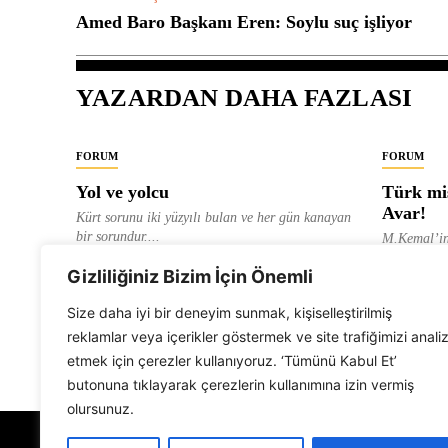
Amed Baro Başkanı Eren: Soylu suç işliyor
YAZARDAN DAHA FAZLASI
FORUM
FORUM
Yol ve yolcu
Türk mis
Avar!
Kürt sorunu iki yüzyılı bulan ve her gün kanayan
bir sorundur....
M.Kemal’in
ve “dağlara
ALEVI GAZETESI HABER MERKEZI
Gizliliğiniz Bizim İçin Önemli
olarak tanıt
ALEVI GAZ
Size daha iyi bir deneyim sunmak, kişiselleştirilmiş
reklamlar veya içerikler göstermek ve site trafiğimizi anali
etmek için çerezler kullanıyoruz. ‘Tümünü Kabul Et’
butonuna tıklayarak çerezlerin kullanımına izin vermiş
olursunuz.