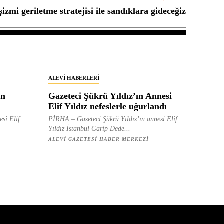
izmi geriletme stratejisi ile sandıklara gideceğiz
ALEVI HABERLERI
in
Gazeteci Şükrü Yıldız’ın Annesi
Elif Yıldız nefeslerle uğurlandı
esi Elif
PİRHA – Gazeteci Şükrü Yıldız’ın annesi Elif
Yıldız İstanbul Garip Dede...
ALEVI GAZETESI HABER MERKEZI