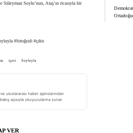
e Süleyman Soylu’nun, Ataş’ın ricasıyla bir
Demokrat
.
Ortadoğud
luyla #fotoğrafı #çıktı
im
içeri
Soyluyla
ve uluslararası haber ajanslarından
akış açısıyla okuyucularına sunar.
AP VER