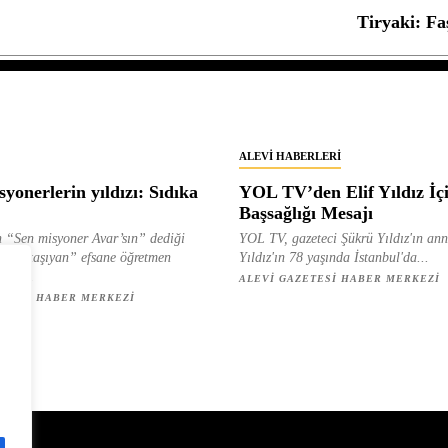
Tiryaki: Faş
ALEVI HABERLERI
yonerlerin yıldızı: Sıdıka
YOL TV’den Elif Yıldız İç
Başsağlığı Mesajı
 “Sen misyoner Avar’sın” dediği
YOL TV, gazeteci Şükrü Yıldız'ın ann
 ışık taşıyan” efsane öğretmen
Yıldız'ın 78 yaşında İstanbul'da...
ılan...
ALEVI GAZETESI HABER MERKEZI
ETESI HABER MERKEZI
z