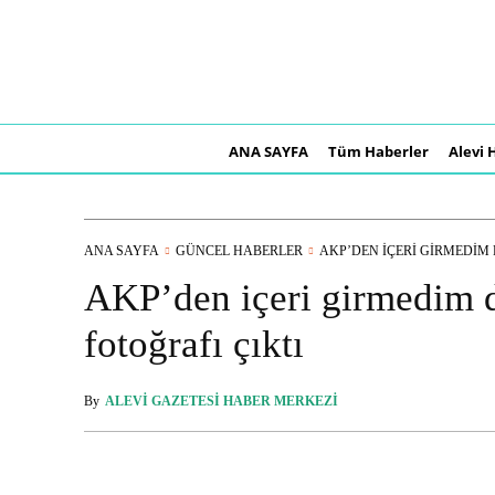
ANA SAYFA
Tüm Haberler
Alevi 
ANA SAYFA
GÜNCEL HABERLER
AKP’DEN IÇERI GIRMEDIM D
AKP’den içeri girmedim d
fotoğrafı çıktı
By
ALEVI GAZETESI HABER MERKEZI