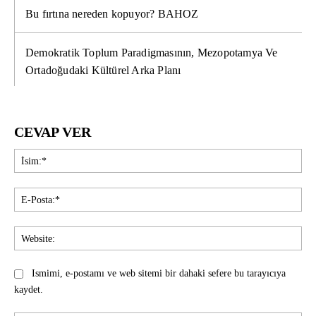
Bu fırtına nereden kopuyor? BAHOZ
Demokratik Toplum Paradigmasının, Mezopotamya Ve
Ortadoğudaki Kültürel Arka Planı
CEVAP VER
İsi
E-
Pos
Web
Ismimi, e-postamı ve web sitemi bir dahaki sefere bu tarayıcıya
kaydet.