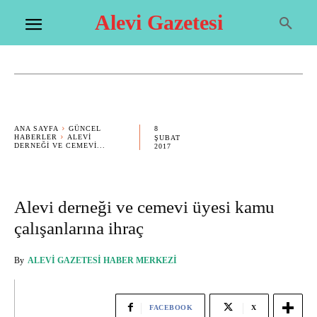
Alevi Gazetesi
8
ANA SAYFA
GÜNCEL
HABERLER
ALEVI
ŞUBAT
DERNEĞI VE CEMEVI...
2017
Alevi derneği ve cemevi üyesi kamu
çalışanlarına ihraç
By
ALEVI GAZETESI HABER MERKEZI
FACEBOOK
X