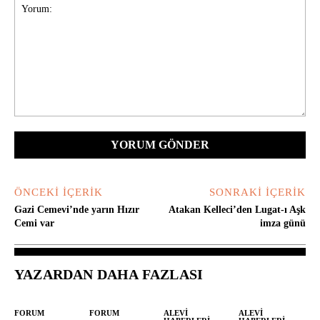
Yorum:
ÖNCEKI İÇERIK
SONRAKI İÇERIK
Gazi Cemevi’nde yarın Hızır
Atakan Kelleci’den Lugat-ı Aşk
Cemi var
imza günü
YAZARDAN DAHA FAZLASI
FORUM
FORUM
ALEVI
ALEVI