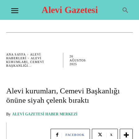
Alevi Gazetesi
ANA SAYFA
ALEVI
26
HABERLERI
ALEVI
AĞUSTOS
KURUMLARI, CEMEVI
2025
BAŞKANLIĞI...
Alevi kurumları, Cemevi Başkanlığı
önüne siyah çelenk bıraktı
By
ALEVI GAZETESI HABER MERKEZI
FACEBOOK
X