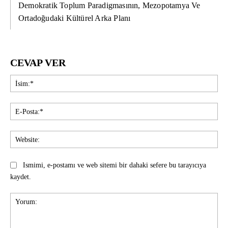
Demokratik Toplum Paradigmasının, Mezopotamya Ve
Ortadoğudaki Kültürel Arka Planı
CEVAP VER
İsi
E-
Pos
Web
Ismimi, e-postamı ve web sitemi bir dahaki sefere bu tarayıcıya
kaydet.