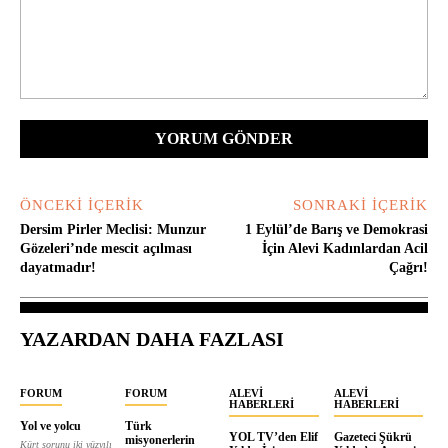
Yorum:
ÖNCEKI İÇERIK
SONRAKI İÇERIK
Dersim Pirler Meclisi: Munzur
1 Eylül’de Barış ve Demokrasi
Gözeleri’nde mescit açılması
İçin Alevi Kadınlardan Acil
dayatmadır!
Çağrı!
YAZARDAN DAHA FAZLASI
FORUM
FORUM
ALEVI
ALEVI
HABERLERI
HABERLERI
Yol ve yolcu
Türk
YOL TV’den Elif
Gazeteci Şükrü
misyonerlerin
Kürt sorunu iki yüzyılı