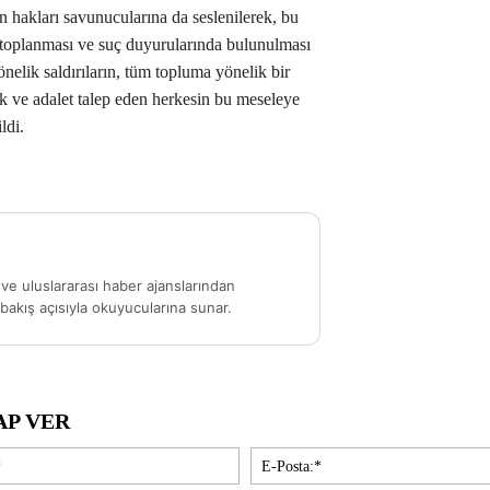
n hakları savunucularına da seslenilerek, bu
in toplanması ve suç duyurularında bulunulması
önelik saldırıların, tüm topluma yönelik bir
ik ve adalet talep eden herkesin bu meseleye
ldi.
ve uluslararası haber ajanslarından
akış açısıyla okuyucularına sunar.
AP VER
İsim:*