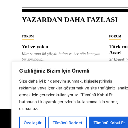
YAZARDAN DAHA FAZLASI
FORUM
FORUM
Yol ve yolcu
Türk mis
Avar!
Kürt sorunu iki yüzyılı bulan ve her gün kanayan
bir sorundur....
M.Kemal’in
ve “dağlara
ALEVI GAZETESI HABER MERKEZI
Gizliliğiniz Bizim İçin Önemli
olarak tanıt
ALEVI GAZ
Size daha iyi bir deneyim sunmak, kişiselleştirilmiş
reklamlar veya içerikler göstermek ve site trafiğimizi anali
etmek için çerezler kullanıyoruz. ‘Tümünü Kabul Et’
butonuna tıklayarak çerezlerin kullanımına izin vermiş
olursunuz.
Özelleştir
Tümünü Reddet
Tümünü Kabul Et