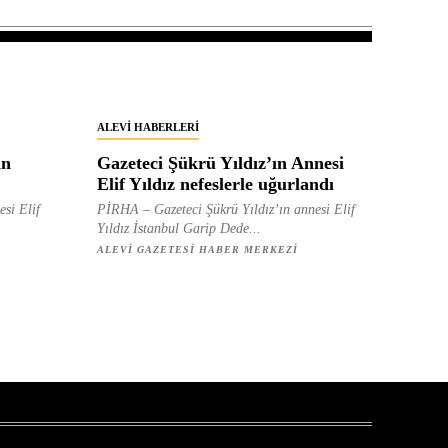
ALEVI HABERLERI
in
Gazeteci Şükrü Yıldız’ın Annesi
Elif Yıldız nefeslerle uğurlandı
esi Elif
PİRHA – Gazeteci Şükrü Yıldız’ın annesi Elif
Yıldız İstanbul Garip Dede...
ALEVI GAZETESI HABER MERKEZI