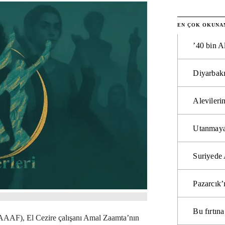
EN ÇOK OKUNA
’40 bin A
Diyarbakı
Alevilerin
Utanmaya
Suriyede 
Pazarcık’
Bu fırtı
AAAF), El Cezire çalışanı Amal Zaamta’nın