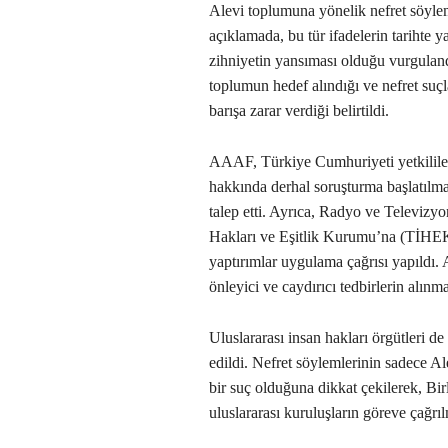
Alevi toplumuna yönelik nefret söylem
açıklamada, bu tür ifadelerin tarihte ya
zihniyetin yansıması olduğu vurgulandı
toplumun hedef alındığı ve nefret suçl
barışa zarar verdiği belirtildi.
AAAF, Türkiye Cumhuriyeti yetkilile
hakkında derhal soruşturma başlatılması
talep etti. Ayrıca, Radyo ve Televiz
Hakları ve Eşitlik Kurumu’na (TİHEK)
yaptırımlar uygulama çağrısı yapıldı. 
önleyici ve caydırıcı tedbirlerin alınma
Uluslararası insan hakları örgütleri 
edildi. Nefret söylemlerinin sadece Al
bir suç olduğuna dikkat çekilerek, Bi
uluslararası kuruluşların göreve çağrıl