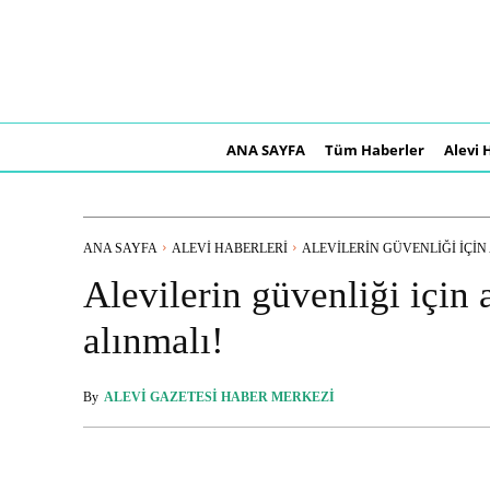
ANA SAYFA
Tüm Haberler
Alevi 
ANA SAYFA
ALEVI HABERLERI
ALEVILERIN GÜVENLIĞI IÇIN A
Alevilerin güvenliği için 
alınmalı!
By
ALEVI GAZETESI HABER MERKEZI