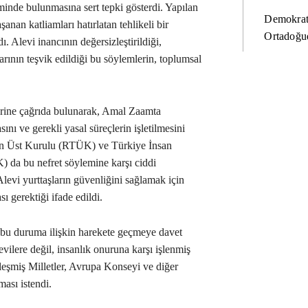
inde bulunmasına sert tepki gösterdi. Yapılan
Demokrat
şanan katliamları hatırlatan tehlikeli bir
Ortadoğud
. Alevi inancının değersizleştirildiği,
arının teşvik edildiği bu söylemlerin, toplumsal
rine çağrıda bulunarak, Amal Zaamta
nı ve gerekli yasal süreçlerin işletilmesini
yon Üst Kurulu (RTÜK) ve Türkiye İnsan
 da bu nefret söylemine karşı ciddi
Alevi yurttaşların güvenliğini sağlamak için
sı gerektiği ifade edildi.
de bu duruma ilişkin harekete geçmeye davet
evilere değil, insanlık onuruna karşı işlenmiş
rleşmiş Milletler, Avrupa Konseyi ve diğer
ması istendi.