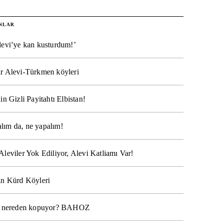
NLAR
levi’ye kan kusturdum!’
r Alevi-Türkmen köyleri
in Gizli Payitahtı Elbistan!
lım da, ne yapalım!
Aleviler Yok Ediliyor, Alevi Katliamı Var!
ın Kürd Köyleri
na nereden kopuyor? BAHOZ