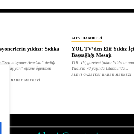
ALEVI HABERLERI
yonerlerin yıldızı: Sıdıka
YOL TV’den Elif Yıldız İç
Başsağlığı Mesajı
 “Sen misyoner Avar’sın” dediği
YOL TV, gazeteci Şükrü Yıldız'ın ann
 ışık taşıyan” efsane öğretmen
Yıldız'ın 78 yaşında İstanbul'da...
ılan...
ALEVI GAZETESI HABER MERKEZI
ETESI HABER MERKEZI
z