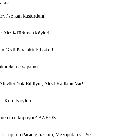
NLAR
levi’ye kan kusturdum!’
r Alevi-Türkmen köyleri
in Gizli Payitahtı Elbistan!
lım da, ne yapalım!
Aleviler Yok Ediliyor, Alevi Katliamı Var!
ın Kürd Köyleri
na nereden kopuyor? BAHOZ
ik Toplum Paradigmasının, Mezopotamya Ve