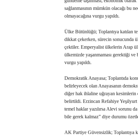
gündeme taşınması, ekonomik olarak 
sağlanmasının mümkün olacağı bu ne
olmayacağına vurgu yapıldı.
Ülke Bütünlüğü; Toplantıya katılan te
dikkat çekerken, sürecin sonucunda 
çektiler. Emperyalist ülkelerin Arap ü
ülkemizde yaşanmaması gerektiği ve b
vurgu yapıldı.
Demokratik Anayasa; Toplantıda konu
belirleyecek olan Anayasanın demokrat
diğer hak ihlaline uğrayan kesimleri
belirtildi. Erzincan Refahiye Yeşilyu
temel haklar yazılırsa Alevi sorunu da
bile gerek kalmaz” diye durumu özetl
AK Partiye Güvensizlik; Toplantıya kat