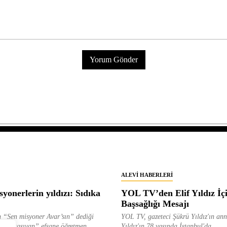
ALEVI HABERLERI
yonerlerin yıldızı: Sıdıka
YOL TV’den Elif Yıldız İç
Başsağlığı Mesajı
 “Sen misyoner Avar’sın” dediği
YOL TV, gazeteci Şükrü Yıldız'ın ann
 ışık taşıyan” efsane öğretmen
Yıldız'ın 78 yaşında İstanbul'da...