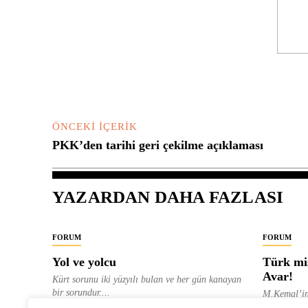
Yorum:
ÖNCEKI İÇERIK
PKK’den tarihi geri çekilme açıklaması
YAZARDAN DAHA FAZLASI
FORUM
FORUM
Yol ve yolcu
Türk mis
Avar!
Kürt sorunu iki yüzyılı bulan ve her gün kanayan
bir sorundur....
M.Kemal’in
ve “dağlara
ALEVI GAZETESI HABER MERKEZI