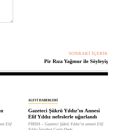
SONRAKI İÇERIK
Pir Rıza Yağmur ile Söyleyiş
ALEVI HABERLERI
in
Gazeteci Şükrü Yıldız’ın Annesi
Elif Yıldız nefeslerle uğurlandı
esi Elif
PİRHA – Gazeteci Şükrü Yıldız’ın annesi Elif
Yıldız İstanbul Garip Dede...