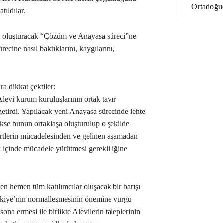
Ortadoğud
tıldılar.
i oluşturacak “Çözüm ve Anayasa süreci”ne
ürecine nasıl baktıklarını, kaygılarını,
ra dikkat çektiler:
Alevi kurum kuruluşlarının ortak tavır
getirdi. Yapılacak yeni Anayasa sürecinde lehte
cekse bunun ortaklaşa oluşturulup o şekilde
ürtlerin mücadelesinden ve gelinen aşamadan
k içinde mücadele yürütmesi gerekliliğine
en hemen tüm katılımcılar oluşacak bir barışı
Türkiye’nin normalleşmesinin önemine vurgu
sona ermesi ile birlikte Alevilerin taleplerinin