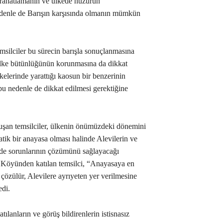
rahatlamanın ve ülkede huzurun
denle de Barışın karşısında olmanın mümkün
msilciler bu sürecin barışla sonuçlanmasına
ülke bütünlüğünün korunmasına da dikkat
lkelerinde yarattığı kaosun bir benzerinin
u nedenle de dikkat edilmesi gerektiğine
şan temsilciler, ülkenin önümüzdeki dönemini
ik bir anayasa olması halinde Alevilerin ve
n de sorunlarının çözümünü sağlayacağı
rt Köyünden katılan temsilci, “Anayasaya en
 çözülür, Alevilere ayrıyeten yer verilmesine
edi.
ılanların ve görüş bildirenlerin istisnasız