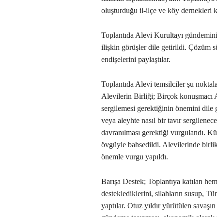
oluşturduğu il-ilçe ve köy dernekleri ka
Toplantıda Alevi Kurultayı gündemin
ilişkin görüşler dile getirildi. Çözüm s
endişelerini paylaştılar.
Toplantıda Alevi temsilciler şu noktala
Alevilerin Birliği; Birçok konuşmacı 
sergilemesi gerektiğinin önemini dile 
veya aleyhte nasıl bir tavır sergilene
davranılması gerektiği vurgulandı. K
övgüyle bahsedildi. Alevilerinde birli
önemle vurgu yapıldı.
Barışa Destek; Toplantıya katılan hem
desteklediklerini, silahların susup, 
yaptılar. Otuz yıldır yürütülen savaşın 