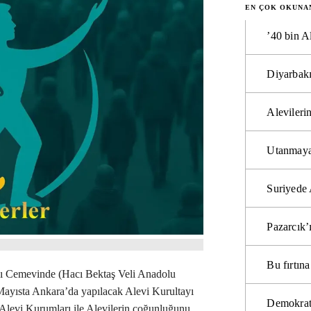
EN ÇOK OKUNA
’40 bin A
Diyarbakı
Alevilerin
Utanmaya
Suriyede 
Pazarcık’
Bu fırtı
ı Cemevinde (Hacı Bektaş Veli Anadolu
ayısta Ankara’da yapılacak Alevi Kurultayı
Demokrat
a Alevi Kurumları ile Alevilerin çoğunluğunu