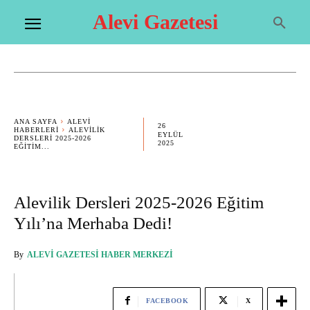
Alevi Gazetesi
ANA SAYFA
ALEVI
26
HABERLERI
ALEVILIK
EYLÜL
DERSLERI 2025-2026
2025
EĞITIM...
Alevilik Dersleri 2025-2026 Eğitim
Yılı’na Merhaba Dedi!
By
ALEVI GAZETESI HABER MERKEZI
FACEBOOK
X