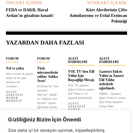
ÖNCEKI İÇERIK
SONRAKI İÇERIK
FEDA ve DAKB, Haval
Kürt Alevilerinin Çifte
Arslan’ın gözaltını kınadı!
Asimilasyonu ve Erdal Erzincan
Polemiği
YAZARDAN DAHA FAZLASI
FORUM
FORUM
ALEVI
ALEVI
HABERLERI
HABERLERI
Yol ve yolcu
Türk
YOL TV’den Elif
Gazeteci Şükrü
misyonerlerin
Kürt sorunu iki yüzyılı
Yıldız İçin
Yıldız’ın Annesi
yıldızı: Sıdıka
bulan ve her gün
Başsağlığı Mesajı
Elif Yıldız
Avar!
kanayan bir
nefeslerle
YOL TV, gazeteci
sorundur....
M.Kemal’in “Sen
uğurlandı
Şükrü Yıldız'ın annesi
misyoner
ALEVI
Elif Yıldız'ın 78
PİRHA – Gazeteci
Avar’sın” dediği
GAZETESI
HABER
yaşında İstanbul'da...
Şükrü Yıldız’ın annesi
ve “dağlara ışık
MERKEZI
Elif Yıldız İstanbul
taşıyan” efsane
ALEVI
Garip Dede...
GAZETESI
öğretmen olarak
HABER
tanıtılan...
ALEVI
MERKEZI
GAZETESI
ALEVI
HABER
Gizliliğiniz Bizim İçin Önemli
GAZETESI
MERKEZI
HABER
MERKEZI
Size daha iyi bir deneyim sunmak, kişiselleştirilmiş