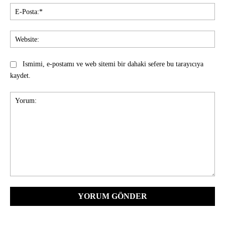
E-
Pos
Web
Ismimi, e-postamı ve web sitemi bir dahaki sefere bu tarayıcıya
kaydet.
Yorum: