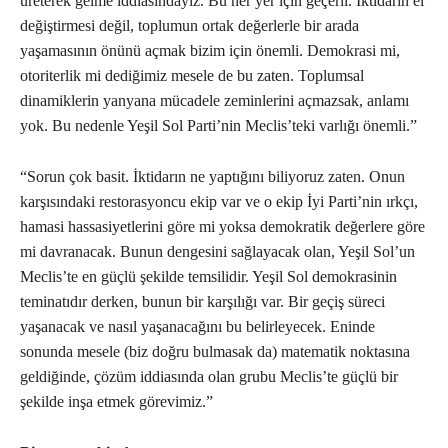
üreterek gelme iddiasındayız. Bu her yer için geçerli. İktidarın el
değiştirmesi değil, toplumun ortak değerlerle bir arada
yaşamasının önünü açmak bizim için önemli. Demokrasi mi,
otoriterlik mi dediğimiz mesele de bu zaten. Toplumsal
dinamiklerin yanyana mücadele zeminlerini açmazsak, anlamı
yok. Bu nedenle Yeşil Sol Parti’nin Meclis’teki varlığı önemli.”
“Sorun çok basit. İktidarın ne yaptığını biliyoruz zaten. Onun
karşısındaki restorasyoncu ekip var ve o ekip İyi Parti’nin ırkçı,
hamasi hassasiyetlerini göre mi yoksa demokratik değerlere göre
mi davranacak. Bunun dengesini sağlayacak olan, Yeşil Sol’un
Meclis’te en güçlü şekilde temsilidir. Yeşil Sol demokrasinin
teminatıdır derken, bunun bir karşılığı var. Bir geçiş süreci
yaşanacak ve nasıl yaşanacağını bu belirleyecek. Eninde
sonunda mesele (biz doğru bulmasak da) matematik noktasına
geldiğinde, çözüm iddiasında olan grubu Meclis’te güçlü bir
şekilde inşa etmek görevimiz.”