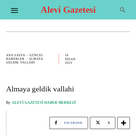
Alevi Gazetesi
16
ANA SAYFA
GÜNCEL
HABERLER
ALMAYA
NISAN
GELDIK VALLAHI
2023
Almaya geldik vallahi
By
ALEVI GAZETESI HABER MERKEZI
FACEBOOK
X