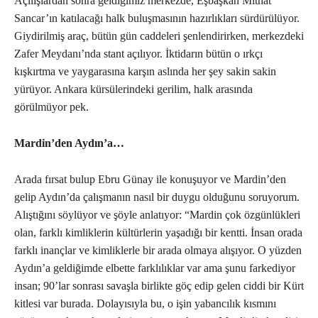
Açılışlardan sonra geldiğimiz merkezde, Eşbaşkan Mithat
Sancar’ın katılacağı halk buluşmasının hazırlıkları sürdürülüyor.
Giydirilmiş araç, bütün gün caddeleri şenlendirirken, merkezdeki
Zafer Meydanı’nda stant açılıyor. İktidarın bütün o ırkçı
kışkırtma ve yaygarasına karşın aslında her şey sakin sakin
yürüyor. Ankara kürsülerindeki gerilim, halk arasında
görülmüyor pek.
Mardin’den Aydın’a…
Arada fırsat bulup Ebru Günay ile konuşuyor ve Mardin’den
gelip Aydın’da çalışmanın nasıl bir duygu olduğunu soruyorum.
Alıştığını söylüyor ve şöyle anlatıyor: “Mardin çok özgünlükleri
olan, farklı kimliklerin kültürlerin yaşadığı bir kentti. İnsan orada
farklı inançlar ve kimliklerle bir arada olmaya alışıyor. O yüzden
Aydın’a geldiğimde elbette farklılıklar var ama şunu farkediyor
insan; 90’lar sonrası savaşla birlikte göç edip gelen ciddi bir Kürt
kitlesi var burada. Dolayısıyla bu, o işin yabancılık kısmını