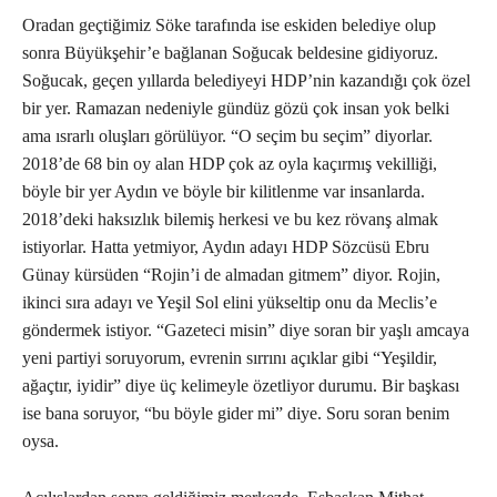
Oradan geçtiğimiz Söke tarafında ise eskiden belediye olup
sonra Büyükşehir’e bağlanan Soğucak beldesine gidiyoruz.
Soğucak, geçen yıllarda belediyeyi HDP’nin kazandığı çok özel
bir yer. Ramazan nedeniyle gündüz gözü çok insan yok belki
ama ısrarlı oluşları görülüyor. “O seçim bu seçim” diyorlar.
2018’de 68 bin oy alan HDP çok az oyla kaçırmış vekilliği,
böyle bir yer Aydın ve böyle bir kilitlenme var insanlarda.
2018’deki haksızlık bilemiş herkesi ve bu kez rövanş almak
istiyorlar. Hatta yetmiyor, Aydın adayı HDP Sözcüsü Ebru
Günay kürsüden “Rojin’i de almadan gitmem” diyor. Rojin,
ikinci sıra adayı ve Yeşil Sol elini yükseltip onu da Meclis’e
göndermek istiyor. “Gazeteci misin” diye soran bir yaşlı amcaya
yeni partiyi soruyorum, evrenin sırrını açıklar gibi “Yeşildir,
ağaçtır, iyidir” diye üç kelimeyle özetliyor durumu. Bir başkası
ise bana soruyor, “bu böyle gider mi” diye. Soru soran benim
oysa.