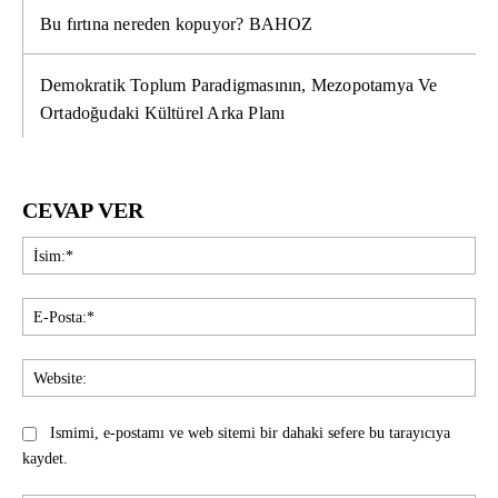
Bu fırtına nereden kopuyor? BAHOZ
Demokratik Toplum Paradigmasının, Mezopotamya Ve
Ortadoğudaki Kültürel Arka Planı
CEVAP VER
İsi
E-
Pos
Web
Ismimi, e-postamı ve web sitemi bir dahaki sefere bu tarayıcıya
kaydet.