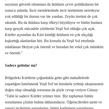
suyunun güvenli olmaması da iktidarın çevre politikalarını bir
sonucu aslında. İncir memleketinde incir üretiminin neredeyse
yok edildiği bir durum var öte yandan. Zeytin üretimi de çok
sıkıntılı. Bu da iktidara karşı öfkeyi büyütüyor ve bütün bunlara
karşı gerçek mücadele yürütenin Yeşil Sol olduğu çok açık.
Kürtler açısından da Kürt kimliği iktidarın en çok ırkçılığı
kışkırttığı alanlardan biri. Bu konuda da Yeşil Sol etrafında
odaklanan fikriyat çok önemli ve buradan bir vekil çok mümkün
ve önemli.”
Sadece gettolar mı?
Bölgedeki Kürtlerin çoğunlukla getto gibi mahallelerde
yaşadığını hatırlatarak Yeşil Sol’un buralarla yetinip sıkışmasının
doğru olup olmadığı sorusuna da şöyle cevap veriyor Günay:
“Tabii ki sadece Kürtler yetmez bize. Biz toplumun bütün
sorunlarına çözüm bulma iddiasındayız. Öğrencilerden tarım ve
sanayi işçilerinin sorunlarına, bütün kadınların sorunlarına