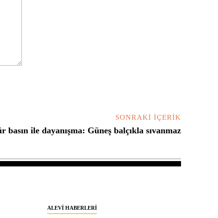
SONRAKI İÇERIK
r basın ile dayanışma: Güneş balçıkla sıvanmaz
ALEVI HABERLERI