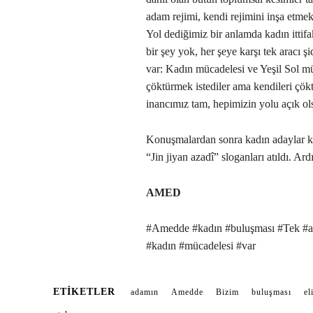
adam rejimi, kendi rejimini inşa etmek
Yol dediğimiz bir anlamda kadın ittifa
bir şey yok, her şeye karşı tek aracı 
var: Kadın mücadelesi ve Yeşil Sol mü
çöktürmek istediler ama kendileri ç
inancımız tam, hepimizin yolu açık ol
Konuşmalardan sonra kadın adaylar kü
“Jin jiyan azadî” sloganları atıldı. A
AMED
#Amedde #kadın #buluşması #Tek #ad
#kadın #mücadelesi #var
ETIKETLER
adamın
Amedde
Bizim
buluşması
el