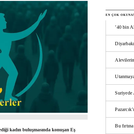
EN ÇOK OKUNA
’40 bin A
Diyarbakı
Alevilerin
Utanmaya
Suriyede 
Pazarcık’
Bu fırtı
lediği kadın buluşmasında konuşan Eş