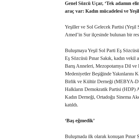
Genel Sözcü Uçar, ‘Tek adamın elin
araç var: Kadın mücadelesi ve Yeşil
Yeşiller ve Sol Gelecek Partisi (Yeşil 
Amed’in Sur ilçesinde bulunan bir rest
Buluşmaya Yeşil Sol Parti Eş Sözcüs
Eş Sözcüsü Pınar Sakık, kadın vekil a
Barış Anneleri, Mezopotamya Dil ve
Medeniyetler Beşiğinde Yakınlarını 
Birlik ve Kültür Derneği (MEBYA-D
Halkların Demokratik Partisi (HDP) 
Kadın Derneği, Ortadoğu Sinema Ake
katıldı.
‘Baş eğmedik’
Buluşmada ilk olarak konuşan Pınar S