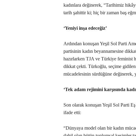
kadınlara değinerek, “Tarihimiz hikâ
tarih şahittir ki; hiç bir zaman baş e
‘Yeniyi inşa edeceğiz’
Ardından konuşan Yeşil Sol Parti Ame
partisinin kadın beyannamesine dikka
hazırlarken TJA ve Türkiye feminist h
dikkat çekti. Türkoğlu, seçime gidile
mücadelesinin sürdüğüne değinerek, ye
‘Tek adam rejimini karşısında kadı
Son olarak konuşan Yeşil Sol Parti E
ifade etti:
“Dünyaya model olan bir kadın mücad
dahil olan bütün toplumsal kesimler t