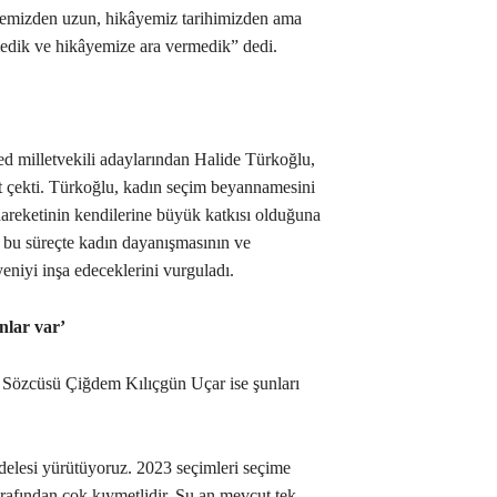
yemizden uzun, hikâyemiz tarihimizden ama
ğmedik ve hikâyemize ara vermedik” dedi.
d milletvekili adaylarından Halide Türkoğlu,
t çekti. Türkoğlu, kadın seçim beyannamesini
areketinin kendilerine büyük katkısı olduğuna
n bu süreçte kadın dayanışmasının ve
niyi inşa edeceklerini vurguladı.
nlar var’
ş Sözcüsü Çiğdem Kılıçgün Uçar ise şunları
elesi yürütüyoruz. 2023 seçimleri seçime
arafından çok kıymetlidir. Şu an mevcut tek