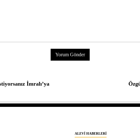
tiyorsanız İmralı’ya
Özgü
ALEVI HABERLERI