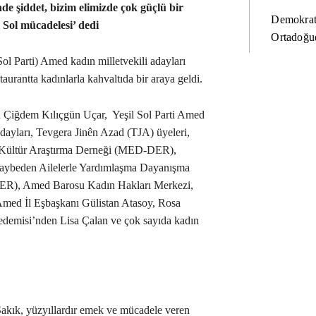
de şiddet, bizim elimizde çok güçlü bir
Demokrat
 Sol mücadelesi’ dedi
Ortadoğud
Sol Parti) Amed kadın milletvekili adayları
aurantta kadınlarla kahvaltıda bir araya geldi.
ü Çiğdem Kılıçgün Uçar, Yeşil Sol Parti Amed
dayları, Tevgera Jinên Azad (TJA) üyeleri,
 Kültür Araştırma Derneği (MED-DER),
Kaybeden Ailelerle Yardımlaşma Dayanışma
ER), Amed Barosu Kadın Hakları Merkezi,
Amed İl Eşbaşkanı Gülistan Atasoy, Rosa
demisi’nden Lisa Çalan ve çok sayıda kadın
akık, yüzyıllardır emek ve mücadele veren