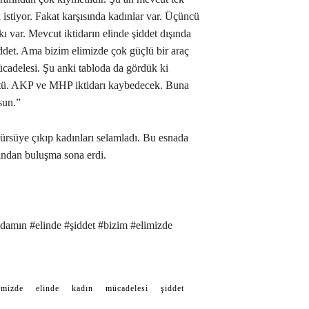
 istiyor. Fakat karşısında kadınlar var. Üçüncü
kı var. Mevcut iktidarın elinde şiddet dışında
şiddet. Ama bizim elimizde çok güçlü bir araç
cadelesi. Şu anki tabloda da gördük ki
öktü. AKP ve MHP iktidarı kaybedecek. Buna
sun.”
rsüye çıkıp kadınları selamladı. Bu esnada
rdından buluşma sona erdi.
amın #elinde #şiddet #bizim #elimizde
imizde
elinde
kadın
mücadelesi
şiddet