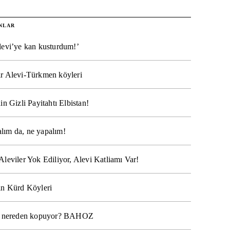
NLAR
levi’ye kan kusturdum!’
r Alevi-Türkmen köyleri
in Gizli Payitahtı Elbistan!
lım da, ne yapalım!
Aleviler Yok Ediliyor, Alevi Katliamı Var!
ın Kürd Köyleri
na nereden kopuyor? BAHOZ