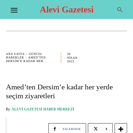
Alevi Gazetesi
30
ANA SAYFA
GÜNCEL
HABERLER
AMED’TEN
NISAN
DERSIM’E KADAR HER...
2023
Amed’ten Dersim’e kadar her yerde
seçim ziyaretleri
By
ALEVI GAZETESI HABER MERKEZI
FACEBOOK
X