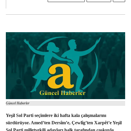
Güncel Haberler
Yeşil Sol Parti seçimlere iki hafta kala çalışmalarını
sürdürüyor. Amed’ten Dersîm’e, Çewlîg’ten Xarpêt’e Yeşil
Sol Parti milletvekili adayları halk tarafından coşkuyla