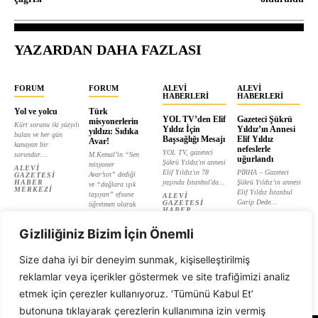
YAZARDAN DAHA FAZLASI
FORUM
FORUM
ALEVI
ALEVI
HABERLERI
HABERLERI
Yol ve yolcu
Türk
YOL TV’den Elif
Gazeteci Şükrü
misyonerlerin
Kürt sorunu iki yüzyılı
Yıldız İçin
Yıldız’ın Annesi
yıldızı: Sıdıka
bulan ve her gün
Başsağlığı Mesajı
Elif Yıldız
Avar!
kanayan bir
nefeslerle
YOL TV, gazeteci
sorundur....
M.Kemal’in “Sen
uğurlandı
Şükrü Yıldız'ın annesi
misyoner
ALEVI
Elif Yıldız'ın 78
PİRHA – Gazeteci
Avar’sın” dediği
GAZETESI
HABER
yaşında İstanbul'da...
Şükrü Yıldız’ın annesi
ve “dağlara ışık
MERKEZI
Elif Yıldız İstanbul
taşıyan” efsane
ALEVI
Garip Dede...
GAZETESI
öğretmen olarak
HABER
tanıtılan...
ALEVI
MERKEZI
GAZETESI
ALEVI
HABER
Gizliliğiniz Bizim İçin Önemli
GAZETESI
MERKEZI
HABER
MERKEZI
Size daha iyi bir deneyim sunmak, kişiselleştirilmiş
reklamlar veya içerikler göstermek ve site trafiğimizi analiz
etmek için çerezler kullanıyoruz. ‘Tümünü Kabul Et’
butonuna tıklayarak çerezlerin kullanımına izin vermiş