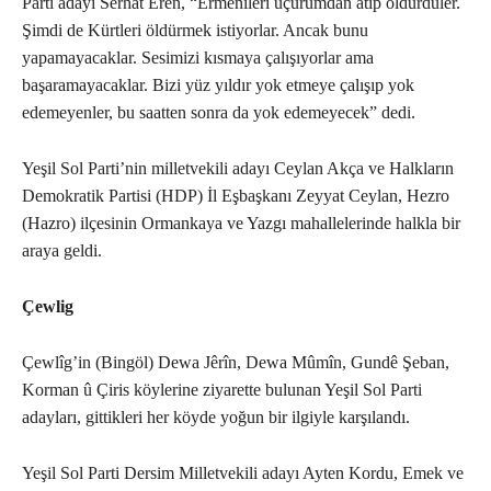
Parti adayı Serhat Eren, “Ermenileri uçurumdan atıp öldürdüler.
Şimdi de Kürtleri öldürmek istiyorlar. Ancak bunu
yapamayacaklar. Sesimizi kısmaya çalışıyorlar ama
başaramayacaklar. Bizi yüz yıldır yok etmeye çalışıp yok
edemeyenler, bu saatten sonra da yok edemeyecek” dedi.
Yeşil Sol Parti’nin milletvekili adayı Ceylan Akça ve Halkların
Demokratik Partisi (HDP) İl Eşbaşkanı Zeyyat Ceylan, Hezro
(Hazro) ilçesinin Ormankaya ve Yazgı mahallelerinde halkla bir
araya geldi.
Çewlig
Çewlîg’in (Bingöl) Dewa Jêrîn, Dewa Mûmîn, Gundê Şeban,
Korman û Çiris köylerine ziyarette bulunan Yeşil Sol Parti
adayları, gittikleri her köyde yoğun bir ilgiyle karşılandı.
Yeşil Sol Parti Dersim Milletvekili adayı Ayten Kordu, Emek ve