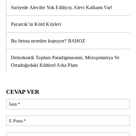
Suriyede Aleviler Yok Ediliyor, Alevi Katliamı Var!
Pazarcık’ın Kürd Köyleri
Bu fırtına nereden kopuyor? BAHOZ
Demokratik Toplum Paradigmasının, Mezopotamya Ve
Ortadoğudaki Kültürel Arka Planı
CEVAP VER
İsi
E-
Pos
Web