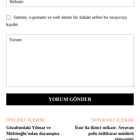
Ismimi, e-postamı ve web sitemi bir dahaki sefere bu tarayıcıya
kaydet.
Yorum:
ÖNCEKI İÇERIK
SONRAKI İÇERIK
Gözaltındaki Yılmaz ve
İran’da ikinci suikast: Seravan
Müftüoğlu’ndan dayanışma
polis istihbarat müdürü
çağrısı
öldürüldü