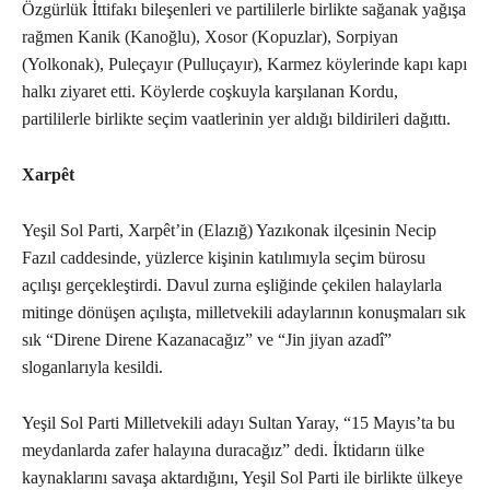
Özgürlük İttifakı bileşenleri ve partililerle birlikte sağanak yağışa
rağmen Kanik (Kanoğlu), Xosor (Kopuzlar), Sorpiyan
(Yolkonak), Puleçayır (Pulluçayır), Karmez köylerinde kapı kapı
halkı ziyaret etti. Köylerde coşkuyla karşılanan Kordu,
partililerle birlikte seçim vaatlerinin yer aldığı bildirileri dağıttı.
Xarpêt
Yeşil Sol Parti, Xarpêt’in (Elazığ) Yazıkonak ilçesinin Necip
Fazıl caddesinde, yüzlerce kişinin katılımıyla seçim bürosu
açılışı gerçekleştirdi. Davul zurna eşliğinde çekilen halaylarla
mitinge dönüşen açılışta, milletvekili adaylarının konuşmaları sık
sık “Direne Direne Kazanacağız” ve “Jin jiyan azadî”
sloganlarıyla kesildi.
Yeşil Sol Parti Milletvekili adayı Sultan Yaray, “15 Mayıs’ta bu
meydanlarda zafer halayına duracağız” dedi. İktidarın ülke
kaynaklarını savaşa aktardığını, Yeşil Sol Parti ile birlikte ülkeye