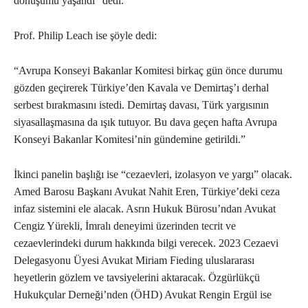
dönüşümü yaşandı” dedi.
Prof. Philip Leach ise şöyle dedi:
“Avrupa Konseyi Bakanlar Komitesi birkaç gün önce durumu
gözden geçirerek Türkiye’den Kavala ve Demirtaş’ı derhal
serbest bırakmasını istedi. Demirtaş davası, Türk yargısının
siyasallaşmasına da ışık tutuyor. Bu dava geçen hafta Avrupa
Konseyi Bakanlar Komitesi’nin gündemine getirildi.”
İkinci panelin başlığı ise “cezaevleri, izolasyon ve yargı” olacak.
Amed Barosu Başkanı Avukat Nahit Eren, Türkiye’deki ceza
infaz sistemini ele alacak. Asrın Hukuk Bürosu’ndan Avukat
Cengiz Yürekli, İmralı deneyimi üzerinden tecrit ve
cezaevlerindeki durum hakkında bilgi verecek. 2023 Cezaevi
Delegasyonu Üyesi Avukat Miriam Fieding uluslararası
heyetlerin gözlem ve tavsiyelerini aktaracak. Özgürlükçü
Hukukçular Derneği’nden (ÖHD) Avukat Rengin Ergül ise