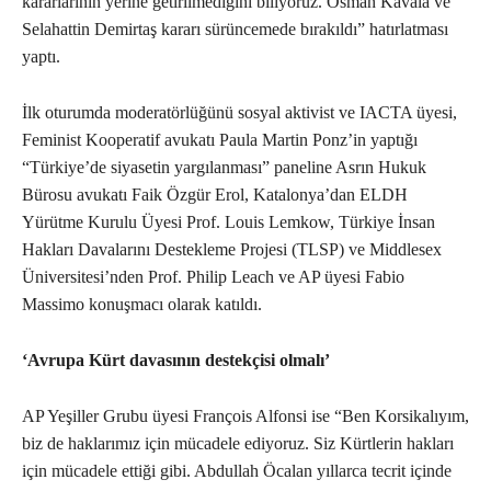
kararlarının yerine getirilmediğini biliyoruz. Osman Kavala ve
Selahattin Demirtaş kararı sürüncemede bırakıldı” hatırlatması
yaptı.
İlk oturumda moderatörlüğünü sosyal aktivist ve IACTA üyesi,
Feminist Kooperatif avukatı Paula Martin Ponz’in yaptığı
“Türkiye’de siyasetin yargılanması” paneline Asrın Hukuk
Bürosu avukatı Faik Özgür Erol, Katalonya’dan ELDH
Yürütme Kurulu Üyesi Prof. Louis Lemkow, Türkiye İnsan
Hakları Davalarını Destekleme Projesi (TLSP) ve Middlesex
Üniversitesi’nden Prof. Philip Leach ve AP üyesi Fabio
Massimo konuşmacı olarak katıldı.
‘Avrupa Kürt davasının destekçisi olmalı’
AP Yeşiller Grubu üyesi François Alfonsi ise “Ben Korsikalıyım,
biz de haklarımız için mücadele ediyoruz. Siz Kürtlerin hakları
için mücadele ettiği gibi. Abdullah Öcalan yıllarca tecrit içinde