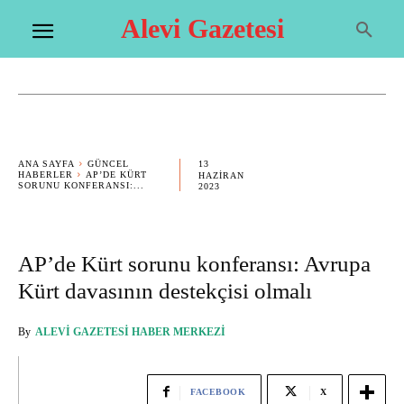
Alevi Gazetesi
13
ANA SAYFA
GÜNCEL
HABERLER
AP’DE KÜRT
HAZIRAN
SORUNU KONFERANSI:...
2023
AP’de Kürt sorunu konferansı: Avrupa
Kürt davasının destekçisi olmalı
By
ALEVI GAZETESI HABER MERKEZI
FACEBOOK
X