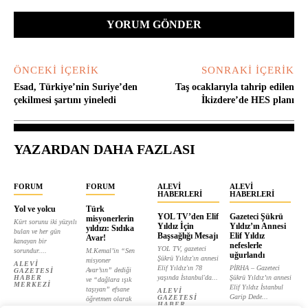
Yorum:
ÖNCEKI İÇERIK
SONRAKI İÇERIK
Esad, Türkiye’nin Suriye’den
Taş ocaklarıyla tahrip edilen
çekilmesi şartını yineledi
İkizdere’de HES planı
YAZARDAN DAHA FAZLASI
FORUM
FORUM
ALEVI
ALEVI
HABERLERI
HABERLERI
Yol ve yolcu
Türk
YOL TV’den Elif
Gazeteci Şükrü
misyonerlerin
Kürt sorunu iki yüzyılı
Yıldız İçin
Yıldız’ın Annesi
yıldızı: Sıdıka
bulan ve her gün
Başsağlığı Mesajı
Elif Yıldız
Avar!
kanayan bir
nefeslerle
YOL TV, gazeteci
sorundur....
M.Kemal’in “Sen
uğurlandı
Şükrü Yıldız'ın annesi
misyoner
ALEVI
Elif Yıldız'ın 78
PİRHA – Gazeteci
Avar’sın” dediği
GAZETESI
HABER
yaşında İstanbul'da...
Şükrü Yıldız’ın annesi
ve “dağlara ışık
MERKEZI
Elif Yıldız İstanbul
taşıyan” efsane
ALEVI
Garip Dede...
GAZETESI
öğretmen olarak
HABER