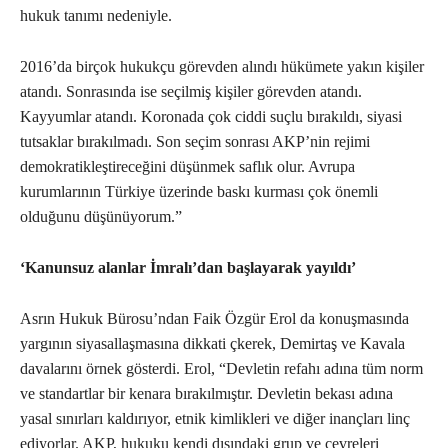
hukuk tanımı nedeniyle.
2016’da birçok hukukçu görevden alındı hükümete yakın kişiler
atandı. Sonrasında ise seçilmiş kişiler görevden atandı.
Kayyumlar atandı. Koronada çok ciddi suçlu bırakıldı, siyasi
tutsaklar bırakılmadı. Son seçim sonrası AKP’nin rejimi
demokratikleştireceğini düşünmek saflık olur. Avrupa
kurumlarının Türkiye üzerinde baskı kurması çok önemli
olduğunu düşünüyorum.”
‘Kanunsuz alanlar İmralı’dan başlayarak yayıldı’
Asrın Hukuk Bürosu’ndan Faik Özgür Erol da konuşmasında
yargının siyasallaşmasına dikkati çkerek, Demirtaş ve Kavala
davalarını örnek gösterdi. Erol, “Devletin refahı adına tüm norm
ve standartlar bir kenara bırakılmıştır. Devletin bekası adına
yasal sınırları kaldırıyor, etnik kimlikleri ve diğer inançları linç
ediyorlar. AKP, hukuku kendi dışındaki grup ve çevreleri