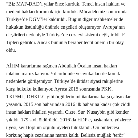
“Biz MAF-DAD’ı yıllar önce kurduk. Temel insan hakları ve
medeni hakları korumak için kurduk. Mücadelemiz sonucunda
Türkiye’de DGM’ler kaldırıldı. Bugün diğer mahkemeler de
hukukun üstünlüğü önünde engelleri oluşturuyor. Avrupa’nın
eleştirileri nedeniyle Türkiye’de cezaevi sistemi değiştirildi. F
Tipleri getirildi. Ancak bununla beraber tecrit önemli bir olay
oldu.
AİHM kararlarına rağmen Abdullah Öcalan insan hakları
ihlaline maruz kalıyor. Yıllardır aile ve avukatları ile komik
nedenlerle görüşemiyor. Türkiye’de iktidar siyasi rakiplerine
karşı hukuku kullanıyor. Ayrıca 2015 sonrasında PKK,
TKP/ML, DHKP-C gibi örgütlerin militanlarına karşı çatışmalar
yaşandı. 2015 son baharından 2016 ilk baharına kadar çok ciddi
insan hakları ihlalleri yaşandı. Cizre, Sur, Nusaybin gibi kentler
yıkıldı. 179 sivil öldürüldü. 2016’da HDP eşbaşkanları, yüzlerce
üyesi, sivil toplum örgütü üyeleri tutuklandı. On binlercesi
korkunç hapis cezalarına maruz kaldı. Belirsiz muğlak ‘terör’