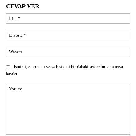
CEVAP VER
İsi
E-
Pos
Web
Ismimi, e-postamı ve web sitemi bir dahaki sefere bu tarayıcıya
kaydet.