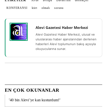
ETIKETLER
APde
avrupa
Davası'nın
destekçisi
KONFERANSI
kürt
olmalı
sorunu
Alevi Gazetesi Haber Merkezi
Alevi Gazetesi Haber Merkezi, ulusal ve
uluslararası haber ajanslarından derlenen
haberleri Alevi toplumunun bakış açısıyla
okuyucularına sunar.
EN ÇOK OKUNANLAR
’40 bin Alevi’ye kan kusturdum!’