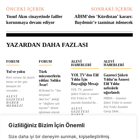
ÖNCEKI İÇERIK
SONRAKI İÇERIK
Yusuf Akın cinayetinde failler
AİHM’den ‘Kürdistan’ kararı:
korunmaya devam ediyor
Baydemir’e tazminat ödenecek
YAZARDAN DAHA FAZLASI
FORUM
FORUM
ALEVI
ALEVI
HABERLERI
HABERLERI
Yol ve yolcu
Türk
YOL TV’den Elif
Gazeteci Şükrü
misyonerlerin
Kürt sorunu iki yüzyılı
Yıldız İçin
Yıldız’ın Annesi
yıldızı: Sıdıka
bulan ve her gün
Başsağlığı Mesajı
Elif Yıldız
Avar!
kanayan bir
nefeslerle
YOL TV, gazeteci
sorundur....
M.Kemal’in “Sen
uğurlandı
Şükrü Yıldız'ın annesi
misyoner
ALEVI
Elif Yıldız'ın 78
PİRHA – Gazeteci
Avar’sın” dediği
GAZETESI
HABER
yaşında İstanbul'da...
Şükrü Yıldız’ın annesi
ve “dağlara ışık
MERKEZI
Elif Yıldız İstanbul
taşıyan” efsane
ALEVI
Garip Dede...
GAZETESI
öğretmen olarak
HABER
tanıtılan...
ALEVI
MERKEZI
GAZETESI
ALEVI
HABER
Gizliliğiniz Bizim İçin Önemli
GAZETESI
MERKEZI
HABER
MERKEZI
Size daha iyi bir deneyim sunmak, kişiselleştirilmiş