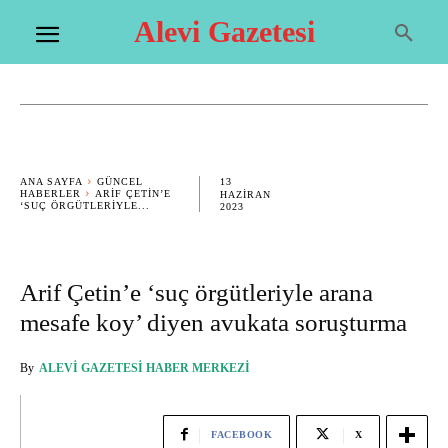
Alevi Gazetesi
13
ANA SAYFA
GÜNCEL
HABERLER
ARIF ÇETIN’E
HAZIRAN
‘SUÇ ÖRGÜTLERIYLE...
2023
Arif Çetin’e ‘suç örgütleriyle arana
mesafe koy’ diyen avukata soruşturma
By
ALEVI GAZETESI HABER MERKEZI
FACEBOOK
X