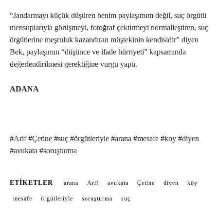
“Jandarmayı küçük düşüren benim paylaşımım değil, suç örgütü
mensuplarıyla görüşmeyi, fotoğraf çektirmeyi normalleştiren, suç
örgütlerine meşruluk kazandıran müştekinin kendisidir” diyen
Bek, paylaşımın “düşünce ve ifade hürriyeti” kapsamında
değerlendirilmesi gerektiğine vurgu yaptı.
ADANA
#Arif #Çetine #suç #örgütleriyle #arana #mesafe #koy #diyen
#avukata #soruşturma
ETIKETLER
arana
Arif
avukata
Çetine
diyen
köy
mesafe
örgütleriyle
soruşturma
suç