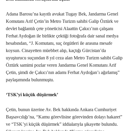
Adana Barosu’na kayıtlı avukat Tugay Bek, Jandarma Genel
Komutanı Arif Çetin’in Metro Turizm sahibi Galip Öztürk ve
devlet bağlantılı çete yöneticisi Alaattin Çakıcı’nın çalışanı
Ferhat Aydoğan ile birlikte çektiği fotoğrafa dair sanal medya
hesabından, “J. Komutanı, suç örgütleri ile arasına mesafe
koysun. Cinayetten müebbet alıp, kaçtığı Gürcistan’da
uyuşturucu suçundan 8 yıl ceza alan Metro Turizm sahibi Galip
Öztürk samimi pozlar veren Jandarma Genel Komutanı Arif
Çetin, şimdi de Çakıcı’nın adamı Ferhat Aydoğan’ı ağırlamış”
paylaşımında bulunmuştu.
‘TSK’yi küçük düşürmek’
Çetin, bunun üzerine Av. Bek hakkında Ankara Cumhuriyet
Başsavcılığı’na, “Kamu görevlisine görevinden dolayı hakaret”
ve “TSK’yi küçük düşürmek” iddialarıyla şikayette bulundu.