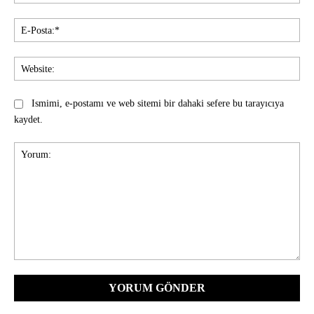
E-
Pos
Web
Ismimi, e-postamı ve web sitemi bir dahaki sefere bu tarayıcıya
kaydet.
Yorum: