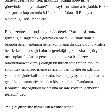
Şikayet üzerine Av. Bek hakkında “Kamu görevlisine
görevinden dolayı hakaret” iddiasıyla soruşturma başlatıldı. Bek,
soruşturma kapsamında 8 Haziran’da Adana İl Emniyet
Müdürlüğü’nde ifade verdi.
Bek, üzerine atılı suçlamayı reddederek, “Vatandaşlarımızın
güvenliğini sağlamakla görevli en önemli kurumlarımızın
başında gelen jandarma genel komutanın ilişkide olduğu kişileri
belirlerken daha seçici olması gerektiği açıktır. Zira suç örgütü
mensupları Jandarma genel komutanı veya üst düzey
bürokratlarla çektirmiş olduğu bu türden fotoğrafları toplumu
sindirmek sanki suç işleme ayrıcalığı varmış gibi bir izlenim
yaratmak içinde kullanmaktadır. Benim paylaşımımın jandarma
genel komutanını ziyaret eden kişileri belirtip ‘Jandarma
Komutanı suç örgütleri ile arasına mesafe koysun’ demekten
ibarettir” dedi.
‘Suç örgütlerine meşruluk kazandırma’