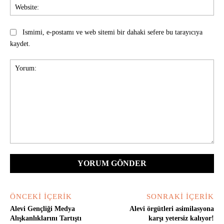
Web
Ismimi, e-postamı ve web sitemi bir dahaki sefere bu tarayıcıya
kaydet.
Yorum:
ÖNCEKI İÇERIK
SONRAKI İÇERIK
Alevi Gençliği Medya
Alevi örgütleri asimilasyona
Alışkanlıklarını Tartıştı
karşı yetersiz kalıyor!