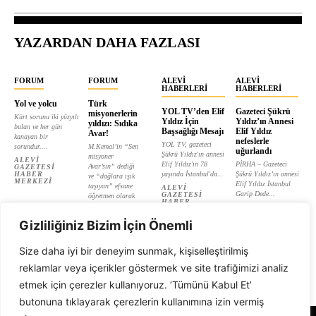
YAZARDAN DAHA FAZLASI
FORUM
FORUM
ALEVI
ALEVI
HABERLERI
HABERLERI
Yol ve yolcu
Türk
YOL TV’den Elif
Gazeteci Şükrü
misyonerlerin
Kürt sorunu iki yüzyılı
Yıldız İçin
Yıldız’ın Annesi
yıldızı: Sıdıka
bulan ve her gün
Başsağlığı Mesajı
Elif Yıldız
Avar!
kanayan bir
nefeslerle
YOL TV, gazeteci
sorundur....
M.Kemal’in “Sen
uğurlandı
Şükrü Yıldız'ın annesi
misyoner
ALEVI
Elif Yıldız'ın 78
PİRHA – Gazeteci
Avar’sın” dediği
GAZETESI
HABER
yaşında İstanbul'da...
Şükrü Yıldız’ın annesi
ve “dağlara ışık
MERKEZI
Elif Yıldız İstanbul
taşıyan” efsane
ALEVI
Garip Dede...
GAZETESI
öğretmen olarak
HABER
tanıtılan...
ALEVI
MERKEZI
GAZETESI
ALEVI
HABER
Gizliliğiniz Bizim İçin Önemli
GAZETESI
MERKEZI
HABER
MERKEZI
Size daha iyi bir deneyim sunmak, kişiselleştirilmiş
reklamlar veya içerikler göstermek ve site trafiğimizi analiz
etmek için çerezler kullanıyoruz. ‘Tümünü Kabul Et’
butonuna tıklayarak çerezlerin kullanımına izin vermiş