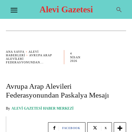
Alevi Gazetesi
ANA SAYFA
ALEVI
4
HABERLERI
AVRUPA ARAP
NISAN
ALEVILERI
2026
FEDERASYONUNDAN...
Avrupa Arap Alevileri
Federasyonundan Paskalya Mesajı
By
ALEVI GAZETESI HABER MERKEZI
FACEBOOK
X