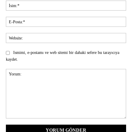
İsi
E-
Pos
Web
Ismimi, e-postamı ve web sitemi bir dahaki sefere bu tarayıcıya
kaydet.
Yorum: