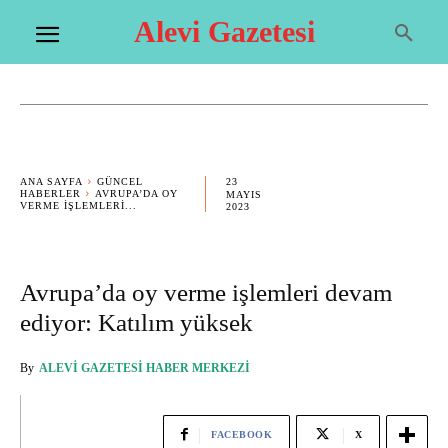
Alevi Gazetesi
23
ANA SAYFA
GÜNCEL
HABERLER
AVRUPA’DA OY
MAYIS
VERME IŞLEMLERI...
2023
Avrupa’da oy verme işlemleri devam
ediyor: Katılım yüksek
By
ALEVI GAZETESI HABER MERKEZI
FACEBOOK
X