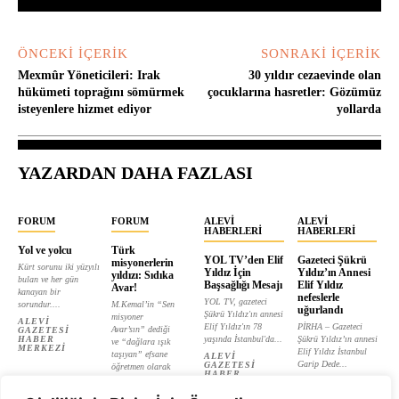
ÖNCEKI İÇERIK
SONRAKI İÇERIK
Mexmûr Yöneticileri: Irak
30 yıldır cezaevinde olan
hükümeti toprağını sömürmek
çocuklarına hasretler: Gözümüz
isteyenlere hizmet ediyor
yollarda
YAZARDAN DAHA FAZLASI
FORUM
FORUM
ALEVI
ALEVI
HABERLERI
HABERLERI
Yol ve yolcu
Türk
YOL TV’den Elif
Gazeteci Şükrü
misyonerlerin
Kürt sorunu iki yüzyılı
Yıldız İçin
Yıldız’ın Annesi
yıldızı: Sıdıka
bulan ve her gün
Başsağlığı Mesajı
Elif Yıldız
Avar!
kanayan bir
nefeslerle
YOL TV, gazeteci
sorundur....
M.Kemal’in “Sen
uğurlandı
Şükrü Yıldız'ın annesi
misyoner
ALEVI
Elif Yıldız'ın 78
PİRHA – Gazeteci
Avar’sın” dediği
GAZETESI
HABER
yaşında İstanbul'da...
Şükrü Yıldız’ın annesi
ve “dağlara ışık
MERKEZI
Elif Yıldız İstanbul
taşıyan” efsane
ALEVI
Garip Dede...
GAZETESI
öğretmen olarak
HABER
tanıtılan...
ALEVI
MERKEZI
GAZETESI
ALEVI
HABER