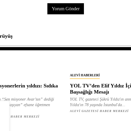
ürüyüş
ALEVI HABERLERI
yonerlerin yıldızı: Sıdıka
YOL TV’den Elif Yıldız İç
Başsağlığı Mesajı
 “Sen misyoner Avar’sın” dediği
YOL TV, gazeteci Şükrü Yıldız'ın ann
 ışık taşıyan” efsane öğretmen
Yıldız'ın 78 yaşında İstanbul'da...
ılan...
ALEVI GAZETESI HABER MERKEZI
ETESI HABER MERKEZI
z