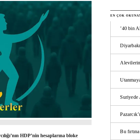
EN ÇOK OKUNA
’40 bin A
Diyarbakı
Alevilerin
Utanmaya
Suriyede 
Pazarcık’
Bu fırtı
ılığı’nın HDP’nin hesaplarına bloke