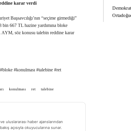
eddine karar verdi
Demokrat
Ortadoğud
yet Başsavcılığı’nın “seçime girmediği”
 bin 667 TL hazine yardımına bloke
. AYM, söz konusu talebin reddine karar
loke #konulması #talebine #ret
arı
konulması
ret
talebine
ve uluslararası haber ajanslarından
akış açısıyla okuyucularına sunar.