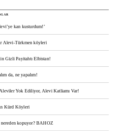
NLAR
levi’ye kan kusturdum!’
r Alevi-Türkmen köyleri
in Gizli Payitahtı Elbistan!
lım da, ne yapalım!
Aleviler Yok Ediliyor, Alevi Katliamı Var!
ın Kürd Köyleri
na nereden kopuyor? BAHOZ