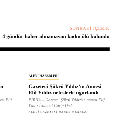
SONRAKI İÇERIK
4 gündür haber alınamayan kadın ölü bulundu
ALEVI HABERLERI
in
Gazeteci Şükrü Yıldız’ın Annesi
Elif Yıldız nefeslerle uğurlandı
esi Elif
PİRHA – Gazeteci Şükrü Yıldız’ın annesi Elif
Yıldız İstanbul Garip Dede...
ALEVI GAZETESI HABER MERKEZI