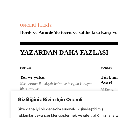
ÖNCEKI İÇERIK
Dêrik ve Amûdê’de tecrit ve saldırılara karşı y
YAZARDAN DAHA FAZLASI
FORUM
FORUM
Yol ve yolcu
Türk mis
Avar!
Kürt sorunu iki yüzyılı bulan ve her gün kanayan
bir sorundur....
M.Kemal’in
ve “dağlara
ALEVI GAZETESI HABER MERKEZI
Gizliliğiniz Bizim İçin Önemli
olarak tanıt
ALEVI GAZ
Size daha iyi bir deneyim sunmak, kişiselleştirilmiş
reklamlar veya içerikler göstermek ve site trafiğimizi anali