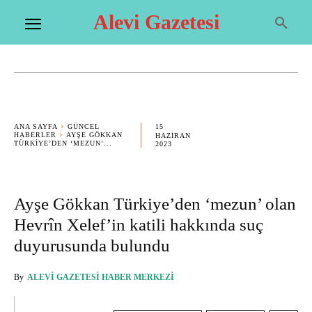
Alevi Gazetesi
15
ANA SAYFA
GÜNCEL
HABERLER
AYŞE GÖKKAN
HAZIRAN
TÜRKIYE’DEN ‘MEZUN’...
2023
Ayşe Gökkan Türkiye’den ‘mezun’ olan
Hevrîn Xelef’in katili hakkında suç
duyurusunda bulundu
By
ALEVI GAZETESI HABER MERKEZI