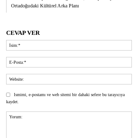
Ortadoğudaki Kültürel Arka Planı
CEVAP VER
İsi
E-
Pos
Web
Ismimi, e-postamı ve web sitemi bir dahaki sefere bu tarayıcıya
kaydet.