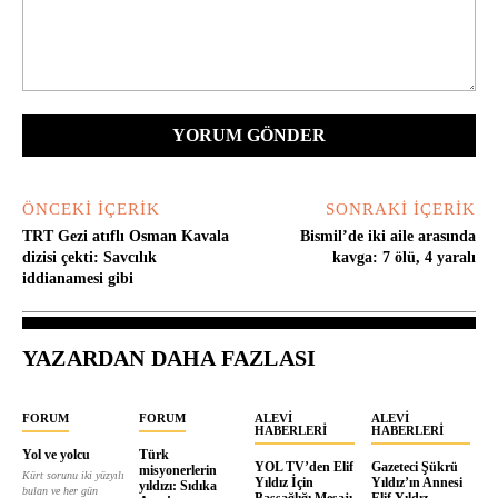
Yorum:
ÖNCEKI İÇERIK
SONRAKI İÇERIK
TRT Gezi atıflı Osman Kavala
Bismil’de iki aile arasında
dizisi çekti: Savcılık
kavga: 7 ölü, 4 yaralı
iddianamesi gibi
YAZARDAN DAHA FAZLASI
FORUM
FORUM
ALEVI
ALEVI
HABERLERI
HABERLERI
Yol ve yolcu
Türk
YOL TV’den Elif
Gazeteci Şükrü
misyonerlerin
Kürt sorunu iki yüzyılı
Yıldız İçin
Yıldız’ın Annesi
yıldızı: Sıdıka
bulan ve her gün
Başsağlığı Mesajı
Elif Yıldız