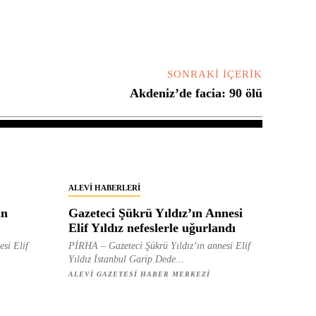
SONRAKI İÇERIK
Akdeniz’de facia: 90 ölü
ALEVI HABERLERI
in
Gazeteci Şükrü Yıldız’ın Annesi
Elif Yıldız nefeslerle uğurlandı
esi Elif
PİRHA – Gazeteci Şükrü Yıldız’ın annesi Elif
Yıldız İstanbul Garip Dede...
ALEVI GAZETESI HABER MERKEZI