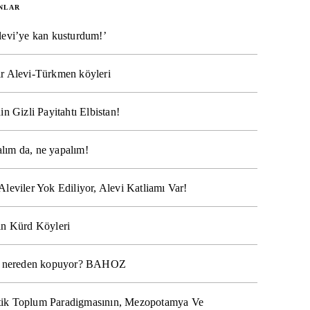
NLAR
levi’ye kan kusturdum!’
r Alevi-Türkmen köyleri
in Gizli Payitahtı Elbistan!
lım da, ne yapalım!
Aleviler Yok Ediliyor, Alevi Katliamı Var!
ın Kürd Köyleri
na nereden kopuyor? BAHOZ
ik Toplum Paradigmasının, Mezopotamya Ve