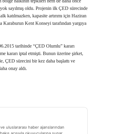
m bölge halkının tepkileri hem de daha önce
ı yok sayılmış oldu. Projenin ilk ÇED sürecinde
alk katılmazken, kapasite artırımı için Haziran
da Karaburun Kent Konseyi tarafından yargıya
.06.2015 tarihinde “ÇED Olumlu” kararı
e kararı iptal etmişti. Bunun üzerine şirket,
le, ÇED sürecini bir kez daha başlattı ve
daha onay aldı.
ve uluslararası haber ajanslarından
akış açısıyla okuyucularına sunar.