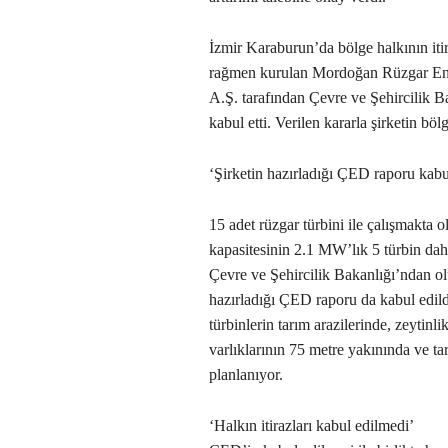
İzmir Karaburun’da bölge halkının it
rağmen kurulan Mordoğan Rüzgar Enerj
A.Ş. tarafından Çevre ve Şehircilik Bak
kabul etti. Verilen kararla şirketin böl
‘Şirketin hazırladığı ÇED raporu kabul
15 adet rüzgar türbini ile çalışmakta
kapasitesinin 2.1 MW’lık 5 türbin dah
Çevre ve Şehircilik Bakanlığı’ndan olu
hazırladığı ÇED raporu da kabul edild
türbinlerin tarım arazilerinde, zeytinli
varlıklarının 75 metre yakınında ve t
planlanıyor.
‘Halkın itirazları kabul edilmedi’