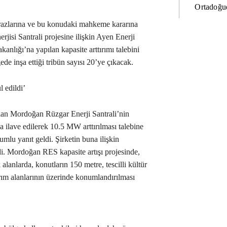
Ortadoğud
irazlarına ve bu konudaki mahkeme kararına
isi Santrali projesine ilişkin Ayen Enerji
anlığı’na yapılan kapasite arttırımı talebini
gede inşa ettiği tribün sayısı 20’ye çıkacak.
 edildi’
 olan Mordoğan Rüzgar Enerji Santrali’nin
a ilave edilerek 10.5 MW arttırılması talebine
mlu yanıt geldi. Şirketin buna ilişkin
i. Mordoğan RES kapasite artışı projesinde,
k alanlarda, konutların 150 metre, tescilli kültür
arım alanlarının üzerinde konumlandırılması