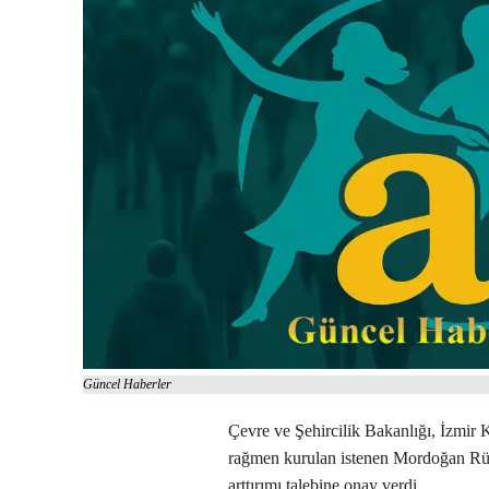
Güncel Haberler
Çevre ve Şehircilik Bakanlığı, İzmir K
rağmen kurulan istenen Mordoğan Rüzga
arttırımı talebine onay verdi.