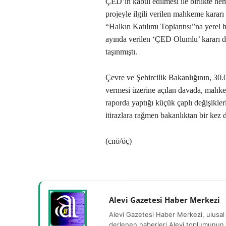
ÇED’in kabul edilmesi ile birlikte he
projeyle ilgili verilen mahkeme karar
“Halkın Katılımı Toplantısı”na yerel h
ayında verilen ‘ÇED Olumlu’ kararı 
taşınmıştı.
Çevre ve Şehircilik Bakanlığının, 30
vermesi üzerine açılan davada, mahkem
raporda yaptığı küçük çaplı değişikler
itirazlara rağmen bakanlıktan bir kez 
(cnö/öç)
Alevi Gazetesi Haber Merkezi
Alevi Gazetesi Haber Merkezi, ulusal 
derlenen haberleri Alevi toplumunun b