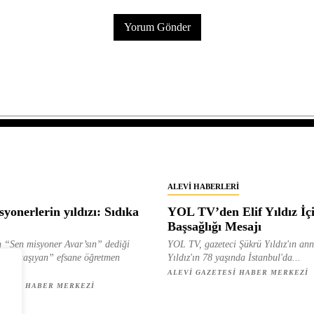
ALEVI HABERLERI
yonerlerin yıldızı: Sıdıka
YOL TV’den Elif Yıldız İç
Başsağlığı Mesajı
 “Sen misyoner Avar’sın” dediği
YOL TV, gazeteci Şükrü Yıldız'ın ann
 ışık taşıyan” efsane öğretmen
Yıldız'ın 78 yaşında İstanbul'da...
ılan...
ALEVI GAZETESI HABER MERKEZI
ETESI HABER MERKEZI
z