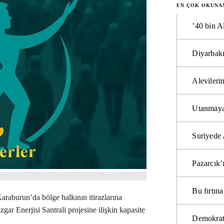
EN ÇOK OKUNA
’40 bin A
Diyarbakı
Alevilerin
Utanmaya
Suriyede 
Pazarcık’
Bu fırtı
araburun’da bölge halkının itirazlarına
r Enerjisi Santrali projesine ilişkin kapasite
Demokrat