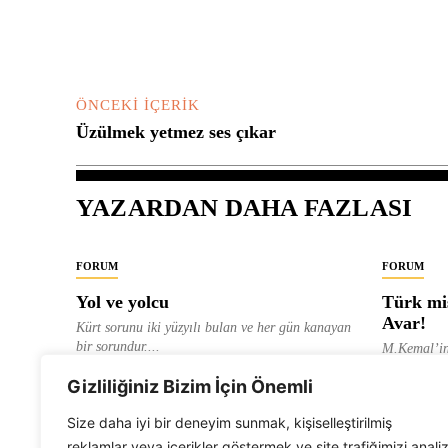
Yorum:
ÖNCEKI İÇERIK
Üzülmek yetmez ses çıkar
YAZARDAN DAHA FAZLASI
FORUM
FORUM
Yol ve yolcu
Türk mis
Avar!
Kürt sorunu iki yüzyılı bulan ve her gün kanayan
bir sorundur....
M.Kemal’in
ve “dağlara
ALEVI GAZETESI HABER MERKEZI
Gizliliğiniz Bizim İçin Önemli
olarak tanıt
ALEVI GAZ
Size daha iyi bir deneyim sunmak, kişiselleştirilmiş
reklamlar veya içerikler göstermek ve site trafiğimizi anali