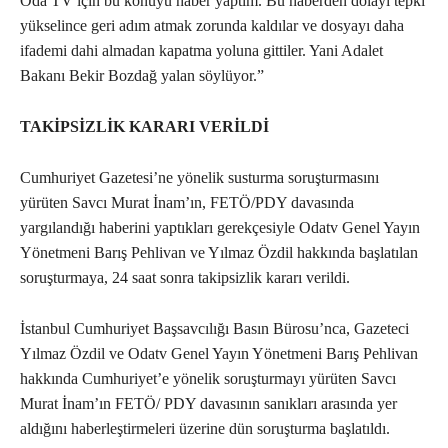
Oda TV için bu konuyu haber yaptım. Bu haberden dolayı tepki
yükselince geri adım atmak zorunda kaldılar ve dosyayı daha
ifademi dahi almadan kapatma yoluna gittiler. Yani Adalet
Bakanı Bekir Bozdağ yalan söylüyor.”
TAKİPSİZLİK KARARI VERİLDİ
Cumhuriyet Gazetesi’ne yönelik susturma soruşturmasını
yürüten Savcı Murat İnam’ın, FETÖ/PDY davasında
yargılandığı haberini yaptıkları gerekçesiyle Odatv Genel Yayın
Yönetmeni Barış Pehlivan ve Yılmaz Özdil hakkında başlatılan
soruşturmaya, 24 saat sonra takipsizlik kararı verildi.
İstanbul Cumhuriyet Başsavcılığı Basın Bürosu’nca, Gazeteci
Yılmaz Özdil ve Odatv Genel Yayın Yönetmeni Barış Pehlivan
hakkında Cumhuriyet’e yönelik soruşturmayı yürüten Savcı
Murat İnam’ın FETÖ/ PDY davasının sanıkları arasında yer
aldığını haberleştirmeleri üzerine dün soruşturma başlatıldı.