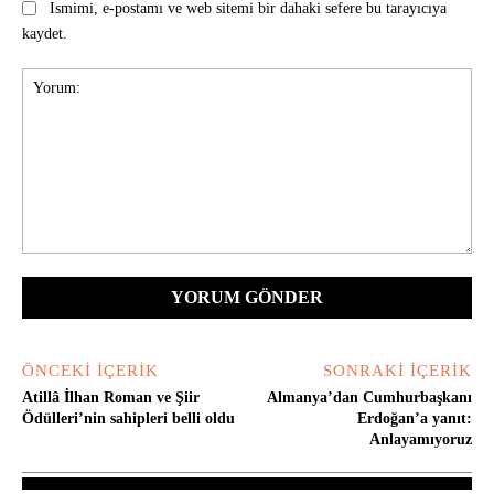
Ismimi, e-postamı ve web sitemi bir dahaki sefere bu tarayıcıya
kaydet.
Yorum:
ÖNCEKI İÇERIK
SONRAKI İÇERIK
Atillâ İlhan Roman ve Şiir
Almanya’dan Cumhurbaşkanı
Ödülleri’nin sahipleri belli oldu
Erdoğan’a yanıt:
Anlayamıyoruz