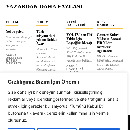
YAZARDAN DAHA FAZLASI
FORUM
FORUM
ALEVI
ALEVI
HABERLERI
HABERLERI
Yol ve yolcu
Türk
YOL TV’den Elif
Gazeteci Şükrü
misyonerlerin
Kürt sorunu iki yüzyılı
Yıldız İçin
Yıldız’ın Annesi
yıldızı: Sıdıka
bulan ve her gün
Başsağlığı Mesajı
Elif Yıldız
Avar!
kanayan bir
nefeslerle
YOL TV, gazeteci
sorundur....
M.Kemal’in “Sen
uğurlandı
Şükrü Yıldız'ın annesi
misyoner
ALEVI
Elif Yıldız'ın 78
PİRHA – Gazeteci
Avar’sın” dediği
GAZETESI
HABER
yaşında İstanbul'da...
Şükrü Yıldız’ın annesi
ve “dağlara ışık
MERKEZI
Elif Yıldız İstanbul
taşıyan” efsane
ALEVI
Garip Dede...
GAZETESI
öğretmen olarak
HABER
tanıtılan...
ALEVI
MERKEZI
GAZETESI
ALEVI
HABER
Gizliliğiniz Bizim İçin Önemli
GAZETESI
MERKEZI
HABER
MERKEZI
Size daha iyi bir deneyim sunmak, kişiselleştirilmiş
reklamlar veya içerikler göstermek ve site trafiğimizi analiz
etmek için çerezler kullanıyoruz. ‘Tümünü Kabul Et’
butonuna tıklayarak çerezlerin kullanımına izin vermiş
olursunuz.
Alevi Gazetesi