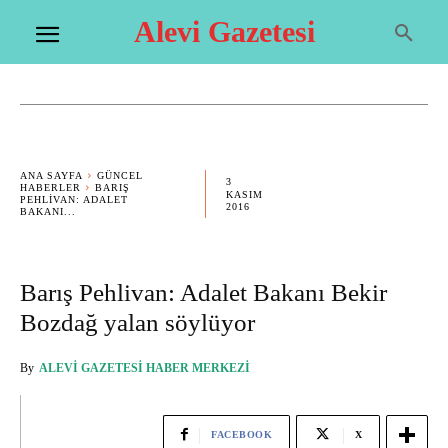
Alevi Gazetesi
ANA SAYFA
GÜNCEL
3
HABERLER
BARIŞ
KASIM
PEHLIVAN: ADALET
2016
BAKANI...
Barış Pehlivan: Adalet Bakanı Bekir
Bozdağ yalan söylüyor
By
ALEVI GAZETESI HABER MERKEZI
FACEBOOK
X