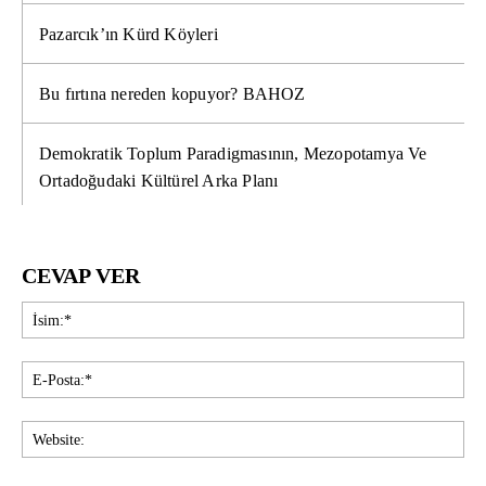
Pazarcık’ın Kürd Köyleri
Bu fırtına nereden kopuyor? BAHOZ
Demokratik Toplum Paradigmasının, Mezopotamya Ve
Ortadoğudaki Kültürel Arka Planı
CEVAP VER
İsi
E-
Pos
Web