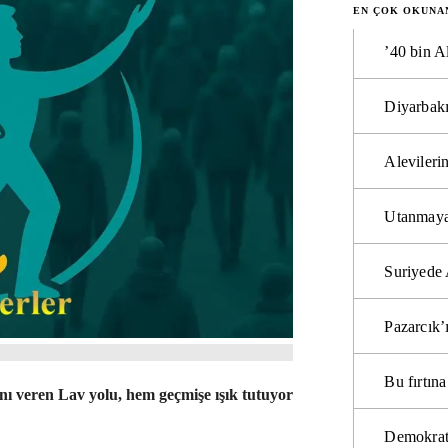
EN ÇOK OKUNA
’40 bin A
Diyarbakı
Alevilerin
Utanmaya
Suriyede 
Pazarcık’
Bu fırtı
ını veren Lav yolu, hem geçmişe ışık tutuyor
Demokrat