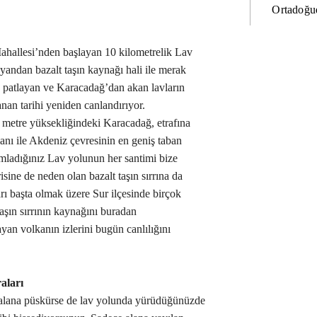
Ortadoğud
ahallesi’nden başlayan 10 kilometrelik Lav
r yandan bazalt taşın kaynağı hali ile merak
e patlayan ve Karacadağ’dan akan lavların
nan tarihi yeniden canlandırıyor.
metre yüksekliğindeki Karacadağ, etrafına
lanı ile Akdeniz çevresinin en geniş taban
ımladığınız Lav yolunun her santimi bize
isine de neden olan bazalt taşın sırrına da
rı başta olmak üzere Sur ilçesinde birçok
aşın sırrının kaynağını buradan
ayan volkanın izlerini bugün canlılığını
aları
 alana püskürse de lav yolunda yürüdüğünüzde