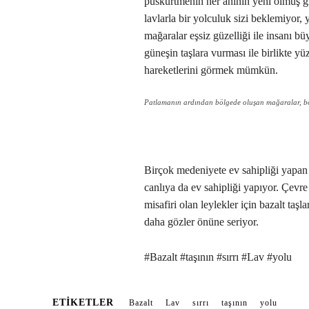
püskürtmenin her anının yeni olmuş g
lavlarla bir yolculuk sizi beklemiyor, 
mağaralar eşsiz güzelliği ile insanı bü
güneşin taşlara vurması ile birlikte y
hareketlerini görmek mümkün.
Patlamanın ardından bölgede oluşan mağaralar, bölg
Birçok medeniyete ev sahipliği yapa
canlıya da ev sahipliği yapıyor. Çevre
misafiri olan leylekler için bazalt taşla
daha gözler önüne seriyor.
#Bazalt #taşının #sırrı #Lav #yolu
ETIKETLER
Bazalt
Lav
sırrı
taşının
yolu