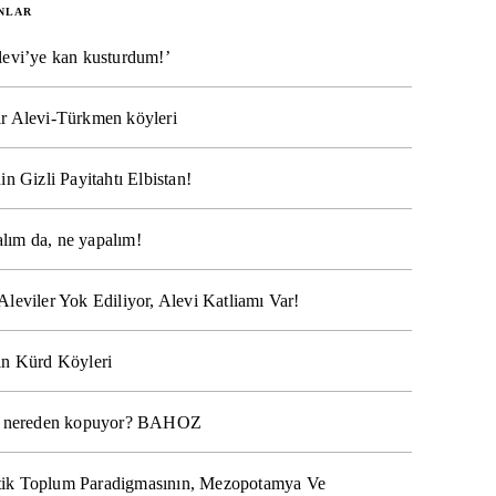
NLAR
levi’ye kan kusturdum!’
r Alevi-Türkmen köyleri
in Gizli Payitahtı Elbistan!
lım da, ne yapalım!
Aleviler Yok Ediliyor, Alevi Katliamı Var!
ın Kürd Köyleri
na nereden kopuyor? BAHOZ
ik Toplum Paradigmasının, Mezopotamya Ve