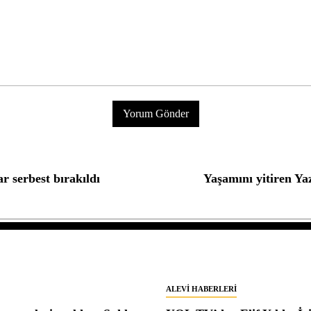
r serbest bırakıldı
Yaşamını yitiren Yaz
ALEVI HABERLERI