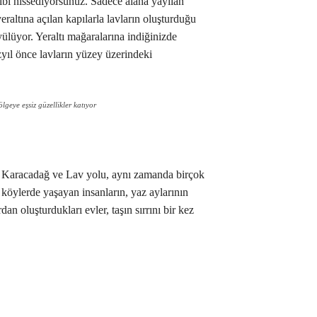
ibi hissediyorsunuz. Sadece alana yayılan
yeraltına açılan kapılarla lavların oluşturduğu
yülüyor. Yeraltı mağaralarına indiğinizde
üzyıl önce lavların yüzey üzerindeki
eye eşsiz güzellikler katıyor
n Karacadağ ve Lav yolu, aynı zamanda birçok
 köylerde yaşayan insanların, yaz aylarının
rdan oluşturdukları evler, taşın sırrını bir kez