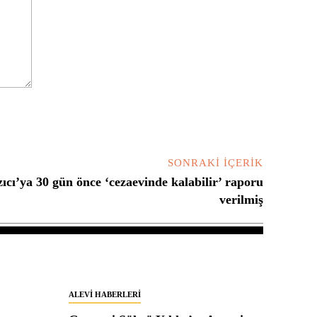
SONRAKI İÇERIK
ıcı’ya 30 gün önce ‘cezaevinde kalabilir’ raporu
verilmiş
ALEVI HABERLERI