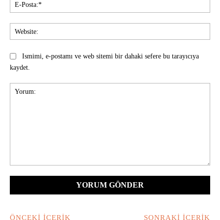
E-
Pos
Web
Ismimi, e-postamı ve web sitemi bir dahaki sefere bu tarayıcıya
kaydet.
Yorum:
ÖNCEKI İÇERIK
SONRAKI İÇERIK