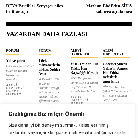
DEVA Partililer Şenyaşar ailesi
Mazlum Ebdi’den SİHA
ile iftar açtı
saldırısı açıklaması
YAZARDAN DAHA FAZLASI
FORUM
FORUM
ALEVI
ALEVI
HABERLERI
HABERLERI
Yol ve yolcu
Türk
YOL TV’den Elif
Gazeteci Şükrü
misyonerlerin
Kürt sorunu iki yüzyılı
Yıldız İçin
Yıldız’ın Annesi
yıldızı: Sıdıka
bulan ve her gün
Başsağlığı Mesajı
Elif Yıldız
Avar!
kanayan bir
nefeslerle
YOL TV, gazeteci
sorundur....
M.Kemal’in “Sen
uğurlandı
Şükrü Yıldız'ın annesi
misyoner
ALEVI
Elif Yıldız'ın 78
PİRHA – Gazeteci
Avar’sın” dediği
GAZETESI
HABER
yaşında İstanbul'da...
Şükrü Yıldız’ın annesi
ve “dağlara ışık
MERKEZI
Elif Yıldız İstanbul
taşıyan” efsane
ALEVI
Garip Dede...
GAZETESI
öğretmen olarak
HABER
tanıtılan...
ALEVI
MERKEZI
GAZETESI
ALEVI
HABER
Gizliliğiniz Bizim İçin Önemli
GAZETESI
MERKEZI
HABER
MERKEZI
Size daha iyi bir deneyim sunmak, kişiselleştirilmiş
reklamlar veya içerikler göstermek ve site trafiğimizi analiz