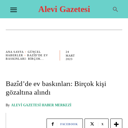
Alevi Gazetesi
24
ANA SAYFA
GÜNCEL
HABERLER
BAZÎD’DE EV
MART
BASKINLARI: BIRÇOK...
2023
Bazîd’de ev baskınları: Birçok kişi
gözaltına alındı
By
ALEVI GAZETESI HABER MERKEZI
FACEBOOK
X