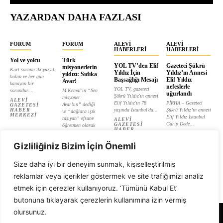
YAZARDAN DAHA FAZLASI
FORUM
FORUM
ALEVI
ALEVI
HABERLERI
HABERLERI
Yol ve yolcu
Türk
YOL TV’den Elif
Gazeteci Şükrü
misyonerlerin
Kürt sorunu iki yüzyılı
Yıldız İçin
Yıldız’ın Annesi
yıldızı: Sıdıka
bulan ve her gün
Başsağlığı Mesajı
Elif Yıldız
Avar!
kanayan bir
nefeslerle
YOL TV, gazeteci
sorundur....
M.Kemal’in “Sen
uğurlandı
Şükrü Yıldız'ın annesi
misyoner
ALEVI
Elif Yıldız'ın 78
PİRHA – Gazeteci
Avar’sın” dediği
GAZETESI
HABER
yaşında İstanbul'da...
Şükrü Yıldız’ın annesi
ve “dağlara ışık
MERKEZI
Elif Yıldız İstanbul
taşıyan” efsane
ALEVI
Garip Dede...
GAZETESI
öğretmen olarak
HABER
tanıtılan...
ALEVI
MERKEZI
GAZETESI
ALEVI
HABER
Gizliliğiniz Bizim İçin Önemli
GAZETESI
MERKEZI
HABER
MERKEZI
Size daha iyi bir deneyim sunmak, kişiselleştirilmiş
reklamlar veya içerikler göstermek ve site trafiğimizi analiz
etmek için çerezler kullanıyoruz. ‘Tümünü Kabul Et’
butonuna tıklayarak çerezlerin kullanımına izin vermiş
olursunuz.