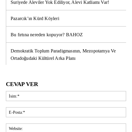
Suriyede Aleviler Yok Ediliyor, Alevi Katliamı Var!
Pazarcık’ın Kürd Köyleri
Bu fırtına nereden kopuyor? BAHOZ
Demokratik Toplum Paradigmasının, Mezopotamya Ve
Ortadoğudaki Kültürel Arka Planı
CEVAP VER
İsi
E-
Pos
Web