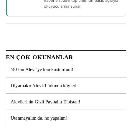
haberleri Alevi toplumunun bakış açısıyla
okuyucularına sunar.
EN ÇOK OKUNANLAR
’40 bin Alevi’ye kan kusturdum!’
Diyarbakır Alevi-Türkmen köyleri
Alevilerinin Gizli Payitahtı Elbistan!
Utanmayalım da, ne yapalım!