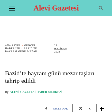
Alevi Gazetesi
28
ANA SAYFA
GÜNCEL
HABERLER
BAZID’TE
HAZIRAN
BAYRAM GÜNÜ MEZAR...
2023
Bazid’te bayram günü mezar taşları
tahrip edildi
By
ALEVI GAZETESI HABER MERKEZI
FACEBOOK
X