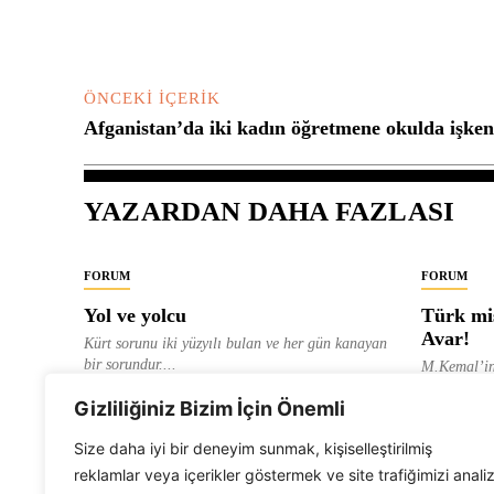
ÖNCEKI İÇERIK
Afganistan’da iki kadın öğretmene okulda işken
YAZARDAN DAHA FAZLASI
FORUM
FORUM
Yol ve yolcu
Türk mis
Avar!
Kürt sorunu iki yüzyılı bulan ve her gün kanayan
bir sorundur....
M.Kemal’in
ve “dağlara
ALEVI GAZETESI HABER MERKEZI
Gizliliğiniz Bizim İçin Önemli
olarak tanıt
ALEVI GAZ
Size daha iyi bir deneyim sunmak, kişiselleştirilmiş
reklamlar veya içerikler göstermek ve site trafiğimizi anali