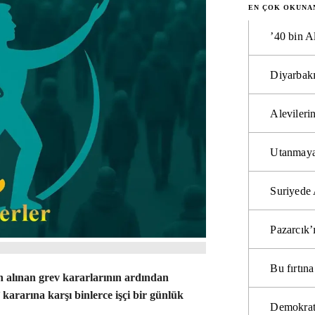
EN ÇOK OKUNA
’40 bin A
Diyarbakı
Alevilerin
Utanmaya
Suriyede 
Pazarcık’
Bu fırtı
 alınan grev kararlarının ardından
kararına karşı binlerce işçi bir günlük
Demokrat