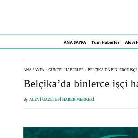
ANA SAYFA
Tüm Haberler
Alevi 
ANA SAYFA
GÜNCEL HABERLER
BELÇIKA’DA BINLERCE IŞÇI 
Belçika’da binlerce işçi h
By
ALEVI GAZETESI HABER MERKEZI