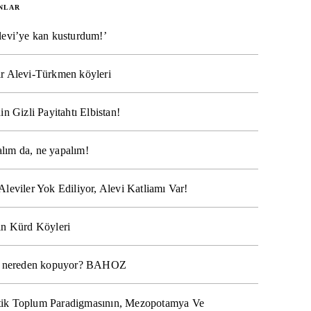
NLAR
levi’ye kan kusturdum!’
r Alevi-Türkmen köyleri
in Gizli Payitahtı Elbistan!
lım da, ne yapalım!
Aleviler Yok Ediliyor, Alevi Katliamı Var!
ın Kürd Köyleri
na nereden kopuyor? BAHOZ
ik Toplum Paradigmasının, Mezopotamya Ve