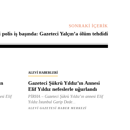
SONRAKI İÇERIK
 polis iş başında: Gazeteci Yalçın’a ölüm tehdidi
ALEVI HABERLERI
in
Gazeteci Şükrü Yıldız’ın Annesi
Elif Yıldız nefeslerle uğurlandı
esi Elif
PİRHA – Gazeteci Şükrü Yıldız’ın annesi Elif
Yıldız İstanbul Garip Dede...
ALEVI GAZETESI HABER MERKEZI