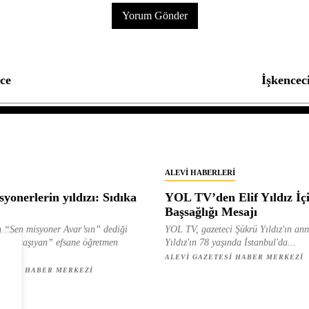
ce
İşkenceci
ALEVI HABERLERI
yonerlerin yıldızı: Sıdıka
YOL TV’den Elif Yıldız İç
Başsağlığı Mesajı
 “Sen misyoner Avar’sın” dediği
YOL TV, gazeteci Şükrü Yıldız'ın ann
 ışık taşıyan” efsane öğretmen
Yıldız'ın 78 yaşında İstanbul'da...
ılan...
ALEVI GAZETESI HABER MERKEZI
ETESI HABER MERKEZI
z