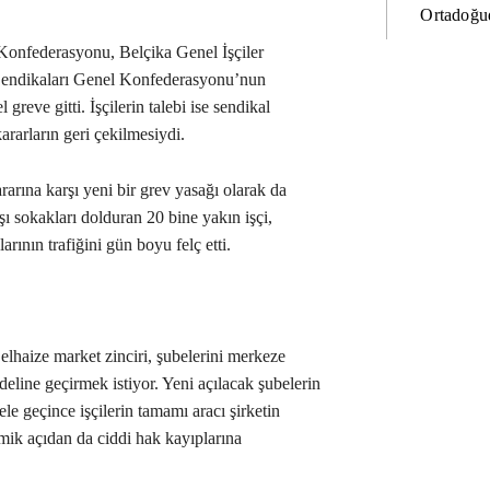
Ortadoğud
 Konfederasyonu, Belçika Genel İşçiler
 Sendikaları Genel Konfederasyonu’nun
 greve gitti. İşçilerin talebi ise sendikal
kararların geri çekilmesiydi.
rarına karşı yeni bir grev yasağı olarak da
ı sokakları dolduran 20 bine yakın işçi,
rının trafiğini gün boyu felç etti.
lhaize market zinciri, şubelerini merkeze
eline geçirmek istiyor. Yeni açılacak şubelerin
e geçince işçilerin tamamı aracı şirketin
mik açıdan da ciddi hak kayıplarına