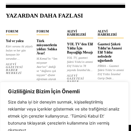
YAZARDAN DAHA FAZLASI
FORUM
FORUM
ALEVI
ALEVI
HABERLERI
HABERLERI
Yol ve yolcu
Türk
YOL TV’den Elif
Gazeteci Şükrü
misyonerlerin
Kürt sorunu iki yüzyılı
Yıldız İçin
Yıldız’ın Annesi
yıldızı: Sıdıka
bulan ve her gün
Başsağlığı Mesajı
Elif Yıldız
Avar!
kanayan bir
nefeslerle
YOL TV, gazeteci
sorundur....
M.Kemal’in “Sen
uğurlandı
Şükrü Yıldız'ın annesi
misyoner
ALEVI
Elif Yıldız'ın 78
PİRHA – Gazeteci
Avar’sın” dediği
GAZETESI
HABER
yaşında İstanbul'da...
Şükrü Yıldız’ın annesi
ve “dağlara ışık
MERKEZI
Elif Yıldız İstanbul
taşıyan” efsane
ALEVI
Garip Dede...
GAZETESI
öğretmen olarak
HABER
tanıtılan...
ALEVI
MERKEZI
GAZETESI
ALEVI
HABER
Gizliliğiniz Bizim İçin Önemli
GAZETESI
MERKEZI
HABER
MERKEZI
Size daha iyi bir deneyim sunmak, kişiselleştirilmiş
reklamlar veya içerikler göstermek ve site trafiğimizi analiz
etmek için çerezler kullanıyoruz. ‘Tümünü Kabul Et’
butonuna tıklayarak çerezlerin kullanımına izin vermiş
olursunuz.