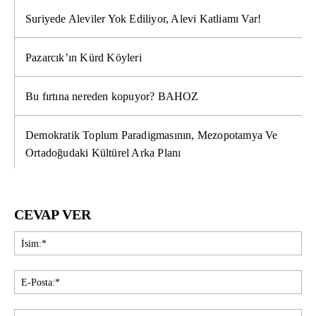
Suriyede Aleviler Yok Ediliyor, Alevi Katliamı Var!
Pazarcık’ın Kürd Köyleri
Bu fırtına nereden kopuyor? BAHOZ
Demokratik Toplum Paradigmasının, Mezopotamya Ve
Ortadoğudaki Kültürel Arka Planı
CEVAP VER
İsi
E-
Pos
Web