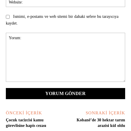
Ismimi, e-postamı ve web sitemi bir dahaki sefere bu tarayıcıya
kaydet.
Yorum:
ÖNCEKI İÇERIK
SONRAKI İÇERIK
Çocuk tacizcisi kamu
Kobanê’de 30 hektar tarım
görevlisine hapis cezası
arazisi kül oldu