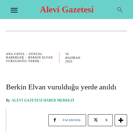
Alevi Gazetesi
16
ANA SAYFA
GÜNCEL
HABERLER
BERKIN ELVAN
HAZIRAN
VURULDUĞU YERDE...
2023
Berkin Elvan vurulduğu yerde anıldı
By
ALEVI GAZETESI HABER MERKEZI
FACEBOOK
X