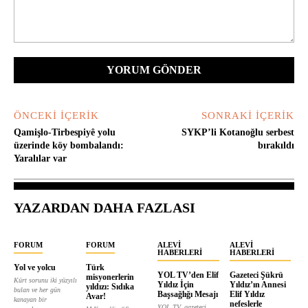
Yorum:
ÖNCEKI İÇERIK
SONRAKI İÇERIK
Qamişlo-Tirbespiyê yolu
SYKP’li Kotanoğlu serbest
üzerinde köy bombalandı:
bırakıldı
Yaralılar var
YAZARDAN DAHA FAZLASI
FORUM
FORUM
ALEVI
ALEVI
HABERLERI
HABERLERI
Yol ve yolcu
Türk
YOL TV’den Elif
Gazeteci Şükrü
misyonerlerin
Kürt sorunu iki yüzyılı
Yıldız İçin
Yıldız’ın Annesi
yıldızı: Sıdıka
bulan ve her gün
Başsağlığı Mesajı
Elif Yıldız
Avar!
kanayan bir
nefeslerle
YOL TV, gazeteci