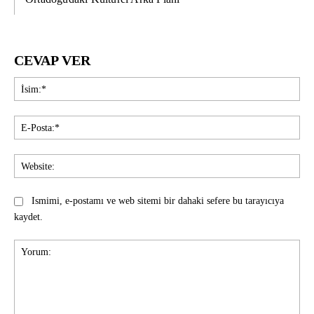
CEVAP VER
İsi
E-
Pos
Web
Ismimi, e-postamı ve web sitemi bir dahaki sefere bu tarayıcıya
kaydet.