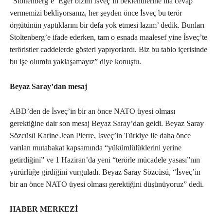
“Stoltenberg’e ‘Eğer bizim İsveç’in beklentilerine illa cevap
vermemizi bekliyorsanız, her şeyden önce İsveç bu terör
örgütünün yaptıklarını bir defa yok etmesi lazım’ dedik. Bunları
Stoltenberg’e ifade ederken, tam o esnada maalesef yine İsveç’te
teröristler caddelerde gösteri yapıyorlardı. Biz bu tablo içerisinde
bu işe olumlu yaklaşamayız” diye konuştu.
Beyaz Saray’dan mesaj
ABD’den de İsveç’in bir an önce NATO üyesi olması
gerektiğine dair son mesaj Beyaz Saray’dan geldi. Beyaz Saray
Sözcüsü Karine Jean Pierre, İsveç’in Türkiye ile daha önce
varılan mutabakat kapsamında “yükümlülüklerini yerine
getirdiğini” ve 1 Haziran’da yeni “terörle mücadele yasası”nın
yürürlüğe girdiğini vurguladı. Beyaz Saray Sözcüsü, “İsveç’in
bir an önce NATO üyesi olması gerektiğini düşünüyoruz” dedi.
HABER MERKEZİ