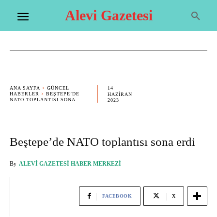
Alevi Gazetesi
14
ANA SAYFA
GÜNCEL
HABERLER
BEŞTEPE’DE
HAZIRAN
NATO TOPLANTISI SONA...
2023
Beştepe’de NATO toplantısı sona erdi
By
ALEVI GAZETESI HABER MERKEZI
FACEBOOK
X