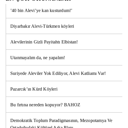
’40 bin Alevi’ye kan kusturdum!’
Diyarbakır Alevi-Türkmen köyleri
Alevilerinin Gizli Payitahtı Elbistan!
Utanmayalım da, ne yapalım!
Suriyede Aleviler Yok Ediliyor, Alevi Katliamı Var!
Pazarcık’ın Kürd Köyleri
Bu fırtına nereden kopuyor? BAHOZ
Demokratik Toplum Paradigmasının, Mezopotamya Ve
Ortadoğudaki Kültürel Arka Planı