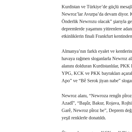
Kurdistan ve Türkiye’de güçlü mesajlar
Newroz’lar Avurpa’da devam diyor. 
Önderlik Newrozu olacak” şiarıyla ge
depremlerde yaşamını yitirenlere a
etkinliklerin finali Frankfurt kentind
Almanya’nın farklı eyalet ve kentlerin
havaya rağmen sloganlarla Newroz ala
alanını dolduran Kurdistanlılar, PKK l
YPG, KCK ve PKK bayrakları açarak,
Apo” ve “Bê Serok jiyan nabe” sloganl
Newroz alanı, “Newroza rengîn pîroz b
Azadî”, “Başûr, Bakur, Rojava, Rojhil
Garê, Newroz pîroz be”, Deprem değil 
yeşil renklerle donatıldı.