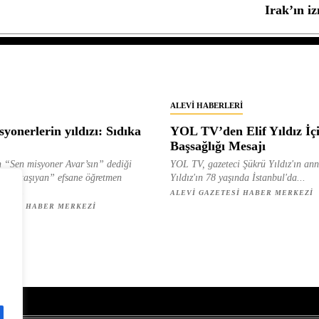
Irak’ın i
ALEVI HABERLERI
yonerlerin yıldızı: Sıdıka
YOL TV’den Elif Yıldız İç
Başsağlığı Mesajı
 “Sen misyoner Avar’sın” dediği
YOL TV, gazeteci Şükrü Yıldız'ın ann
 ışık taşıyan” efsane öğretmen
Yıldız'ın 78 yaşında İstanbul'da...
ılan...
ALEVI GAZETESI HABER MERKEZI
ETESI HABER MERKEZI
z