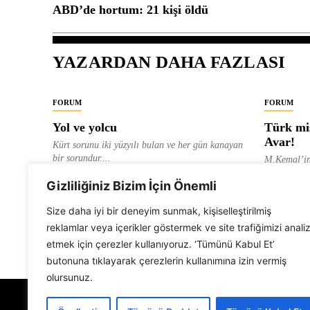
ABD’de hortum: 21 kişi öldü
YAZARDAN DAHA FAZLASI
FORUM
FORUM
Yol ve yolcu
Türk mis
Avar!
Kürt sorunu iki yüzyılı bulan ve her gün kanayan
bir sorundur....
M.Kemal’in
ve “dağlara
ALEVI GAZETESI HABER MERKEZI
Gizliliğiniz Bizim İçin Önemli
olarak tanıt
ALEVI GAZ
Size daha iyi bir deneyim sunmak, kişiselleştirilmiş
reklamlar veya içerikler göstermek ve site trafiğimizi anali
etmek için çerezler kullanıyoruz. ‘Tümünü Kabul Et’
butonuna tıklayarak çerezlerin kullanımına izin vermiş
olursunuz.