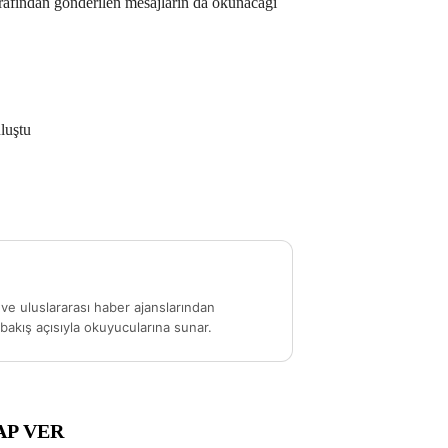
fından gönderilen mesajların da okunacağı
luştu
ve uluslararası haber ajanslarından
akış açısıyla okuyucularına sunar.
AP VER