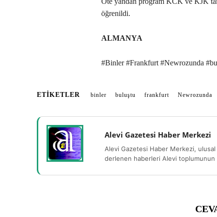
Öte yandan program KCK ve KJK tara
öğrenildi.
ALMANYA
#Binler #Frankfurt #Newrozunda #bu
ETIKETLER
binler
buluştu
frankfurt
Newrozunda
Alevi Gazetesi Haber Merkezi
Alevi Gazetesi Haber Merkezi, ulusal 
derlenen haberleri Alevi toplumunun b
CEV