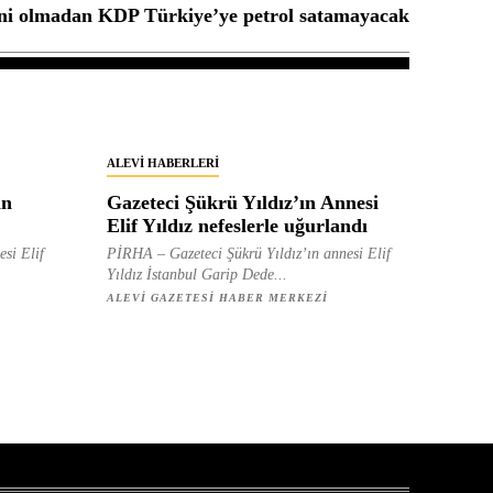
zni olmadan KDP Türkiye’ye petrol satamayacak
ALEVI HABERLERI
in
Gazeteci Şükrü Yıldız’ın Annesi
Elif Yıldız nefeslerle uğurlandı
esi Elif
PİRHA – Gazeteci Şükrü Yıldız’ın annesi Elif
Yıldız İstanbul Garip Dede...
ALEVI GAZETESI HABER MERKEZI