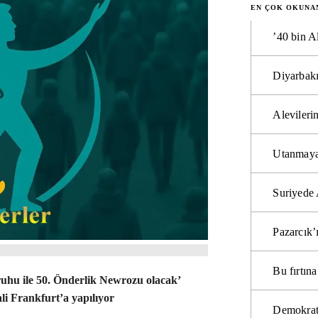
EN ÇOK OKUNA
’40 bin A
Diyarbakı
Alevilerin
Utanmaya
Suriyede 
Pazarcık’
Bu fırtı
hu ile 50. Önderlik Newrozu olacak’
ali Frankfurt’a yapılıyor
Demokrat