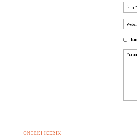
Ism
Yorum:
ÖNCEKI İÇERIK