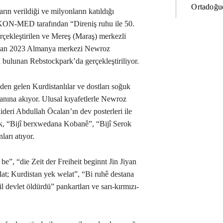
Ortadoğud
ın verildiği ve milyonların katıldığı
KON-MED tarafından “Direniş ruhu ile 50.
rçekleştirilen ve Mereş (Maraş) merkezli
danan 2023 Almanya merkezi Newroz
en bulunan Rebstockpark’da gerçekleştiriliyor.
den gelen Kurdistanlılar ve dostları soğuk
nına akıyor. Ulusal kıyafetlerle Newroz
ideri Abdullah Öcalan’ın dev posterleri ile
 “Bijî berxwedana Kobanê”, “Bijî Serok
arı atıyor.
e”, “die Zeit der Freiheit beginnt Jin Jiyan
at; Kurdistan yek welat”, “Bi ruhê destana
devlet öldürdü” pankartları ve sarı-kırmızı-