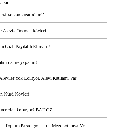
NLAR
levi’ye kan kusturdum!’
r Alevi-Türkmen köyleri
in Gizli Payitahtı Elbistan!
lım da, ne yapalım!
Aleviler Yok Ediliyor, Alevi Katliamı Var!
ın Kürd Köyleri
na nereden kopuyor? BAHOZ
ik Toplum Paradigmasının, Mezopotamya Ve