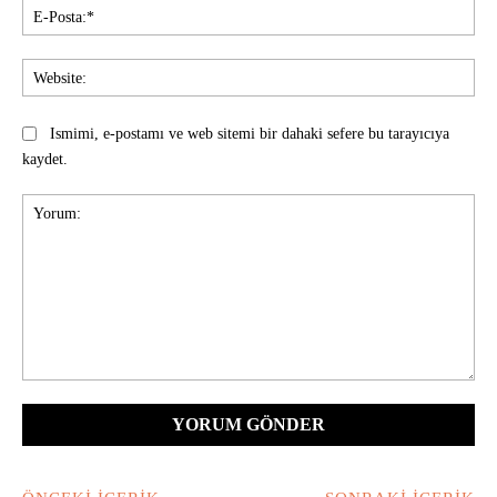
E-
Pos
Web
Ismimi, e-postamı ve web sitemi bir dahaki sefere bu tarayıcıya
kaydet.
Yorum: