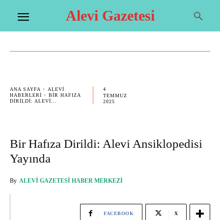
Alevi Gazetesi
4
ANA SAYFA
ALEVI
HABERLERI
BIR HAFIZA
TEMMUZ
DIRILDI: ALEVI...
2025
Bir Hafıza Dirildi: Alevi Ansiklopedisi
Yayında
By
ALEVI GAZETESI HABER MERKEZI
FACEBOOK
X