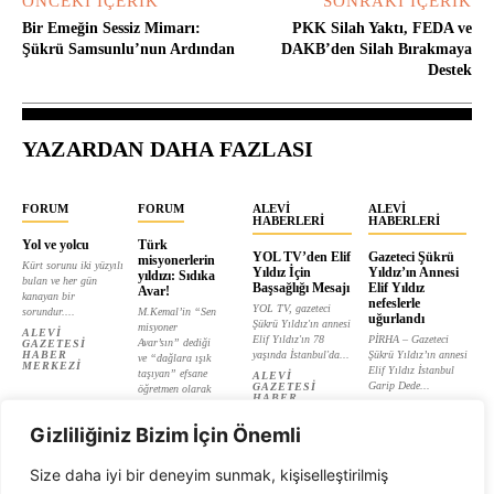
ÖNCEKI İÇERIK
SONRAKI İÇERIK
Bir Emeğin Sessiz Mimarı:
PKK Silah Yaktı, FEDA ve
Şükrü Samsunlu’nun Ardından
DAKB’den Silah Bırakmaya
Destek
YAZARDAN DAHA FAZLASI
FORUM
FORUM
ALEVI
ALEVI
HABERLERI
HABERLERI
Yol ve yolcu
Türk
YOL TV’den Elif
Gazeteci Şükrü
misyonerlerin
Kürt sorunu iki yüzyılı
Yıldız İçin
Yıldız’ın Annesi
yıldızı: Sıdıka
bulan ve her gün
Başsağlığı Mesajı
Elif Yıldız
Avar!
kanayan bir
nefeslerle
YOL TV, gazeteci
sorundur....
M.Kemal’in “Sen
uğurlandı
Şükrü Yıldız'ın annesi
misyoner
ALEVI
Elif Yıldız'ın 78
PİRHA – Gazeteci
Avar’sın” dediği
GAZETESI
HABER
yaşında İstanbul'da...
Şükrü Yıldız’ın annesi
ve “dağlara ışık
MERKEZI
Elif Yıldız İstanbul
taşıyan” efsane
ALEVI
Garip Dede...
GAZETESI
öğretmen olarak
HABER
tanıtılan...
ALEVI
MERKEZI
GAZETESI
ALEVI
HABER
Gizliliğiniz Bizim İçin Önemli
GAZETESI
MERKEZI
HABER
MERKEZI
Size daha iyi bir deneyim sunmak, kişiselleştirilmiş