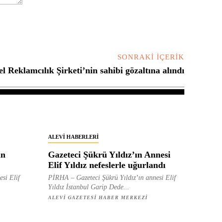
SONRAKI İÇERIK
l Reklamcılık Şirketi’nin sahibi gözaltına alındı
ALEVI HABERLERI
in
Gazeteci Şükrü Yıldız’ın Annesi
Elif Yıldız nefeslerle uğurlandı
esi Elif
PİRHA – Gazeteci Şükrü Yıldız’ın annesi Elif
Yıldız İstanbul Garip Dede...
ALEVI GAZETESI HABER MERKEZI