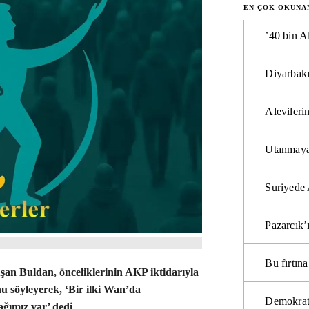
EN ÇOK OKUNA
’40 bin A
Diyarbakı
Alevilerin
Utanmaya
Suriyede 
Pazarcık’
Bu fırtı
n Buldan, önceliklerinin AKP iktidarıyla
u söyleyerek, ‘Bir ilki Wan’da
Demokrat
ağımız var’ dedi