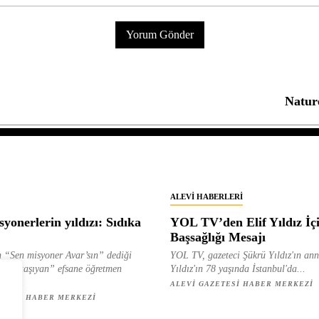
Nature
ALEVI HABERLERI
yonerlerin yıldızı: Sıdıka
YOL TV’den Elif Yıldız İç
Başsağlığı Mesajı
 “Sen misyoner Avar’sın” dediği
YOL TV, gazeteci Şükrü Yıldız'ın ann
 ışık taşıyan” efsane öğretmen
Yıldız'ın 78 yaşında İstanbul'da...
ılan...
ALEVI GAZETESI HABER MERKEZI
ETESI HABER MERKEZI