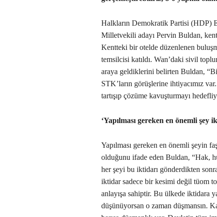
Halkların Demokratik Partisi (HDP) E
Milletvekili adayı Pervin Buldan, kentt
Kentteki bir otelde düzenlenen buluşm
temsilcisi katıldı. Wan’daki sivil toplu
araya geldiklerini belirten Buldan, “B
STK’ların görüşlerine ihtiyacımız var
tartışıp çözüme kavuşturmayı hedefliy
‘Yapılması gereken en önemli şey i
Yapılması gereken en önemli şeyin fa
olduğunu ifade eden Buldan, “Hak, h
her şeyi bu iktidarı gönderdikten son
iktidar sadece bir kesimi değil tüom t
anlayışa sahiptir. Bu ülkede iktidara y
düşünüyorsan o zaman düşmansın. Kad