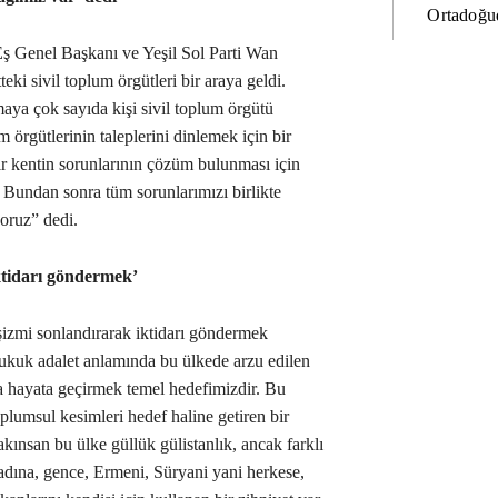
Ortadoğud
ş Genel Başkanı ve Yeşil Sol Parti Wan
eki sivil toplum örgütleri bir araya geldi.
aya çok sayıda kişi sivil toplum örgütü
m örgütlerinin taleplerini dinlemek için bir
ir kentin sorunlarının çözüm bulunması için
. Bundan sonra tüm sorunlarımızı birlikte
oruz” dedi.
ktidarı göndermek’
şizmi sonlandırarak iktidarı göndermek
ukuk adalet anlamında bu ülkede arzu edilen
ra hayata geçirmek temel hedefimizdir. Bu
oplumsul kesimleri hedef haline getiren bir
akınsan bu ülke güllük gülistanlık, ancak farklı
ına, gence, Ermeni, Süryani yani herkese,