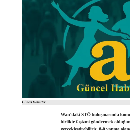
Güncel Haberler
Wan’daki STÖ buluşmasında konuşa
birlikte faşizmi göndermek olduğun
gerçekleştirebiliriz, 8-0 yapma olan