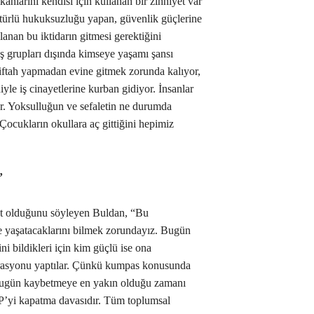
anlarını kendisi için kullanan bir zihniyet var
r türlü hukuksuzluğu yapan, güvenlik güçlerine
lanan bu iktidarın gitmesi gerektiğini
ş grupları dışında kimseye yaşamı şansı
siftah yapmadan evine gitmek zorunda kalıyor,
iyle iş cinayetlerine kurban gidiyor. İnsanlar
r. Yoksulluğun ve sefaletin ne durumda
ocukların okullara aç gittiğini hepimiz
’
rsat olduğunu söyleyen Buldan, “Bu
re yaşatacaklarını bilmek zorundayız. Bugün
i bildikleri için kim güçlü ise ona
rasyonu yaptılar. Çünkü kumpas konusunda
bugün kaybetmeye en yakın olduğu zamanı
P’yi kapatma davasıdır. Tüm toplumsal