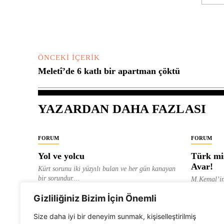
Yorum:
ÖNCEKI İÇERIK
Meletî’de 6 katlı bir apartman çöktü
YAZARDAN DAHA FAZLASI
FORUM
FORUM
Yol ve yolcu
Türk mis
Avar!
Kürt sorunu iki yüzyılı bulan ve her gün kanayan
bir sorundur....
M.Kemal’in
ve “dağlara
ALEVI GAZETESI HABER MERKEZI
Gizliliğiniz Bizim İçin Önemli
olarak tanıt
ALEVI GAZ
Size daha iyi bir deneyim sunmak, kişiselleştirilmiş