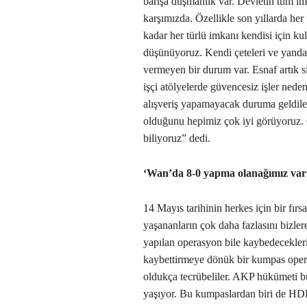
barışa düşmanlık var. Devletin tüm imk
karşımızda. Özellikle son yıllarda he
kadar her türlü imkanı kendisi için kul
düşünüyoruz. Kendi çeteleri ve yanda
vermeyen bir durum var. Esnaf artık 
işçi atölyelerde güvencesiz işler neden
alışveriş yapamayacak duruma geldile
olduğunu hepimiz çok iyi görüyoruz. Ç
biliyoruz” dedi.
‘Wan’da 8-0 yapma olanağımız var
14 Mayıs tarihinin herkes için bir fı
yaşananların çok daha fazlasını bizle
yapılan operasyon bile kaybedeceklerin
kaybettirmeye dönük bir kumpas ope
oldukça tecrübeliler. AKP hükümeti 
yaşıyor. Bu kumpaslardan biri de HD