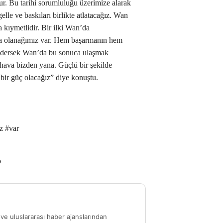
tur. Bu tarihi sorumluluğu üzerimize alarak
lle ve baskıları birlikte atlatacağız. Wan
a kıymetlidir. Bir ilki Wan’da
pma olanağımız var. Hem başarmanın hem
edersek Wan’da bu sonuca ulaşmak
ava bizden yana. Güçlü bir şekilde
 bir güç olacağız” diye konuştu.
z #var
a
ve uluslararası haber ajanslarından