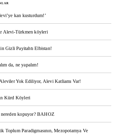
NLAR
levi’ye kan kusturdum!’
r Alevi-Türkmen köyleri
in Gizli Payitahtı Elbistan!
lım da, ne yapalım!
Aleviler Yok Ediliyor, Alevi Katliamı Var!
ın Kürd Köyleri
na nereden kopuyor? BAHOZ
ik Toplum Paradigmasının, Mezopotamya Ve