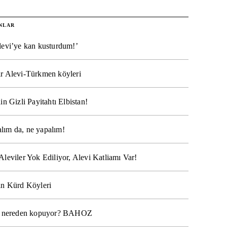
NLAR
levi’ye kan kusturdum!’
r Alevi-Türkmen köyleri
in Gizli Payitahtı Elbistan!
lım da, ne yapalım!
Aleviler Yok Ediliyor, Alevi Katliamı Var!
ın Kürd Köyleri
na nereden kopuyor? BAHOZ