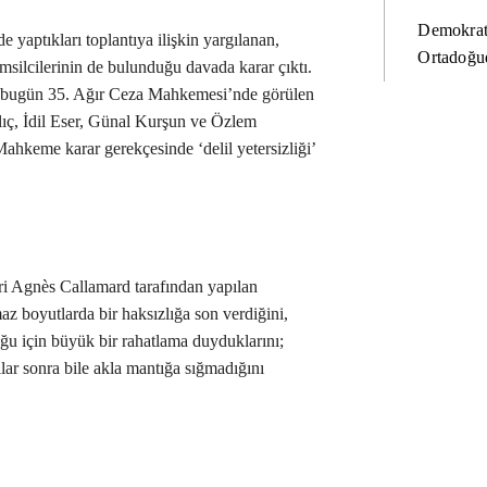
Demokrat
aptıkları toplantıya ilişkin yargılanan,
Ortadoğud
emsilcilerinin de bulunduğu davada karar çıktı.
n bugün 35. Ağır Ceza Mahkemesi’nde görülen
ıç, İdil Eser, Günal Kurşun ve Özlem
Mahkeme karar gerekçesinde ‘delil yetersizliği’
ri Agnès Callamard tarafından yapılan
az boyutlarda bir haksızlığa son verdiğini,
ğu için büyük bir rahatlama duyduklarını;
llar sonra bile akla mantığa sığmadığını