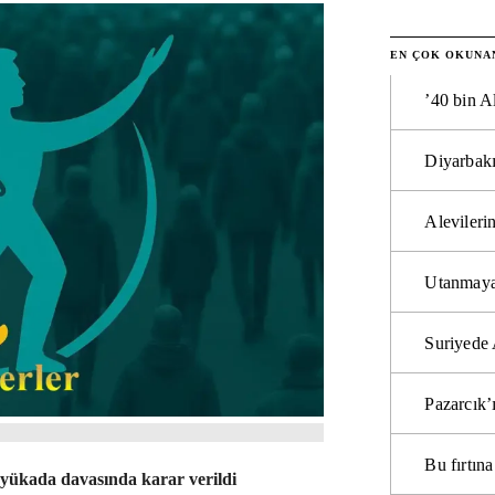
EN ÇOK OKUNA
’40 bin A
Diyarbakı
Alevilerin
Utanmaya
Suriyede 
Pazarcık’
Bu fırtı
yükada davasında karar verildi