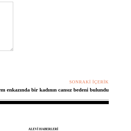
SONRAKI İÇERIK
m enkazında bir kadının cansız bedeni bulundu
ALEVI HABERLERI