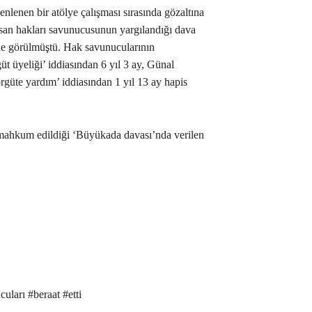
enen bir atölye çalışması sırasında gözaltına
nsan hakları savunucusunun yargılandığı dava
e görülmüştü. Hak savunucularının
üt üyeliği’ iddiasından 6 yıl 3 ay, Günal
rgüte yardım’ iddiasından 1 yıl 13 ay hapis
in mahkum edildiği ‘Büyükada davası’nda verilen
ları #beraat #etti