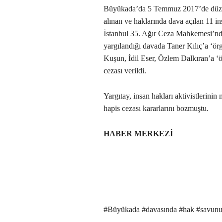
Büyükada’da 5 Temmuz 2017’de düzenl
alınan ve haklarında dava açılan 11 i
İstanbul 35. Ağır Ceza Mahkemesi’nd
yargılandığı davada Taner Kılıç’a ‘örg
Kuşun, İdil Eser, Özlem Dalkıran’a ‘ö
cezası verildi.
Yargıtay, insan hakları aktivistlerin
hapis cezası kararlarını bozmuştu.
HABER MERKEZİ
#Büyükada #davasında #hak #savunucu