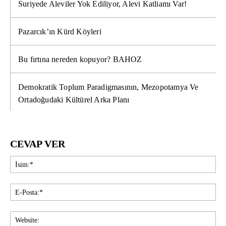
Suriyede Aleviler Yok Ediliyor, Alevi Katliamı Var!
Pazarcık’ın Kürd Köyleri
Bu fırtına nereden kopuyor? BAHOZ
Demokratik Toplum Paradigmasının, Mezopotamya Ve
Ortadoğudaki Kültürel Arka Planı
CEVAP VER
İsi
E-
Pos
Web