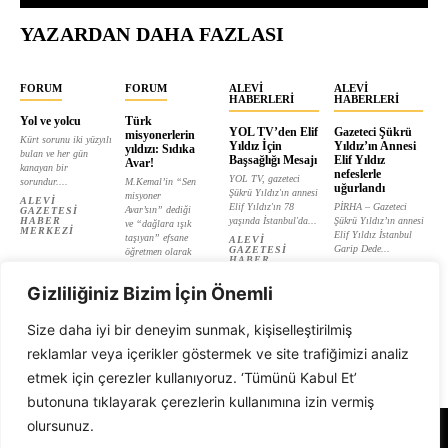
YAZARDAN DAHA FAZLASI
FORUM
FORUM
ALEVI
ALEVI
HABERLERI
HABERLERI
Yol ve yolcu
Türk
YOL TV’den Elif
Gazeteci Şükrü
misyonerlerin
Kürt sorunu iki yüzyılı
Yıldız İçin
Yıldız’ın Annesi
yıldızı: Sıdıka
bulan ve her gün
Başsağlığı Mesajı
Elif Yıldız
Avar!
kanayan bir
nefeslerle
YOL TV, gazeteci
sorundur....
M.Kemal’in “Sen
uğurlandı
Şükrü Yıldız'ın annesi
misyoner
ALEVI
Elif Yıldız'ın 78
PİRHA – Gazeteci
Avar’sın” dediği
GAZETESI
HABER
yaşında İstanbul'da...
Şükrü Yıldız’ın annesi
ve “dağlara ışık
MERKEZI
Elif Yıldız İstanbul
taşıyan” efsane
ALEVI
Garip Dede...
GAZETESI
öğretmen olarak
HABER
tanıtılan...
ALEVI
MERKEZI
GAZETESI
ALEVI
HABER
Gizliliğiniz Bizim İçin Önemli
GAZETESI
MERKEZI
HABER
MERKEZI
Size daha iyi bir deneyim sunmak, kişiselleştirilmiş
reklamlar veya içerikler göstermek ve site trafiğimizi analiz
etmek için çerezler kullanıyoruz. ‘Tümünü Kabul Et’
butonuna tıklayarak çerezlerin kullanımına izin vermiş
olursunuz.