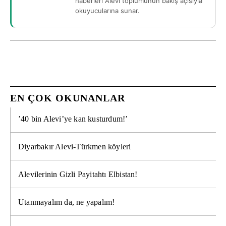
haberleri Alevi toplumunun bakış açısıyla
okuyucularına sunar.
EN ÇOK OKUNANLAR
’40 bin Alevi’ye kan kusturdum!’
Diyarbakır Alevi-Türkmen köyleri
Alevilerinin Gizli Payitahtı Elbistan!
Utanmayalım da, ne yapalım!