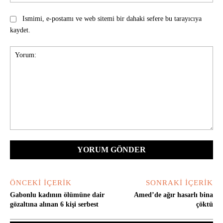
Ismimi, e-postamı ve web sitemi bir dahaki sefere bu tarayıcıya
kaydet.
Yorum:
ÖNCEKI İÇERIK
SONRAKI İÇERIK
Gabonlu kadının ölümüne dair
Amed’de ağır hasarlı bina
gözaltına alınan 6 kişi serbest
çöktü