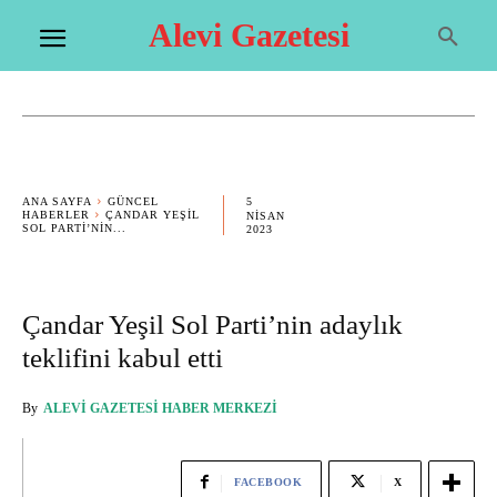
Alevi Gazetesi
5
ANA SAYFA
GÜNCEL
HABERLER
ÇANDAR YEŞIL
NISAN
SOL PARTI’NIN...
2023
Çandar Yeşil Sol Parti’nin adaylık
teklifini kabul etti
By
ALEVI GAZETESI HABER MERKEZI
FACEBOOK
X