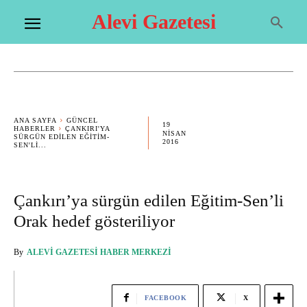
Alevi Gazetesi
ANA SAYFA
GÜNCEL
19
HABERLER
ÇANKIRI'YA
NISAN
SÜRGÜN EDILEN EĞITIM-
2016
SEN'LI...
Çankırı’ya sürgün edilen Eğitim-Sen’li
Orak hedef gösteriliyor
By
ALEVI GAZETESI HABER MERKEZI
FACEBOOK
X