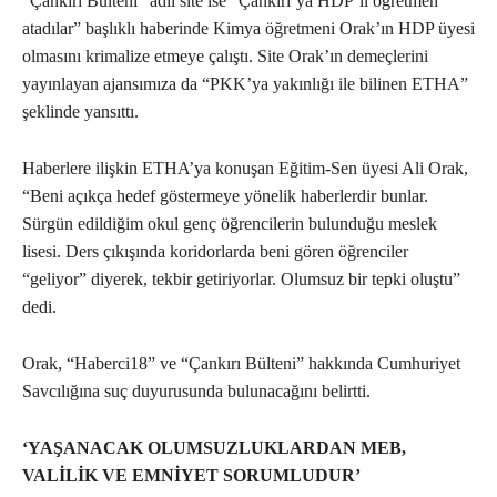
“Çankırı Bülteni” adlı site ise “Çankırı’ya HDP’li öğretmen
atadılar” başlıklı haberinde Kimya öğretmeni Orak’ın HDP üyesi
olmasını krimalize etmeye çalıştı. Site Orak’ın demeçlerini
yayınlayan ajansımıza da “PKK’ya yakınlığı ile bilinen ETHA”
şeklinde yansıttı.
Haberlere ilişkin ETHA’ya konuşan Eğitim-Sen üyesi Ali Orak,
“Beni açıkça hedef göstermeye yönelik haberlerdir bunlar.
Sürgün edildiğim okul genç öğrencilerin bulunduğu meslek
lisesi. Ders çıkışında koridorlarda beni gören öğrenciler
“geliyor” diyerek, tekbir getiriyorlar. Olumsuz bir tepki oluştu”
dedi.
Orak, “Haberci18” ve “Çankırı Bülteni” hakkında Cumhuriyet
Savcılığına suç duyurusunda bulunacağını belirtti.
‘YAŞANACAK OLUMSUZLUKLARDAN MEB,
VALİLİK VE EMNİYET SORUMLUDUR’