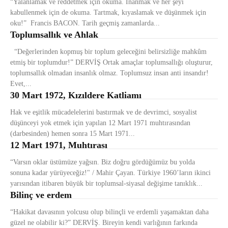
“Yalanlamak ve reddetmek için okuma. İnanmak ve her şeyi
kabullenmek için de okuma. Tartmak, kıyaslamak ve düşünmek için
oku!” Francis BACON. Tarih geçmiş zamanlarda...
Toplumsallık ve Ahlak
“Değerlerinden kopmuş bir toplum geleceğini belirsizliğe mahkûm
etmiş bir toplumdur!” DERVİŞ Ortak amaçlar toplumsallığı oluşturur,
toplumsallık olmadan insanlık olmaz. Toplumsuz insan anti insandır!
Evet,...
30 Mart 1972, Kızıldere Katliamı
Hak ve eşitlik mücadelelerini bastırmak ve de devrimci, sosyalist
düşünceyi yok etmek için yapılan 12 Mart 1971 muhtırasından
(darbesinden) hemen sonra 15 Mart 1971...
12 Mart 1971, Muhtırası
“Varsın oklar üstümüze yağsın. Biz doğru gördüğümüz bu yolda
sonuna kadar yürüyeceğiz!" / Mahir Çayan. Türkiye 1960’ların ikinci
yarısından itibaren büyük bir toplumsal-siyasal değişime tanıklık...
Bilinç ve erdem
“Hakikat davasının yolcusu olup bilinçli ve erdemli yaşamaktan daha
güzel ne olabilir ki?” DERVİŞ. Bireyin kendi varlığının farkında