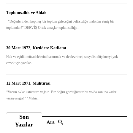
Toplumsallık ve Ahlak
“Değerlerinden kopmuş bir toplum geleceğini belirsizliğe mahkûm etmiş bir
toplumdur!” DERVİŞ Ortak amaçlar toplumsallığı...
30 Mart 1972, Kızıldere Katliamı
Hak ve eşitlik mücadelelerini bastırmak ve de devrimci, sosyalist düşünceyi yok
etmek için yapılan...
12 Mart 1971, Muhtırası
“Varsın oklar üstümüze yağsın. Biz doğru gördüğümüz bu yolda sonuna kadar
yürüyeceğiz!" / Mahir...
Son
Ara
Yazılar