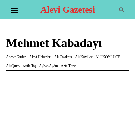
Alevi Gazetesi
Mehmet Kabadayı
Ahmet Güden
Alevi Haberleri
Ali Çatakcin
Ali Köylüce
ALİ KÖYLÜCE
Ali Qutto
Attila Taş
Ayhan Aydın
Aziz Tunç