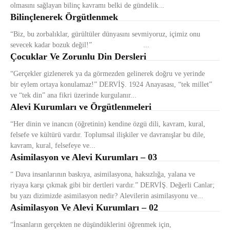
olmasını sağlayan bilinç kavramı belki de gündelik...
Bilinçlenerek Örgütlenmek
“Biz, bu zorbalıklar, gürültüler dünyasını sevmiyoruz, içimiz onu
sevecek kadar bozuk değil!” ...
Çocuklar Ve Zorunlu Din Dersleri
“Gerçekler gizlenerek ya da görmezden gelinerek doğru ve yerinde
bir eylem ortaya konulamaz!” DERVİŞ. 1924 Anayasası, “tek millet”
ve “tek din” ana fikri üzerinde kurgulanır...
Alevi Kurumları ve Örgütlenmeleri
“Her dinin ve inancın (öğretinin) kendine özgü dili, kavram, kural,
felsefe ve kültürü vardır. Toplumsal ilişkiler ve davranışlar bu dile,
kavram, kural, felsefeye ve...
Asimilasyon ve Alevi Kurumları – 03
“ Dava insanlarının baskıya, asimilasyona, haksızlığa, yalana ve
riyaya karşı çıkmak gibi bir dertleri vardır.” DERVİŞ. Değerli Canlar;
bu yazı dizimizde asimilasyon nedir? Alevilerin asimilasyonu ve...
Asimilasyon Ve Alevi Kurumları – 02
“İnsanların gerçekten ne düşündüklerini öğrenmek için,