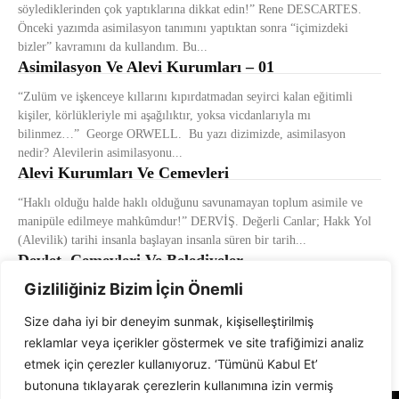
söylediklerinden çok yaptıklarına dikkat edin!” Rene DESCARTES.
Önceki yazımda asimilasyon tanımını yaptıktan sonra “içimizdeki
bizler” kavramını da kullandım. Bu...
Asimilasyon Ve Alevi Kurumları – 01
“Zulüm ve işkenceye kıllarını kıpırdatmadan seyirci kalan eğitimli
kişiler, körlükleriyle mi aşağılıktır, yoksa vicdanlarıyla mı
bilinmez…” George ORWELL. Bu yazı dizimizde, asimilasyon
nedir? Alevilerin asimilasyonu...
Alevi Kurumları Ve Cemevleri
“Haklı olduğu halde haklı olduğunu savunamayan toplum asimile ve
manipüle edilmeye mahkûmdur!” DERVİŞ. Değerli Canlar; Hakk Yol
(Alevilik) tarihi insanla başlayan insanla süren bir tarih...
Devlet, Cemevleri Ve Belediyeler
Gizliliğiniz Bizim İçin Önemli
“Sahtekârlığın evrensel düzeyde egemen olduğu dönemlerde, gerçeği
söylemek devrimci bir eylemdir!” George ORWELL. Değerli Canlar;
Size daha iyi bir deneyim sunmak, kişiselleştirilmiş
Alevi inancı (öğretisi) devamlı kendi değerleriyle kendini besleyen bir
reklamlar veya içerikler göstermek ve site trafiğimizi analiz
inançtır....
etmek için çerezler kullanıyoruz. ‘Tümünü Kabul Et’
butonuna tıklayarak çerezlerin kullanımına izin vermiş