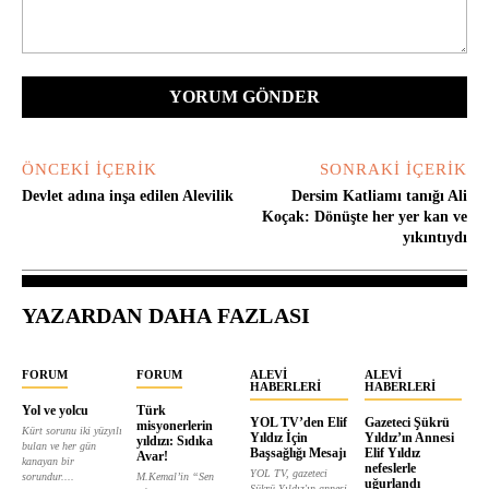
Yorum:
ÖNCEKI İÇERIK
SONRAKI İÇERIK
Devlet adına inşa edilen Alevilik
Dersim Katliamı tanığı Ali
Koçak: Dönüşte her yer kan ve
yıkıntıydı
YAZARDAN DAHA FAZLASI
FORUM
FORUM
ALEVI
ALEVI
HABERLERI
HABERLERI
Yol ve yolcu
Türk
YOL TV’den Elif
Gazeteci Şükrü
misyonerlerin
Kürt sorunu iki yüzyılı
Yıldız İçin
Yıldız’ın Annesi
yıldızı: Sıdıka
bulan ve her gün
Başsağlığı Mesajı
Elif Yıldız
Avar!
kanayan bir
nefeslerle
YOL TV, gazeteci
sorundur....
M.Kemal’in “Sen
uğurlandı
Şükrü Yıldız'ın annesi