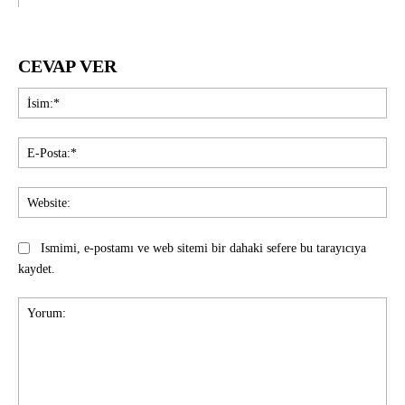
CEVAP VER
İsi
E-
Pos
Web
Ismimi, e-postamı ve web sitemi bir dahaki sefere bu tarayıcıya
kaydet.