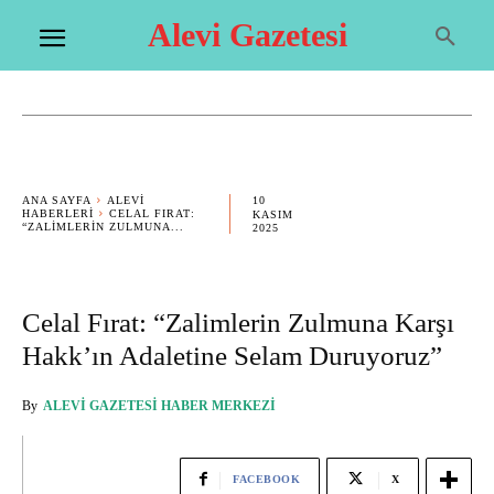
Alevi Gazetesi
10
ANA SAYFA
ALEVI
HABERLERI
CELAL FIRAT:
KASIM
“ZALIMLERIN ZULMUNA...
2025
Celal Fırat: “Zalimlerin Zulmuna Karşı
Hakk’ın Adaletine Selam Duruyoruz”
By
ALEVI GAZETESI HABER MERKEZI
FACEBOOK
X