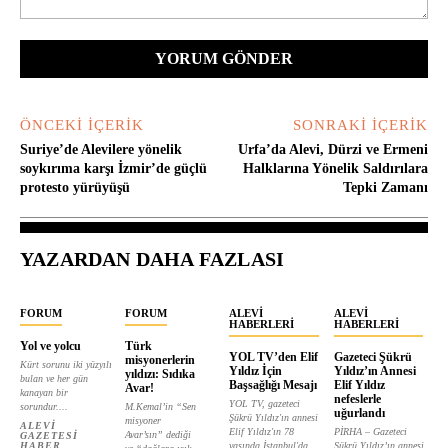
Yorum:
ÖNCEKI İÇERIK
SONRAKI İÇERIK
Suriye’de Alevilere yönelik
Urfa’da Alevi, Dürzi ve Ermeni
soykırıma karşı İzmir’de güçlü
Halklarına Yönelik Saldırılara
protesto yürüyüşü
Tepki Zamanı
YAZARDAN DAHA FAZLASI
FORUM
FORUM
ALEVI
ALEVI
HABERLERI
HABERLERI
Yol ve yolcu
Türk
YOL TV’den Elif
Gazeteci Şükrü
misyonerlerin
Kürt sorunu iki yüzyılı
Yıldız İçin
Yıldız’ın Annesi
yıldızı: Sıdıka
bulan ve her gün
Başsağlığı Mesajı
Elif Yıldız
Avar!
kanayan bir
nefeslerle
YOL TV, gazeteci
sorundur....
M.Kemal’in “Sen
uğurlandı
Şükrü Yıldız'ın annesi
misyoner
ALEVI
Elif Yıldız'ın 78
PİRHA – Gazeteci
Avar’sın” dediği
GAZETESI
HABER
yaşında İstanbul'da...
Şükrü Yıldız’ın annesi