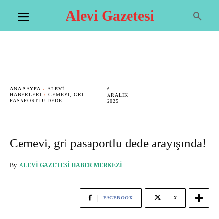
Alevi Gazetesi
6
ANA SAYFA
ALEVI
HABERLERI
CEMEVI, GRI
ARALIK
PASAPORTLU DEDE...
2025
Cemevi, gri pasaportlu dede arayışında!
By
ALEVI GAZETESI HABER MERKEZI
FACEBOOK
X