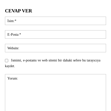
CEVAP VER
İsi
E-
Pos
Web
Ismimi, e-postamı ve web sitemi bir dahaki sefere bu tarayıcıya
kaydet.